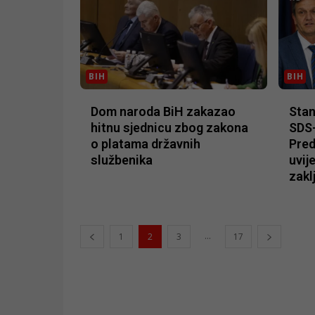
BIH
BIH
Dom naroda BiH zakazao
Stan
hitnu sjednicu zbog zakona
SDS-
o platama državnih
Pred
službenika
uvij
zakl
...
1
2
3
17