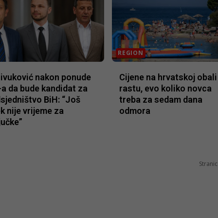
REGION
ivuković nakon ponude
Cijene na hrvatskoj obali
a da bude kandidat za
rastu, evo koliko novca
sjedništvo BiH: “Još
treba za sedam dana
ek nije vrijeme za
odmora
jučke”
Stranic