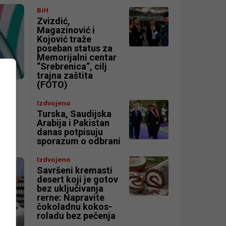
BiH
Zvizdić,
Magazinović i
Kojović traže
poseban status za
Memorijalni centar
“Srebrenica”, cilj
trajna zaštita
(FOTO)
Izdvojeno
ač
Turska, Saudijska
Arabija i Pakistan
danas potpisuju
sporazum o odbrani
Izdvojeno
Savršeni kremasti
desert koji je gotov
bez uključivanja
rerne: Napravite
čokoladnu kokos-
roladu bez pečenja