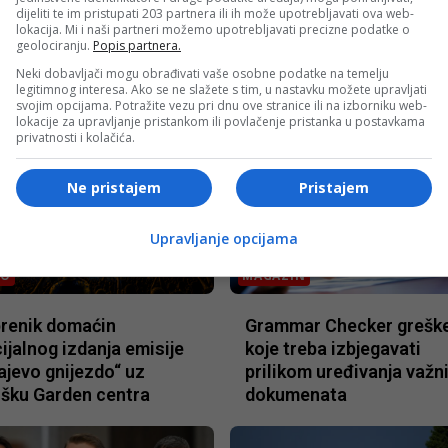
dijeliti te im pristupati 203 partnera ili ih može upotrebljavati ova web-
lokacija. Mi i naši partneri možemo upotrebljavati precizne podatke o
 poskupljenje, sljedeće
U BiH BDP porastao za 2
geolociranju.
Popis partnera.
ice cijene goriva
posto: Zabilježen značaj
Neki dobavljači mogu obrađivati vaše osobne podatke na temelju
st će za 10 feninga
rast u hotelijerstvu i
legitimnog interesa. Ako se ne slažete s tim, u nastavku možete upravljati
svojim opcijama. Potražite vezu pri dnu ove stranice ili na izborniku web-
ugostiteljstvu
lokacije za upravljanje pristankom ili povlačenje pristanka u postavkama
privatnosti i kolačića.
Ne pristajem
Pristajem
Upravljanje opcijama
MO
MAGAZIN
renik domaćin
Grammar Checker grešk
ijalnog izdanja emisije
koje treba izbjegavati
jevo gnijezdo“ uz
prilikom uređivanja važn
šku Garden centra
dokumenata