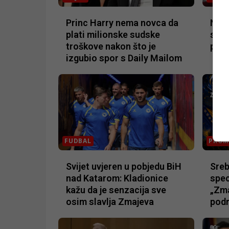
Princ Harry nema novca da
Novo
plati milionske sudske
sedm
troškove nakon što je
pora
izgubio spor s Daily Mailom
FUDBAL
PRO
Svijet uvjeren u pobjedu BiH
Sreb
nad Katarom: Kladionice
spec
kažu da je senzacija sve
„Zma
osim slavlja Zmajeva
podr