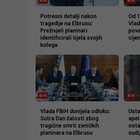
BIH
BIH
Potresni detalji nakon
Od 1.
tragedije na Elbrusu:
Vlad
Preživjeli planinari
pove
identificirali tijela svojih
cije
kolega
BIH
BIH
Vlada FBiH donijela odluku:
Usta
Sutra Dan žalosti zbog
apel
tragične smrti zeničkih
osta
planinara na Elbrusu
sudi