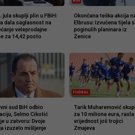
BIH
 jula skuplji plin u FBiH:
Okončana teška akcija n
a dala saglasnost na
Elbrusu: Izvučena tijela s
ćanje veleprodajne
poginulih planinara iz
ne za 14,42 posto
Zenice
FUDBAL
vni sud BiH odbio
Tarik Muharemović skupl
aciju, Selmo Cikotić
za 10 miliona eura, rasla
je u zatvoru: Dvoje
vrijednost još trojici
ja izuzelo mišljenje
Zmajeva