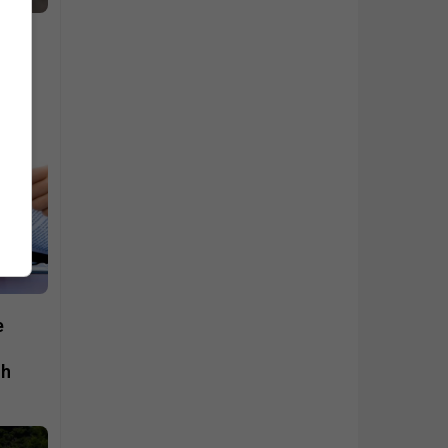
,2
an
e
ih