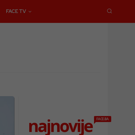
FACE TV
najnovije
FACE.BA