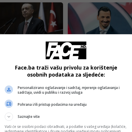
T
FUDBAL
an: “Danas Sarajevo,
Ibrahimović ismijao
ut i Damask prate nas,
ofanzivca Engleske: “Igr
Face.ba traži vašu privolu za korištenje
nici i žrtve gledaju s
manje, taj kabl je odigrao
osobnih podataka za sljedeće:
kom nadom u Tursku”
bolje od njega”
Personalizirano oglašavanje i sadržaj, mjerenje oglašavanja i
sadržaja, uvidi u publiku i razvoj usluga
Pohrana i/ili pristup podacima na uređaju
Saznajte više
Vaši će se osobni podaci obrađivati, a podatke s vašeg uređaja (kolačiće,
S
BIZNIS
jedinstvene identifikatore i druge podatke uređaja) mogu pohranjivati,