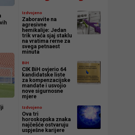
Izdvojeno
a
Zaboravite na
vih
agresivne
hemikalije: Jedan
trik vraća sjaj staklu
na vratima rerne za
svega petnaest
minuta
BiH
CIK BiH ovjerio 64
kandidatske liste
za kompenzacijske
mandate i usvojio
nove sigurnosne
mjere
ji
Izdvojeno
Ova tri
horoskopska znaka
najčešće ostvaruju
uspješne karijere