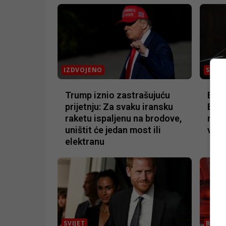
IZDVOJENO
SVIJE
Trump iznio zastrašujuću
Erdo
prijetnju: Za svaku iransku
Bejr
raketu ispaljenu na brodove,
muče
uništit će jedan most ili
veli
elektranu
SVIJET
BIZNI