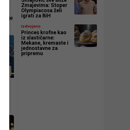
rnoj
Zmajevima: Stoper
Olympiacosa želi
ade
igrati za BiH
ćanje
Izdvojeno
Princes krofne kao
iz slastičarne:
Mekane, kremaste i
jednostavne za
pripremu