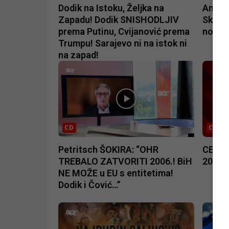
Dodik na Istoku, Željka na
Ameri
Zapadu! Dodik SNISHODLJIV
Sklapa
prema Putinu, Cvijanović prema
noći“!
Trumpu! Sarajevo ni na istok ni
na zapad!
CD
CD
Petritsch ŠOKIRA: “OHR
CENTR
TREBALO ZATVORITI 2006.! BiH
2026.
NE MOŽE u EU s entitetima!
Dodik i Čović…”