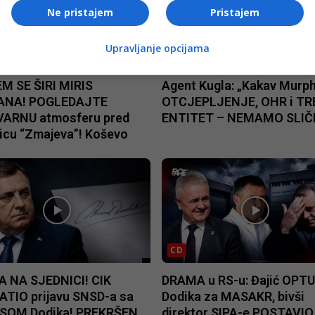
Ne pristajem
Pristajem
Upravljanje opcijama
CD
M SE ŠIRI MIRIS
Agent Kugla: „Kakav Murph
ANA! POGLEDAJTE
OTCJEPLJENJE, OHR i TR
ARNU atmosferu pred
ENTITET – NEMAMO SLIČI
icu “Zmajeva”! Koševo
CD
 NA SJEDNICI! CIK
DRAMA u RS-u: Đajić OPT
ATIO prijavu SNSD-a sa
Dodika za MASAKR, bivši
SOM Dodika! PREKRŠEN
direktor SIPA-e POSTAVIO