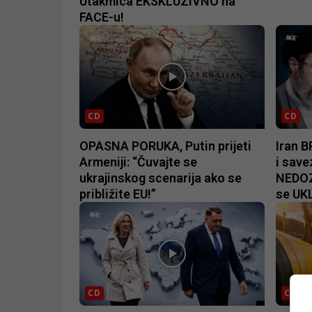
Utakmica EKSKLUZIVNO na
FACE-u!
CD
CD
OPASNA PORUKA, Putin prijeti
Iran 
Armeniji: “Čuvajte se
i save
ukrajinskog scenarija ako se
NEDOZ
približite EU!”
se UK
CD
CD