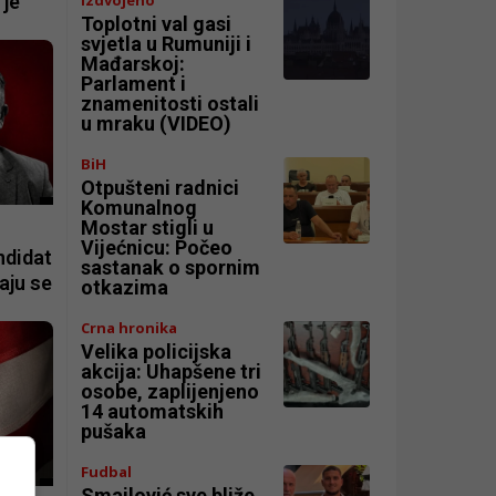
 je
Toplotni val gasi
svjetla u Rumuniji i
Mađarskoj:
Parlament i
znamenitosti ostali
u mraku (VIDEO)
BiH
Otpušteni radnici
Komunalnog
Mostar stigli u
Vijećnicu: Počeo
ndidat
sastanak o spornim
aju se
otkazima
Crna hronika
Velika policijska
akcija: Uhapšene tri
osobe, zaplijenjeno
14 automatskih
pušaka
Fudbal
Smajlović sve bliže