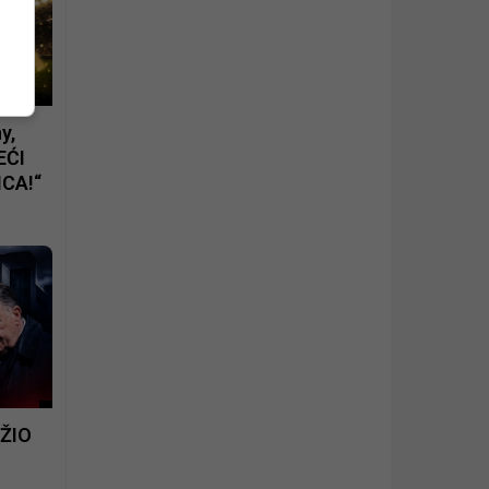
y,
EĆI
CA!“
UŽIO