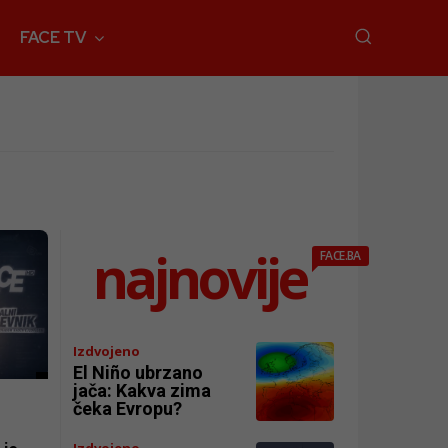
FACE TV
najnovije
FACE.BA
Izdvojeno
El Niño ubrzano
jača: Kakva zima
čeka Evropu?
l
Izdvojeno