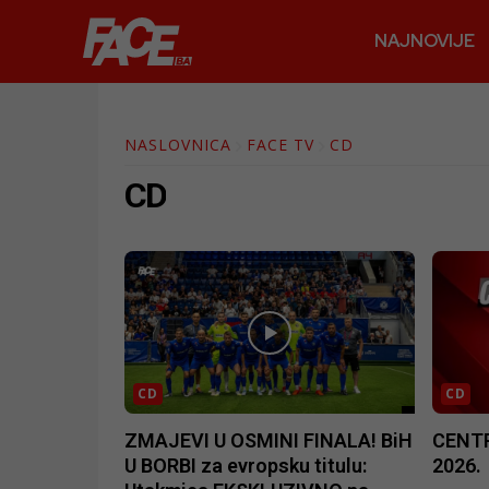
NAJNOVIJE
NASLOVNICA
FACE TV
CD
CD
CD
CD
ZMAJEVI U OSMINI FINALA! BiH
CENTR
U BORBI za evropsku titulu:
2026.