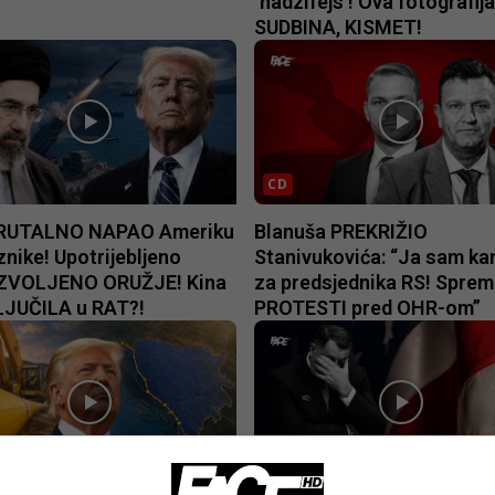
‘hadzifejs’! Ova fotografija
SUDBINA, KISMET!
CD
BRUTALNO NAPAO Ameriku
Blanuša PREKRIŽIO
znike! Upotrijebljeno
Stanivukovića: “Ja sam ka
VOLJENO ORUŽJE! Kina
za predsjednika RS! Sprem
LJUČILA u RAT?!
PROTESTI pred OHR-om”
CD