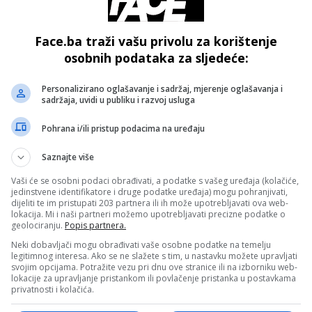
čka OFANZIVA na BiH:
Dodik OPET na američkoj c
ju se ugovori „preko
listi? Oglasili se iz Ambas
Face.ba traži vašu privolu za korištenje
 SAD gradi i Koridor Vc?!
Amerike: “Razmatramo vra
osobnih podataka za sljedeće:
sankcija!”
Personalizirano oglašavanje i sadržaj, mjerenje oglašavanja i
sadržaja, uvidi u publiku i razvoj usluga
Pohrana i/ili pristup podacima na uređaju
Saznajte više
CD
Vaši će se osobni podaci obrađivati, a podatke s vašeg uređaja (kolačiće,
jedinstvene identifikatore i druge podatke uređaja) mogu pohranjivati,
ALNI DNEVNIK – 29. 5.
PREŽIVIO LOGORE SMRTI!
dijeliti te im pristupati 203 partnera ili ih može upotrebljavati ova web-
lokacija. Mi i naši partneri možemo upotrebljavati precizne podatke o
Hukanović: “Otišao sam iz
geolociranju.
Popis partnera.
Prijedora, tamo žive 54
Neki dobavljači mogu obrađivati vaše osobne podatke na temelju
PRESUĐENIH RATNIH
legitimnog interesa. Ako se ne slažete s tim, u nastavku možete upravljati
ZLOČINACA”
svojim opcijama. Potražite vezu pri dnu ove stranice ili na izborniku web-
lokacije za upravljanje pristankom ili povlačenje pristanka u postavkama
privatnosti i kolačića.