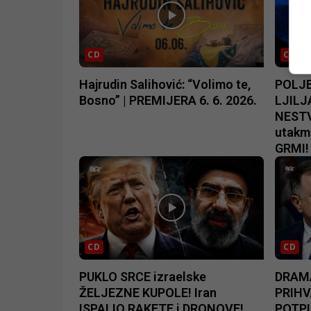
CD
CD
Hajrudin Salihović: “Volimo te,
POLJE
Bosno” | PREMIJERA 6. 6. 2026.
LJILJ
NESTV
utakm
GRMI!
CD
CD
PUKLO SRCE izraelske
DRAMA
ŽELJEZNE KUPOLE! Iran
PRIHV
ISPALIO RAKETE i DRONOVE!
POTPI