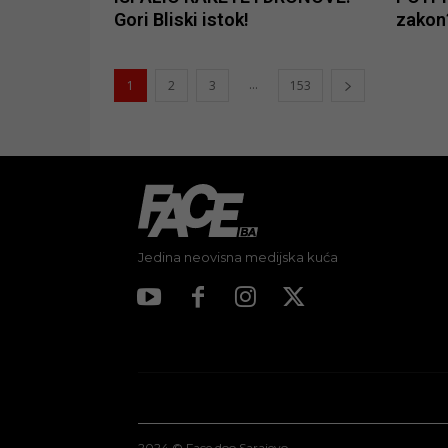
Gori Bliski istok!
zakon
...
1
2
3
153
Jedina neovisna medijska kuća
2024 © Face doo Sarajevo