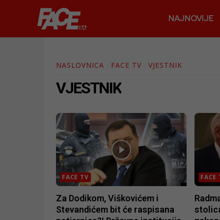
NAJNOVIJE
NASLOVNICA
FACE TV
VJESTNIK
VJESTNIK
FACE TV
FACE 
Za Dodikom, Viškovićem i
Radman
Stevandićem bit će raspisana
stolic