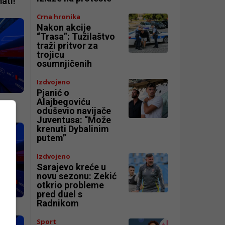
ati!
Crna hronika
Nakon akcije
“Trasa”: Tužilaštvo
traži pritvor za
trojicu
osumnjičenih
Izdvojeno
Pjanić o
Alajbegoviću
oduševio navijače
Juventusa: “Može
krenuti Dybalinim
putem”
Izdvojeno
Sarajevo kreće u
novu sezonu: Zekić
otkrio probleme
pred duel s
Radnikom
Sport