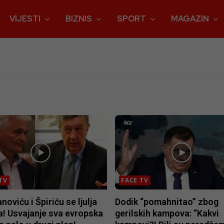
VIJESTI
BIZNIS
SPORT
MAGAZIN
TV
FACE TV
oviću i Špiriću se ljulja
Dodik “pomahnitao” zbog
a! Usvajanje sva evropska
gerilskih kampova: “Kakvi