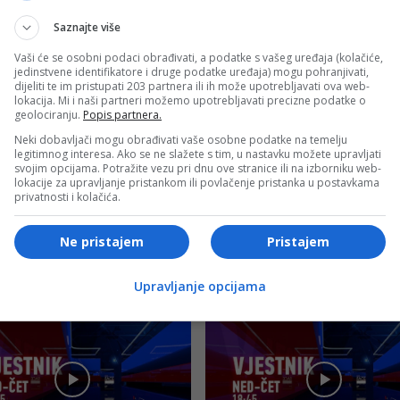
Saznajte više
Vaši će se osobni podaci obrađivati, a podatke s vašeg uređaja (kolačiće,
jedinstvene identifikatore i druge podatke uređaja) mogu pohranjivati,
dijeliti te im pristupati 203 partnera ili ih može upotrebljavati ova web-
NIK
VJESTNIK
lokacija. Mi i naši partneri možemo upotrebljavati precizne podatke o
geolociranju.
Popis partnera.
IK – 20. 9. 2023.
VJESTNIK – 19. 9. 2023.
Neki dobavljači mogu obrađivati vaše osobne podatke na temelju
legitimnog interesa. Ako se ne slažete s tim, u nastavku možete upravljati
svojim opcijama. Potražite vezu pri dnu ove stranice ili na izborniku web-
lokacije za upravljanje pristankom ili povlačenje pristanka u postavkama
privatnosti i kolačića.
Ne pristajem
Pristajem
NIK
VJESTNIK
Upravljanje opcijama
IK – 14. 9. 2023.
VJESTNIK – 13. 9. 2023.