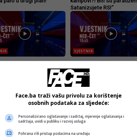
 palo u drugi plan!
kampovi?! Bili su paradžem
Satanizujete RS!”
NIK
VJESTNIK
IK – 1. 10. 2023.
VJESTNIK – 28. 9. 2023.
Face.ba traži vašu privolu za korištenje
osobnih podataka za sljedeće:
NIK
VJESTNIK
Personalizirano oglašavanje i sadržaj, mjerenje oglašavanja i
sadržaja, uvidi u publiku i razvoj usluga
IK – 26. 9. 2023.
VJESTNIK – 25.9.2023.
Pohrana i/ili pristup podacima na uređaju