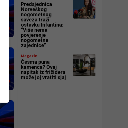
Predsjednica
Norveškog
nogometnog
saveza traži
ostavku Infantina:
“Više nema
povjerenje
nogometne
zajednice”
Magazin
Česma puna
kamenca? Ovaj
napitak iz frižidera
može joj vratiti sjaj