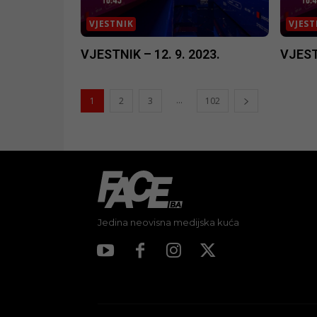
VJESTNIK
VJEST
VJESTNIK – 12. 9. 2023.
VJESTN
...
1
2
3
102
Jedina neovisna medijska kuća