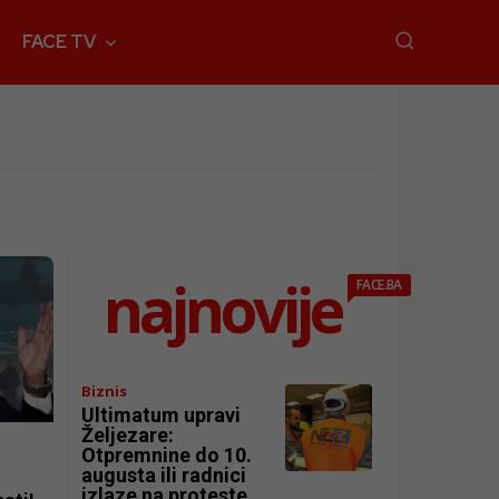
FACE TV
najnovije
FACE.BA
Biznis
Ultimatum upravi
Željezare:
Otpremnine do 10.
augusta ili radnici
izlaze na proteste