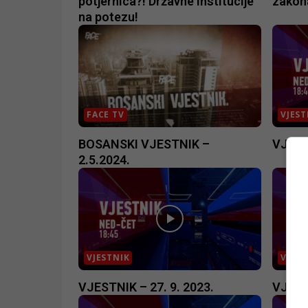
potjernica?! Državne institucije
zakona
na potezu!
FACE TV
VJEST
BOSANSKI VJESTNIK –
VJESTN
2.5.2024.
VJESTNIK
VJEST
VJESTNIK – 27. 9. 2023.
VJESTN