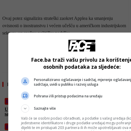
Ovaj potez signalizira strateški zaokret Applea ka smanjenju
ovisnosti o inostranstvu i većem učešću u američkom industrijskom
sektoru, uz snažnu političku podršku.
- OGLAS -
Face.ba traži vašu privolu za korištenj
osobnih podataka za sljedeće:
Personalizirano oglašavanje i sadržaj, mjerenje oglašavanj
sadržaja, uvidi u publiku i razvoj usluga
Pročitajte još
Pohrana i/ili pristup podacima na uređaju
Biznis
Saznajte više
U samo jednom danu zaradio 27 milijardi dolara: Zuckerberg
sada treći najbogatiji čovjek na svijetu
Vaši će se osobni podaci obrađivati, a podatke s vašeg uređaja (ko
jedinstvene identifikatore i druge podatke uređaja) mogu pohranjiv
Biznis
dijeliti te im pristupati 203 partnera ili ih može upotrebljavati ova