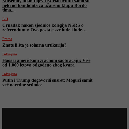
Musemić, Ilijan Ilijev i Adrian Mutu samo su
neki od kandidata za užarenu klupu Bordo
tima,...
BiH
Crnadak nakon sjednice kolegija NSRS o
referendumu: Ovo postaje sve luđe i luđe…
Promo
Znate li šta je solarna urtikarija?
Izdvojeno
Haos u američkom zračnom saobraćaju: Više
od 1.000 letova odgođeno zbog kvara
Izdvojeno
Putin i Trump dogovorili susret: Mogući samit
već naredne sedmice