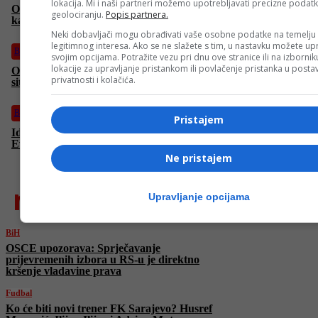
lokacija. Mi i naši partneri možemo upotrebljavati precizne podat
Obratite pažnju na ovo: Evo kako timski napredak mijenja
geolociranju.
Popis partnera.
karijeru svakog pojedinca
Neki dobavljači mogu obrađivati vaše osobne podatke na temelju
legitimnog interesa. Ako se ne slažete s tim, u nastavku možete upr
Biznis
svojim opcijama. Potražite vezu pri dnu ove stranice ili na izborni
lokacije za upravljanje pristankom ili povlačenje pristanka u post
Ovo su odlike pravih lidera koji uspješno upravljaju kriznim
privatnosti i kolačića.
situacijama
Biznis
Pristajem
Idete na odmor i tražite najpovoljnije opcije za sipanje goriva u
Evropi? Pročitajte sve što trebate znati prije putovanja
Ne pristajem
najnovije
Upravljanje opcijama
BiH
OSCE upozorava: Sprječavanje
prijevremenih izbora u RS-u je direktno
kršenje vladavine prava
Fudbal
Ko će biti novi trener FK Sarajevo? Husref