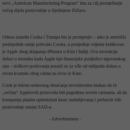
novi „American Manufacturing Program“ ima za cilj premještanje
većeg dijela proizvodnje u Sjedinjene Države.
- OGLAS -
Odnos između Cooka i Trumpa bio je promjenjiv – iako je američki
predsjednik ranije pohvalio Cooka, u posljednje vrijeme kritikovao
je Apple zbog sklapanja iPhonea u Kini i Indiji. Ova investicija
dolazi u trenutku kada Apple trpi finansijske posljedice trgovinskog
rata – troškovi poslovanja porasli su za više od milijardu dolara u
ovom kvartalu zbog carina na uvoz iz Kine.
Cook je tokom nedavnog obraćanja investitorima istakao da će
„većina“ Appleovih proizvoda biti pogođena novim carinama, ali da
kompanija planira optimizirati lanac snabdijevanja i prebaciti više
proizvodnje unutar SAD-a.
- Advertisement -