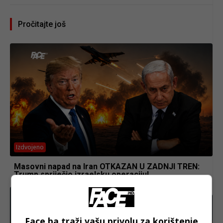
Pročitajte još
Izdvojeno
Masovni napad na Iran OTKAZAN U ZADNJI TREN:
Trump spriječio izraelsku operaciju!
Face.ba traži vašu privolu za korištenje