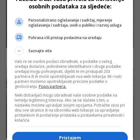
osobnih podataka za sljedeće:
Personalizirano oglašavanje i sadržaj, mjerenje
oglašavanja i sadržaja, uvidi u publiku i razvoj usluga
Pohrana i/ili pristup podacima na uređaju
BiH
Saznajte više
PREKINUTA SJEDNICA: Dok je Vukanović pričao o
propasti Elektroprivrede RS u NSRS nestalo struje
Vaši će se osobni podaci obrađivati, a podatke s vašeg
uređaja (kolačiće, jedinstvene identifikatore i druge podatke
uređaja) mogu pohranjivati, dijeliti te im pristupati 203
partnera ili ih može upotrebljavati ova web-lokacija. Mi i naši
partneri možemo upotrebljavati precizne podatke o
geolociranju.
Popis partnera.
Neki dobavljači mogu obrađivati vaše osobne podatke na
temelju legitimnog interesa. Ako se ne slažete s tim, u
nastavku možete upravljati svojim opcijama. Potražite vezu pri
dnu ove stranice ili na izborniku web-lokacije za upravljanje
pristankom ili povlačenje pristanka u postavkama privatnosti i
kolačića.
Izdvojeno
Pristajem