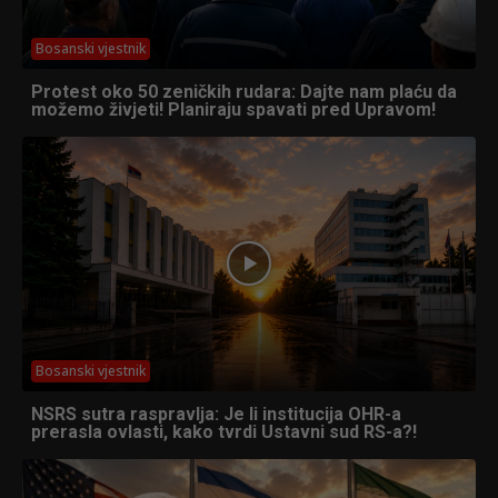
Bosanski vjestnik
Protest oko 50 zeničkih rudara: Dajte nam plaću da
možemo živjeti! Planiraju spavati pred Upravom!
Bosanski vjestnik
NSRS sutra raspravlja: Je li institucija OHR-a
prerasla ovlasti, kako tvrdi Ustavni sud RS-a?!