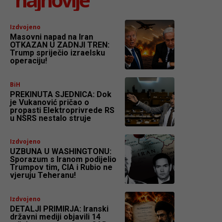
Izdvojeno
Masovni napad na Iran
OTKAZAN U ZADNJI TREN:
Trump spriječio izraelsku
operaciju!
BiH
PREKINUTA SJEDNICA: Dok
je Vukanović pričao o
propasti Elektroprivrede RS
u NSRS nestalo struje
Izdvojeno
UZBUNA U WASHINGTONU:
Sporazum s Iranom podijelio
Trumpov tim, CIA i Rubio ne
vjeruju Teheranu!
Izdvojeno
DETALJI PRIMIRJA: Iranski
državni mediji objavili 14