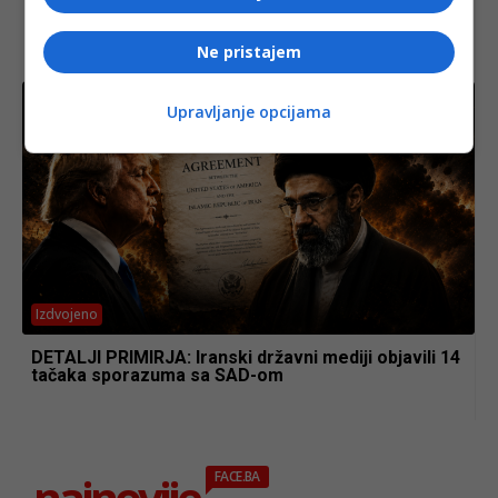
UZBUNA U WASHINGTONU: Sporazum s Iranom
podijelio Trumpov tim, CIA i Rubio ne vjeruju
Ne pristajem
Teheranu!
Upravljanje opcijama
Izdvojeno
DETALJI PRIMIRJA: Iranski državni mediji objavili 14
tačaka sporazuma sa SAD-om
najnovije
FACE.BA