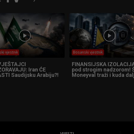
ki vjestnik
Bosanski vjestnik
VJEŠTAJCI
FINANSIJSKA IZOLACIJA
ORAVAJU: Iran ĆE
pod strogim nadzorom! 
STI Saudijsku Arabiju?!
Moneyval traži i kuda dal
VIJESTI