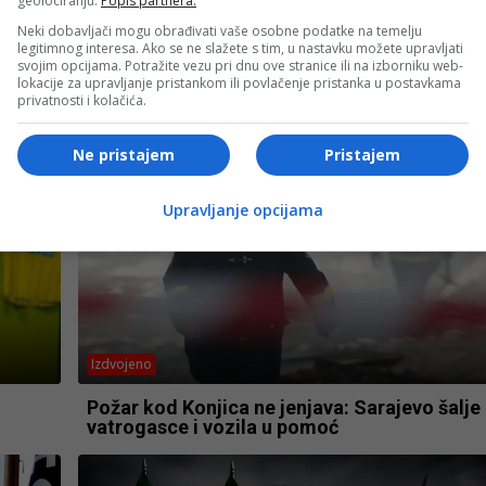
geolociranju.
Popis partnera.
- OGLAS -
Neki dobavljači mogu obrađivati vaše osobne podatke na temelju
legitimnog interesa. Ako se ne slažete s tim, u nastavku možete upravljati
svojim opcijama. Potražite vezu pri dnu ove stranice ili na izborniku web-
lokacije za upravljanje pristankom ili povlačenje pristanka u postavkama
privatnosti i kolačića.
Ne pristajem
Pristajem
Upravljanje opcijama
Izdvojeno
Požar kod Konjica ne jenjava: Sarajevo šalje
vatrogasce i vozila u pomoć