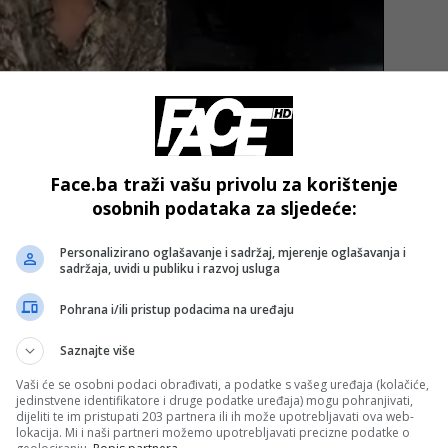
Face.ba traži vašu privolu za korištenje
u zabrinutost zbog inflacije, što smanjuje očekivanja da će
osobnih podataka za sljedeće:
ačajno smanjiti kamatne stope, a takav scenarij direktno
Personalizirano oglašavanje i sadržaj, mjerenje oglašavanja i
sadržaja, uvidi u publiku i razvoj usluga
om, a potražnja na azijskom tržištu ostaje stabilna,
Pohrana i/ili pristup podacima na uređaju
rijavljuju za zlatne ETF-ove u zapadnim zemljama.
Saznajte više
ori trenutno vrše pritisak na cijenu zlata, sprečavajući
Vaši će se osobni podaci obrađivati, a podatke s vašeg uređaja (kolačiće,
jedinstvene identifikatore i druge podatke uređaja) mogu pohranjivati,
aspona.
dijeliti te im pristupati 203 partnera ili ih može upotrebljavati ova web-
lokacija. Mi i naši partneri možemo upotrebljavati precizne podatke o