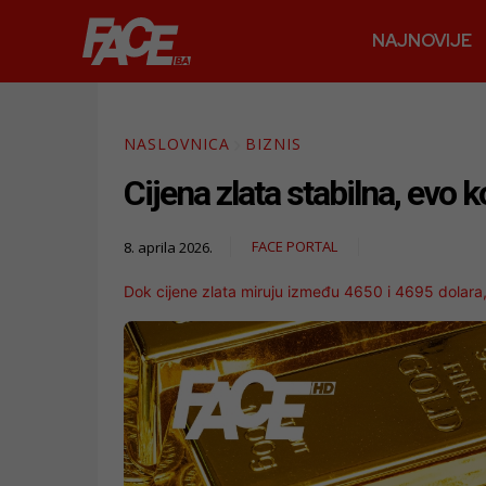
NAJNOVIJE
NASLOVNICA
BIZNIS
Cijena zlata stabilna, evo k
FACE PORTAL
8. aprila 2026.
Dok cijene zlata miruju između 4650 i 4695 dolara