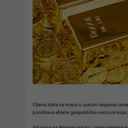
Cijena zlata se kreće u uskom rasponu izme
poništava efekte geopolitičke nervoze koja j
Situacija na Bliskom istoku i dalje predstavl