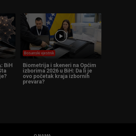
Bosanski vjestnik
: BiH
Biometrija i skeneri na Općim
Šta
izborima 2026 u BiH: Da li je
je?
ovo početak kraja izbornih
prevara?
O NAMA