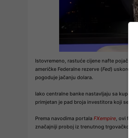
Istovremeno, rastuće cijene nafte pojačavaj
američke Federalne rezerve (
Fed
) uskoro zn
pogoduje jačanju dolara.
Iako centralne banke nastavljaju sa kupovin
primjetan je pad broja investitora koji se p
Prema navodima portala
FXempire
, ovi fakt
značajniji proboj iz trenutnog trgovačkog r