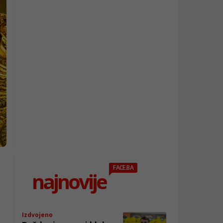
FACE.BA
najnovije
Izdvojeno