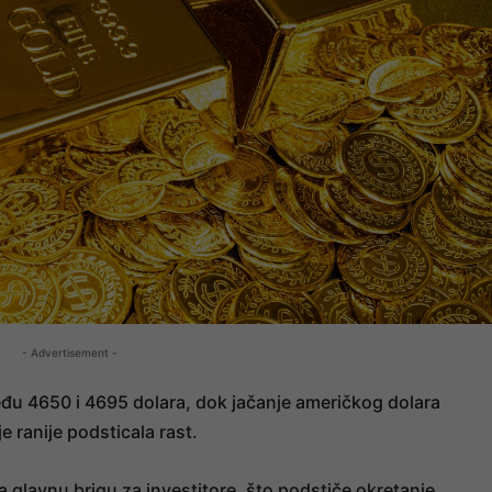
- Advertisement -
đu 4650 i 4695 dolara, dok jačanje američkog dolara
e ranije podsticala rast.
ja glavnu brigu za investitore, što podstiče okretanje