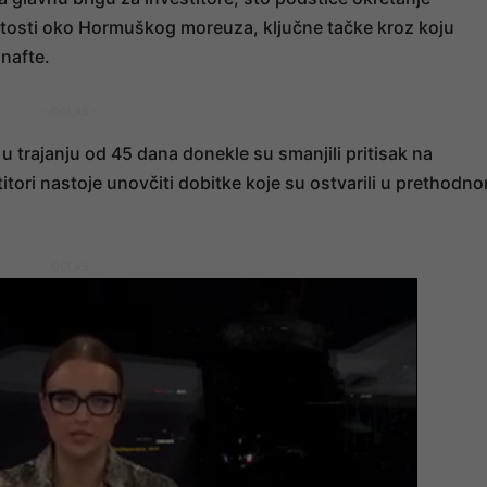
tosti oko Hormuškog moreuza, ključne tačke kroz koju
 nafte.
- OGLAS -
 u trajanju od 45 dana donekle su smanjili pritisak na
stitori nastoje unovčiti dobitke koje su ostvarili u prethodn
- OGLAS -