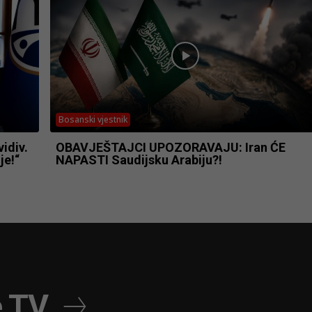
Bosanski vjestnik
idiv.
OBAVJEŠTAJCI UPOZORAVAJU: Iran ĆE
je!“
NAPASTI Saudijsku Arabiju?!
e TV