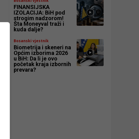
Bosanski vjestnik
FINANSIJSKA
IZOLACIJA: BiH pod
strogim nadzorom!
Šta Moneyval traži i
kuda dalje?
Bosanski vjestnik
Biometrija i skeneri na
Općim izborima 2026
u BiH: Da li je ovo
početak kraja izbornih
prevara?