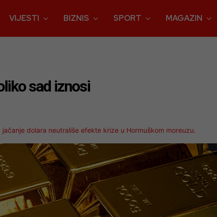
VIJESTI
BIZNIS
SPORT
MAGAZIN
oliko sad iznosi
, jačanje dolara neutrališe efekte krize u Hormuškom moreuzu.