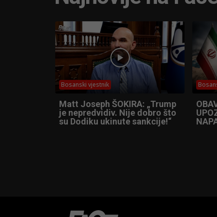
Bosanski vjestnik
Bosans
Matt Joseph ŠOKIRA: „Trump
OBA
je nepredvidiv. Nije dobro što
UPOZ
su Dodiku ukinute sankcije!“
NAPA