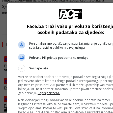
Napadi dronovima na UAE i Saudijsku Arabiju, kao i retorika iz
Sjedinjene Američke Države i Irana, povećali su zabrinutost zbog
moguće eskalacije sukoba.
- OGLAS -
Face.ba traži vašu privolu za korištenj
osobnih podataka za sljedeće:
Personalizirano oglašavanje i sadržaj, mjerenje oglašavanj
Pročitajte još
sadržaja, uvidi u publiku i razvoj usluga
Pohrana i/ili pristup podacima na uređaju
Biznis
Potpisan ugovor za digitalizaciju izbornog procesa u BiH
Saznajte više
vrijedan 74,5 miliona KM
Vaši će se osobni podaci obrađivati, a podatke s vašeg uređaja (ko
jedinstvene identifikatore i druge podatke uređaja) mogu pohranjiv
Biznis
dijeliti te im pristupati 203 partnera ili ih može upotrebljavati ova
Rusija i Kina žele graditi “novi svjetski poredak”
lokacija. Mi i naši partneri možemo upotrebljavati precizne podat
geolociranju.
Popis partnera.
Izdvojeno
Neki dobavljači mogu obrađivati vaše osobne podatke na temelju
legitimnog interesa. Ako se ne slažete s tim, u nastavku možete upr
Pep Guardiola napušta Manchester City? Engleski mediji
svojim opcijama. Potražite vezu pri dnu ove stranice ili na izborni
objavili veliku ekskluzivu
lokacije za upravljanje pristankom ili povlačenje pristanka u post