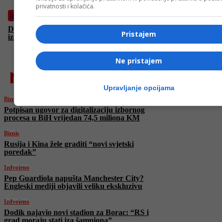
privatnosti i kolačića.
Izdvojeno
Dodik najavio novi stadion za Borac: “RS i grad moraju stati
Pristajem
iza šampiona”
Ne pristajem
najnovije
Upravljanje opcijama
Biznis
Potpisan ugovor za digitalizaciju izbornog
procesa u BiH vrijedan 74,5 miliona KM
Biznis
Rusija i Kina žele graditi “novi svjetski
poredak”
Izdvojeno
Pep Guardiola napušta Manchester City?
Engleski mediji objavili veliku ekskluzivu
Izdvojeno
Dodik najavio novi stadion za Borac: “RS i
grad moraju stati iza šampiona”