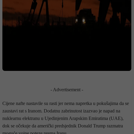
- Advertisement -
Cijene nafte nastavile su rasti jer nema napretka u pokušajima da se
zaustavi rat s Iranom. Dodatnu zabrinutost izazvao je napad na
nuklearnu elektranu u Ujedinjenim Arapskim Emiratima (UAE),
dok se očekuje da američki predsjednik Donald Trump razmatra
moguće vojne poteze prema Iranu.