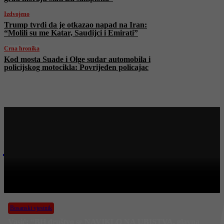
Izdvojeno
Trump tvrdi da je otkazao napad na Iran:
“Molili su me Katar, Saudijci i Emirati”
Crna hronika
Kod mosta Suade i Olge sudar automobila i
policijskog motocikla: Povrijeđen policajac
Najnovije na Face TV
Bosanski vjestnik
BOSANSKI VJESTNIK – 18. 5. 2026.
Bosanski vjestnik
Vasić: “BH društvo se NAVIKLO NA UBISTVA, glavna