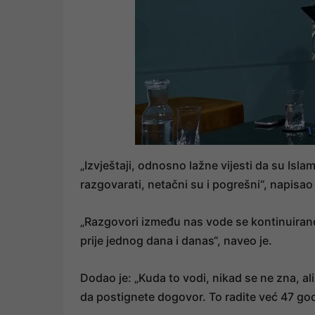
„Izvještaji, odnosno lažne vijesti da su Isla
razgovarati, netačni su i pogrešni“, napisao
„Razgovori između nas vode se kontinuirano, u
prije jednog dana i danas“, naveo je.
Dodao je: „Kuda to vodi, nikad se ne zna, ali 
da postignete dogovor. To radite već 47 godin