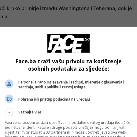
ući krhko primirje između Washingtona i Teherana, dok je
ama.
- OGLAS -
ptimističan kada je riječ o postizanju dogovora.
la da je „uspješno odbila“ niz iranskih napada raketama i
Face.ba traži vašu privolu za korištenje
osobnih podataka za sljedeće:
 napade na ostrvo Qeshm. CENTCOM je također saopćio da
nsirao „prema civilnim pomorcima“.
Personalizirano oglašavanje i sadržaj, mjerenje oglašavanja i
sadržaja, uvidi u publiku i razvoj usluga
razumom podigla je cijene nafte za više od jedan posto, a
Pohrana i/ili pristup podacima na uređaju
pet posto od početka sedmice.
Saznajte više
Vaši će se osobni podaci obrađivati, a podatke s vašeg uređaja (kolačiće,
jedinstvene identifikatore i druge podatke uređaja) mogu pohranjivati,
dijeliti te im pristupati 203 partnera ili ih može upotrebljavati ova web-
otaknut tehnološkim sektorom i rastućom potražnjom za