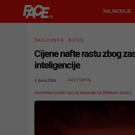
NAJNOVIJE
NASLOVNICA
BIZNIS
Cijene nafte rastu zbog z
inteligencije
FACE PORTAL
3. juna 2026.
Investitori prate razvoj situacije na Bliskom istoku.