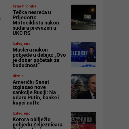
Crna hronika
Teška nesreća u
Prijedoru:
n
Motociklista nakon
sudara prevezen u
UKC RS
Izdvojeno
Muslera nakon
pobjede u debiju: „Ovo
je dobar početak za
budućnost“
Biznis
Američki Senat
izglasao nove
sankcije Rusiji: Na
udaru Putin, banke i
kupci nafte
Izdvojeno
Korora obilježio
pobjedu Željezničara: