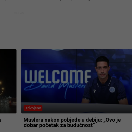
- OGLAS -
Izdvojeno
a
Muslera nakon pobjede u debiju: „Ovo je
dobar početak za budućnost“