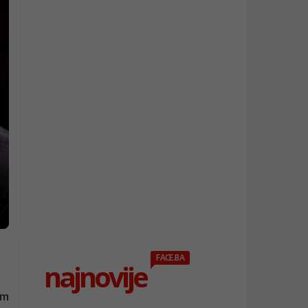
FACE.BA
najnovije
om