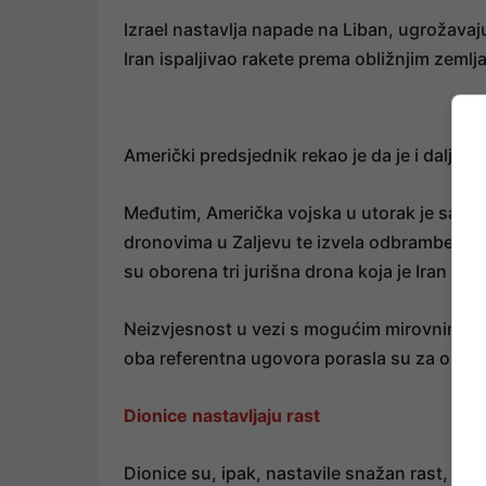
Izrael nastavlja napade na Liban, ugrožavaj
Iran ispaljivao rakete prema obližnjim zemlj
Američki predsjednik rekao je da je i dalje o
Međutim, Američka vojska u utorak je saopći
dronovima u Zaljevu te izvela odbrambene
su oborena tri jurišna drona koja je Iran la
Neizvjesnost u vezi s mogućim mirovnim spo
oba referentna ugovora porasla su za oko 
Dionice nastavljaju rast
Dionice su, ipak, nastavile snažan rast, p