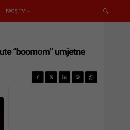
FACE TV
aknute “boomom” umjetne