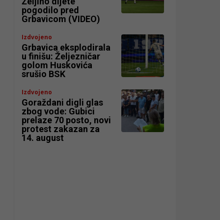
Željino dijete
pogodilo pred
Grbavicom (VIDEO)
Izdvojeno
Grbavica eksplodirala
u finišu: Željezničar
golom Huskovića
srušio BSK
Izdvojeno
Goraždani digli glas
zbog vode: Gubici
prelaze 70 posto, novi
protest zakazan za
14. august