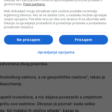
lokacija. Mi i naši partneri možemo upotrebljavati precizne podatke o
geolociranju.
Popis partnera.
Neki dobavljači mogu obrađivati vaše osobne podatke na temelju
legitimnog interesa. Ako se ne slažete s tim, u nastavku možete upravljati
sto, uz skok dionica kompanije
Tokyo Electro
n za više od
svojim opcijama. Potražite vezu pri dnu ove stranice ili na izborniku web-
lokacije za upravljanje pristankom ili povlačenje pristanka u postavkama
ežio i
Advantest
.
privatnosti i kolačića.
os zahvaljujući snažnom rastu kompanije
Taiwan
Ne pristajem
Pristajem
Upravljanje opcijama
li također su zabilježile rast, dok su Hong Kong, Wellingto
je zatvorena zbog praznika.
ehnološkog sektora, a ne geopolitičke naslove“, rekao je
s Beauchamp.
 apetit investitora, a niz objava povezanih s umjetnom
ju priču ove sedmice. Obrazac je poznat: kada velike
 širi indeksi ih obično slijede“, kazao je.