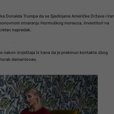
ka Donalda Trumpa da se Sjedinjene Američke Države i Ira
i ponovnom otvaranju Hormuškog moreuza, investitori na
kretan napredak.
- OGLAS -
 nakon izvještaja iz Irana da je prekinuo kontakte zbog
 utorak demantovao.
- OGLAS -