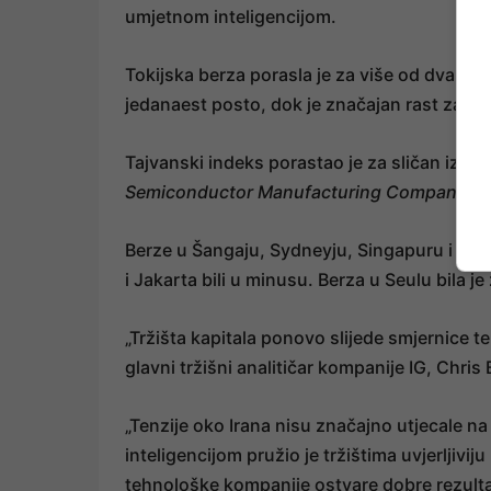
umjetnom inteligencijom.
Tokijska berza porasla je za više od dva po
jedanaest posto, dok je značajan rast zabilj
Tajvanski indeks porastao je za sličan izn
Semiconductor Manufacturing Company
.
Berze u Šangaju, Sydneyju, Singapuru i Mani
i Jakarta bili u minusu. Berza u Seulu bila 
„Tržišta kapitala ponovo slijede smjernice t
glavni tržišni analitičar kompanije IG, Chri
„Tenzije oko Irana nisu značajno utjecale na
inteligencijom pružio je tržištima uvjerljivi
tehnološke kompanije ostvare dobre rezultate,