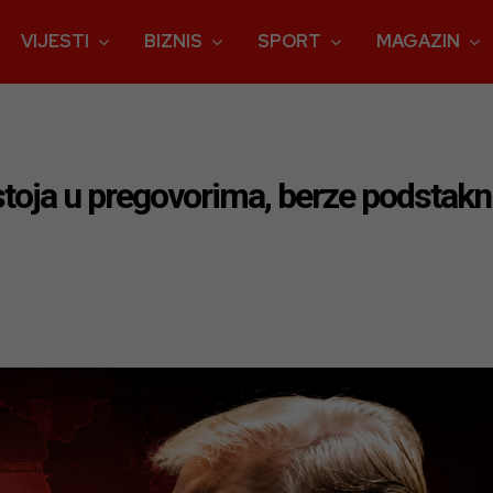
VIJESTI
BIZNIS
SPORT
MAGAZIN
astoja u pregovorima, berze podst