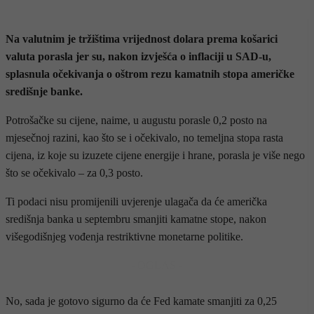
Na valutnim je tržištima vrijednost dolara prema košarici
valuta porasla jer su, nakon izvješća o inflaciji u SAD-u,
splasnula očekivanja o oštrom rezu kamatnih stopa američke
središnje banke.
Potrošačke su cijene, naime, u augustu porasle 0,2 posto na
mjesečnoj razini, kao što se i očekivalo, no temeljna stopa rasta
cijena, iz koje su izuzete cijene energije i hrane, porasla je više nego
što se očekivalo – za 0,3 posto.
Ti podaci nisu promijenili uvjerenje ulagača da će američka
središnja banka u septembru smanjiti kamatne stope, nakon
višegodišnjeg vođenja restriktivne monetarne politike.
- OGLAS -
No, sada je gotovo sigurno da će Fed kamate smanjiti za 0,25