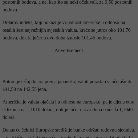
postotnih bodova, a ne, kao što su neki očekivali, za 0,50 postotnih
bodova.
Dolarov indeks, koji pokazuje vrijednost američke u odnosu na
ostalih šest najvažnijih svjetskih valuta, kreće se jutros oko 101,76
bodova, dok je jučer u ovo doba iznosio 101,45 bodova.
- Advertisement -
Pritom je tečaj dolara prema japanskoj valuti porastao s jučerašnjih
141,50 na 142,55 jena.
Američka je valuta ojačala i u odnosu na europsku, pa je cijena eura
skliznula na 1,1010 dolara, dok je jučer u ovo doba iznosila 1,1040
dolara.
Danas će čelnici Europske središnje banke održati redovnu sjednicu,
a na tržištu se očekuje da će smanjiti kamatne stope za daljnjih 0,25