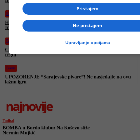
Bitcoin nastavlja rasti unatoč iransko-izraelskom sukobu
Pristajem
Biznis
Hoće li cijene nafte rapidno porasti nakon izraelskog napada na
Ne pristajem
Iran? Oglasio se Katar
Biznis
Upravljanje opcijama
Cijene goriva rastu, evo gdje je najjeftinije točiti kad je riječ o
regiji
Biznis
UPOZORENJE “Sarajevske pivare”! Ne nasjedajte na ovu
lažnu igru
najnovije
Fudbal
BOMBA u Bordo klubu: Na Koševo stiže
Nermin Mujkić