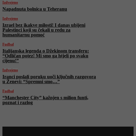
Izdvojeno
Napadnuta bolnica u Teheranu
Izdvojeno
Izrael bez ikakve milosti! I danas ubijeni
Palestinci koji su čekali u redu za
humanitarnu pomoć
Fudbal
Italijanska legenda o Džekinom transferu:
“Odličan potez! Mi smo ga htjeli po svaku
cijenu!”
Izdvojeno
Iranci poslali poruku uoči ključnih razgovora
u Ženevi: “Spremni smo…”
Fudbal
“Manchester City” kažnjen s milion funti,
poznat i razlog