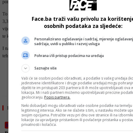
porastao 1,07, a Nasdaq indeks 2,17 posto.
To se ponajviše zahvaljuje rastu tehnološkog sektora za prosječno
Face.ba traži vašu privolu za korištenj
3,3 posto. Pritom je cijena dionice Nvidie skočila 8 posto, nakon
osobnih podataka za sljedeće:
vijesti da bi američke vlasti mogle dozvoliti izvoz naprednih čipova
te kompanije u Saudijsku Arabiju.
Personalizirano oglašavanje i sadržaj, mjerenje oglašavanj
sadržaja, uvidi u publiku i razvoj usluga
I na azijskim su burzama jutros najviše porasle cijene dionica
tehnoloških kompanija.
Pohrana i/ili pristup podacima na uređaju
- OGLAS -
Saznajte više
Vaši će se osobni podaci obrađivati, a podatke s vašeg uređaja (ko
jedinstvene identifikatore i druge podatke uređaja) mogu pohranjiv
dijeliti te im pristupati 203 partnera ili ih može upotrebljavati ova
lokacija. Mi i naši partneri možemo upotrebljavati precizne podat
geolociranju.
Popis partnera.
Neki dobavljači mogu obrađivati vaše osobne podatke na temelju
Pročitajte još
legitimnog interesa. Ako se ne slažete s tim, u nastavku možete upr
svojim opcijama. Potražite vezu pri dnu ove stranice ili na izborni
lokacije za upravljanje pristankom ili povlačenje pristanka u post
privatnosti i kolačića.
Biznis