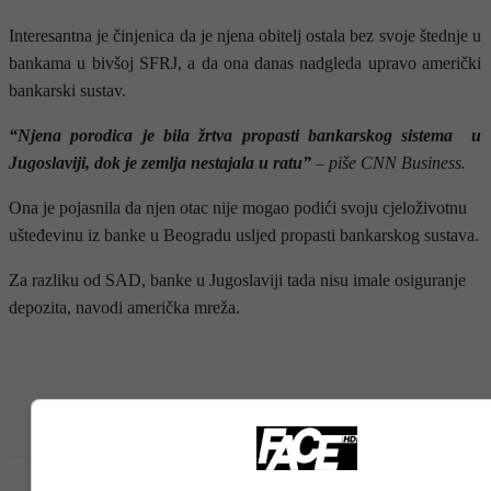
Interesantna je činjenica da je njena obitelj ostala bez svoje štednje u
bankama u bivšoj SFRJ, a da ona danas nadgleda upravo američki
bankarski sustav.
“Njena porodica je bila žrtva propasti bankarskog sistema u
Jugoslaviji, dok je zemlja nestajala u ratu”
– piše CNN Business.
Ona je pojasnila da njen otac nije mogao podići svoju cjeloživotnu
ušteđevinu iz banke u Beogradu usljed propasti bankarskog sustava.
Za razliku od SAD, banke u Jugoslaviji tada nisu imale osiguranje
depozita, navodi američka mreža.
- OGLAS -