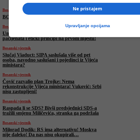
Ne pristajem
Bosanski vjestnik
BOSANSKI VJESTNIK – 20. 6. 2025.
Upravljanje opcijama
Bosanski vjestnik
Umjetna inteligencija u medicini: Sigurnost
pacijenata i etički principi na prvom mjestu!
Bosanski vjestnik
Slučaj Viaduct: SIPA saslušala više od pet
osoba, navodno saslušani i pojedinci iz Vijeća
ministara?
Bosanski vjestnik
Čović razvalio plan Trojke: Nema
rekonstrukcije Vijeća ministara! Vuković: Srbi
nisu zastupljeni!
Bosanski vjestnik
Raspada li se SDS? Bivši predsjednici SDS-a
tražili smjenu Miličevića, stranka ga podržala
Bosanski vjestnik
Milorad Dodik: RS ima alternativu! Moskva
nije daleko! Da nas nisu okupirali…