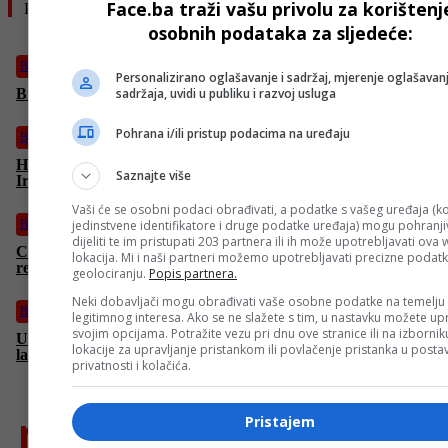
Face.ba traži vašu privolu za korištenj
Pročitajte još
osobnih podataka za sljedeće:
Biznis
Personalizirano oglašavanje i sadržaj, mjerenje oglašavanj
sadržaja, uvidi u publiku i razvoj usluga
Bitcoin nastavlja rasti unatoč iransko-izraelskom sukobu
Pohrana i/ili pristup podacima na uređaju
Biznis
Hoće li cijene nafte rapidno porasti nakon izraelskog napada na
Saznajte više
Iran? Oglasio se Katar
Vaši će se osobni podaci obrađivati, a podatke s vašeg uređaja (ko
jedinstvene identifikatore i druge podatke uređaja) mogu pohranjiv
Biznis
dijeliti te im pristupati 203 partnera ili ih može upotrebljavati ova
Cijene goriva rastu, evo gdje je najjeftinije točiti kad je riječ o
lokacija. Mi i naši partneri možemo upotrebljavati precizne podat
regiji
geolociranju.
Popis partnera.
Neki dobavljači mogu obrađivati vaše osobne podatke na temelju
Biznis
legitimnog interesa. Ako se ne slažete s tim, u nastavku možete upr
svojim opcijama. Potražite vezu pri dnu ove stranice ili na izborni
UPOZORENJE “Sarajevske pivare”! Ne nasjedajte na ovu
lokacije za upravljanje pristankom ili povlačenje pristanka u post
lažnu igru
privatnosti i kolačića.
najnovije
Pristajem