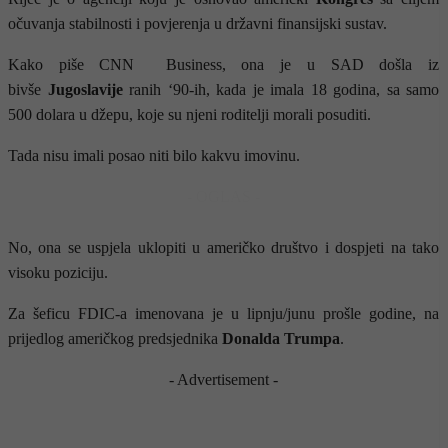
očuvanja stabilnosti i povjerenja u državni finansijski sustav.
Kako piše CNN Business, ona je u SAD došla iz
bivše
Jugoslavije
ranih ‘90-ih, kada je imala 18 godina, sa samo
500 dolara u džepu, koje su njeni roditelji morali posuditi.
Tada nisu imali posao niti bilo kakvu imovinu.
- OGLAS -
No, ona se uspjela uklopiti u američko društvo i dospjeti na tako
visoku poziciju.
Za šeficu FDIC-a imenovana je u lipnju/junu prošle godine, na
prijedlog američkog predsjednika
Donalda Trumpa
.
- Advertisement -