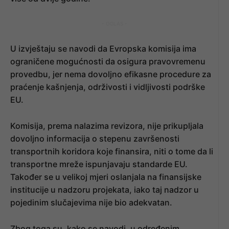
- OGLAS -
U izvještaju se navodi da Evropska komisija ima
ograničene mogućnosti da osigura pravovremenu
provedbu, jer nema dovoljno efikasne procedure za
praćenje kašnjenja, održivosti i vidljivosti podrške
EU.
Komisija, prema nalazima revizora, nije prikupljala
dovoljno informacija o stepenu završenosti
transportnih koridora koje finansira, niti o tome da li
transportne mreže ispunjavaju standarde EU.
Također se u velikoj mjeri oslanjala na finansijske
institucije u nadzoru projekata, iako taj nadzor u
pojedinim slučajevima nije bio adekvatan.
Zbog toga su, kako se navodi, u određenim