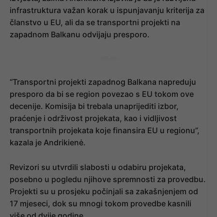
infrastruktura važan korak u ispunjavanju kriterija za
članstvo u EU, ali da se transportni projekti na
zapadnom Balkanu odvijaju presporo.
- OGLAS -
“Transportni projekti zapadnog Balkana napreduju
presporo da bi se region povezao s EU tokom ove
decenije. Komisija bi trebala unaprijediti izbor,
praćenje i održivost projekata, kao i vidljivost
transportnih projekata koje finansira EU u regionu”,
kazala je Andrikienė.
Revizori su utvrdili slabosti u odabiru projekata,
posebno u pogledu njihove spremnosti za provedbu.
Projekti su u prosjeku počinjali sa zakašnjenjem od
17 mjeseci, dok su mnogi tokom provedbe kasnili
više od dvije godine.