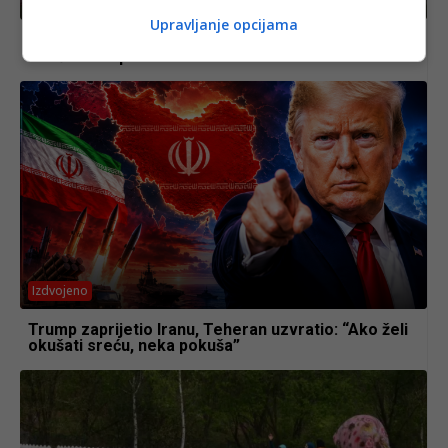
Izdvojeno
Upravljanje opcijama
Dan uoči meča BiH i Kanade: FIFA povukla
neočekivan potez
Izdvojeno
Trump zaprijetio Iranu, Teheran uzvratio: “Ako želi
okušati sreću, neka pokuša”