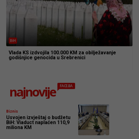
BiH
Vlada KS izdvojila 100.000 KM za obilježavanje
godišnjice genocida u Srebrenici
najnovije
FACE.BA
Biznis
Usvojen izvještaj o budžetu
BiH: Viaduct naplaćen 110,9
miliona KM