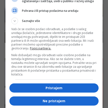
oglašavanja i sadržaja, uvidi u publiku i razvoj usluga
Pohrana i/ili pristup podacima na uređaju
Saznajte više
Vaši će se osobni podaci obrađivati, a podatke s vašeg
uređaja (kolačiće, jedinstvene identifikatore i druge podatke
uređaja) mogu pohranjivati, dijeliti te im pristupati 203
Biznis
partnera ili ih može upotrebljavati ova web-lokacija. Mi i naši
partneri možemo upotrebljavati precizne podatke o
Usvojen izvještaj o budžetu BiH: Viaduct naplaćen
geolociranju.
Popis partnera.
110,9 miliona KM
Neki dobavljači mogu obrađivati vaše osobne podatke na
temelju legitimnog interesa. Ako se ne slažete s tim, u
nastavku možete upravljati svojim opcijama. Potražite vezu pri
dnu ove stranice ili na izborniku web-lokacije za upravljanje
pristankom ili povlačenje pristanka u postavkama privatnosti i
kolačića.
Pristajem
Ne pristajem