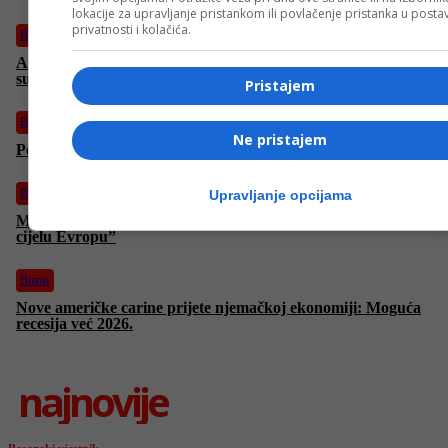
lokacije za upravljanje pristankom ili povlačenje pristanka u post
privatnosti i kolačića.
Biznis
Azijske berze pale, a nafta ublažila rast zbog neizvjesnosti u
sukobu SAD-a i Irana
Pristajem
Biznis
Ne pristajem
Penzije u FBiH 5. maja: Za isplatu više od 355 miliona KM
Biznis
Upravljanje opcijama
Merz: “Trumpove carine ne pogađaju samo Njemačku, već
cijelu Evropu”
Biznis
Nove američke carine prijete njemačkoj ekonomiji: Moguća
recesija već 2026.
najnovije