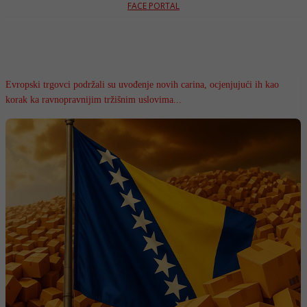
FACE PORTAL
Evropski trgovci podržali su uvođenje novih carina, ocjenjujući ih kao
korak ka ravnopravnijim tržišnim uslovima...