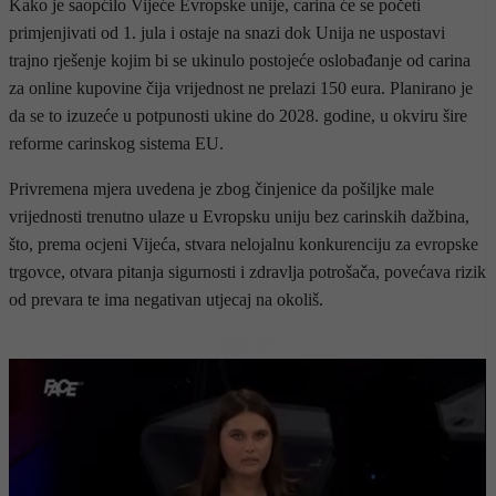
Kako je saopćilo Vijeće Evropske unije, carina će se početi
primjenjivati od 1. jula i ostaje na snazi dok Unija ne uspostavi
trajno rješenje kojim bi se ukinulo postojeće oslobađanje od carina
za online kupovine čija vrijednost ne prelazi 150 eura. Planirano je
da se to izuzeće u potpunosti ukine do 2028. godine, u okviru šire
reforme carinskog sistema EU.
Privremena mjera uvedena je zbog činjenice da pošiljke male
vrijednosti trenutno ulaze u Evropsku uniju bez carinskih dažbina,
što, prema ocjeni Vijeća, stvara nelojalnu konkurenciju za evropske
trgovce, otvara pitanja sigurnosti i zdravlja potrošača, povećava rizik
od prevara te ima negativan utjecaj na okoliš.
- OGLAS -