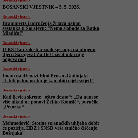
Bosanski vjestnik
BOSANSKI VJESTNIK – 5. 5. 2026.
Bosanski vjestnik
Brammertz i udruženja žrtava nakon
sastanka u Sarajevu: “Nema slobode za Ratka
Mladića!”
Bosanski vjestnik
U KS Dan žalosti u znak sjećanja na ubijenu
djecu Sarajeva! Za 1601 život niko nije
odgovarao!
Bosanski vjestnik
Imam na dženazi Elmi Prusac-Godinjak:
“Ubiti jednu osobu je kao ubiti cijeli svijet!”
Bosanski vjestnik
Kad ljevica skrene „oštro desno“: „Da nam se
više nikad ne ponovi Željko Komšić“, poručila
„Petorka“
Bosanski vjestnik
Mehmedović: Stotine stranačkih uhljeba dobit
će pozicije, HDZ i SNSD vrše etničko čišćenje
Bošnjaka!