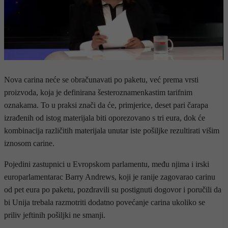
Nova carina neće se obračunavati po paketu, već prema vrsti
proizvoda, koja je definirana šesteroznamenkastim tarifnim
oznakama. To u praksi znači da će, primjerice, deset pari čarapa
izrađenih od istog materijala biti oporezovano s tri eura, dok će
kombinacija različitih materijala unutar iste pošiljke rezultirati višim
iznosom carine.
Pojedini zastupnici u Evropskom parlamentu, među njima i irski
europarlamentarac Barry Andrews, koji je ranije zagovarao carinu
od pet eura po paketu, pozdravili su postignuti dogovor i poručili da
bi Unija trebala razmotriti dodatno povećanje carina ukoliko se
priliv jeftinih pošiljki ne smanji.