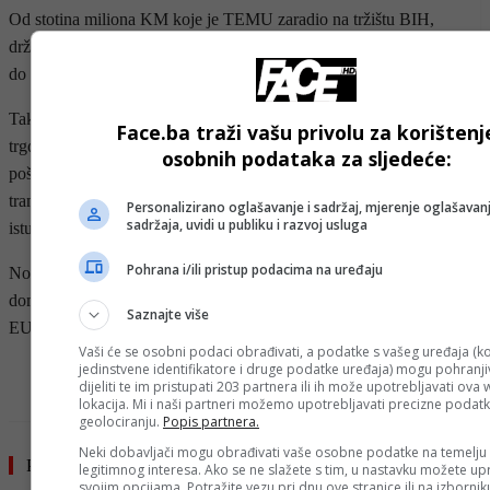
Od stotina miliona KM koje je TEMU zaradio na tržištu BIH,
država BiH ne zaraðuje ništa, jer su pošiljke glavnom u vrijednost
do 300 KM, a mogla je prihodovati izmeðu 30 i 40 miliona KM.
Takve pošiljke zaobilaze carinske i porezne regulative, čime domaći
Face.ba traži vašu privolu za korištenj
trgovci nisu u ravnopravnom položaju. Također, subvencioniranje
osobnih podataka za sljedeće:
poštarine, posebice od kineske države, omogućava TEMU-u da
transportira robu po niskim troškovima, dok domaći trgovci nemaju
Personalizirano oglašavanje i sadržaj, mjerenje oglašavanj
sadržaja, uvidi u publiku i razvoj usluga
istu privilegiju.
Pohrana i/ili pristup podacima na uređaju
No domaći zastupnici, ministri i drugi nadležni koji iz poreza
domaćih privrednika primaju plate, za sada se ne vode primjerom iz
Saznajte više
EU iako je u pitanju direktno nanošenje štete domaćoj privredi.
Vaši će se osobni podaci obrađivati, a podatke s vašeg uređaja (ko
jedinstvene identifikatore i druge podatke uređaja) mogu pohranjiv
- OGLAS -
dijeliti te im pristupati 203 partnera ili ih može upotrebljavati ova
lokacija. Mi i naši partneri možemo upotrebljavati precizne podat
geolociranju.
Popis partnera.
Neki dobavljači mogu obrađivati vaše osobne podatke na temelju
Pročitajte još
legitimnog interesa. Ako se ne slažete s tim, u nastavku možete upr
svojim opcijama. Potražite vezu pri dnu ove stranice ili na izborni