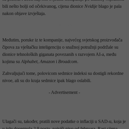
bili nešto bolji od očekivanog, cijena dionice
Nvidije
blago je pala
nakon objave izvještaja.
- OGLAS -
Međutim, poruke iz te kompanije, najvećeg svjetskog proizvođača
čipova za vještačku inteligenciju o snažnoj potražnji podržale su
dionice tehnoloških giganata povezanih s razvojem AI-a, među
kojima su
Alphabet
,
Amazon
i
Broadcom
.
Zahvaljujući tome, polovicom sedmice indeksi su dostigli rekordne
nivoe, ali su do kraja sedmice ipak blago oslabili.
- Advertisement -
Ulagači su, također, pratili nove podatke o inflaciji u SAD-u, koja je
u julu dosegnula 2,9 posto, najviši nivo od februara. Rast cijena