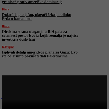
granica” protiv američke dominacije
Biznis
Dolar blago ojačao, ulagači čekaju odluku
Feda o kamatama
Biznis
Direktna strana ulaganja u BiH pala za
četrnaest posto: Evo iz kojih zemalja je najviše
investicija došlo lani
Izdvojeno
Isplivali detalji američkog plana za Gazu: Evo
šta će Trump pokušati dati Palestincima
Najnovije na Face TV
FACE TV