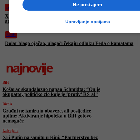
Ne pristajem
Izdvojeno
Xi i Putin na samitu u Kini: “Partnerstvo bez granica” protiv
američke dominacije
Upravljanje opcijama
Biznis
Dolar blago ojačao, ulagači čekaju odluku Feda o kamatama
najnovije
BiH
Košarac skandalozno napao Schmidta: “On je
okupator, političko zlo koje je ‘protiv’ RS-a!”
Biznis
Građni ne izmiruju obaveze, ali posljedice
upitne: Aktiviranje hipoteka u BiH gotovo
nemoguće
Izdvojeno
Xi i Putin na samitu u Kini: “Partnerstvo bez