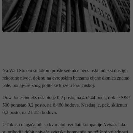
Na Wall Streetu su tokom prošle sedmice berzanski indeksi dostigli
rekordne nivoe, dok su na evropskim berzama cijene dionica znatno
pale, ponajviše zbog političke krize u Francuskoj.
Dow Jones indeks oslabio je 0,2 posto, na 45.544 boda, dok je S&P
500 porastao 0,2 posto, na 6.460 bodova. Nasdaq je, pak, skliznuo
0,2 posto, na 21.455 bodova.
U fokusu ulagača bili su kvartalni rezultati kompanije
Nvidia
. Iako
su prihodi i dobit najveće svjetske kompanije po tržišnoj vrijednosti