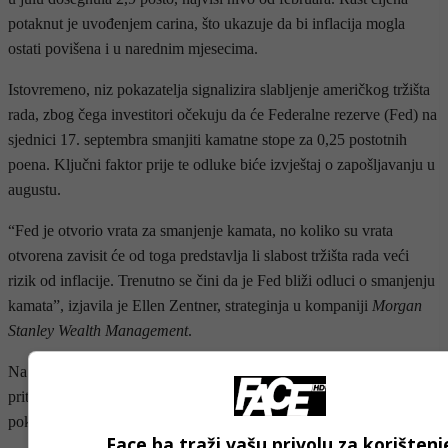
potaknut je uvođenjem carina, što ukazuje da bi inflacija mogla
ostati povišena i u narednim mjesecima.
Istovremeno, niz pokazatelja signalizira slabljenje američkog tržišta
rada, zbog čega investitori očekuju da će Federalne rezerve (Fed) na
sjednici 17. septembra smanjiti kamatne stope za 0,25 postotnih
poena. Ključni faktor prije te odluke biće izvještaj o zapošljavanju u
augustu.
“Fed je otvorio vrata za smanjenje kamata, no koliko su vrata
otvorena zavisit će od toga predstavlja li slabost tržišta rada veći
rizik od inflacije. Trenutno se čini da je Fed bliži odluci o smanjenju
kamata”, izjavila je Ellen Zentner, strateginja u kompaniji
Morgan
Stanley Wealth Management
.
Na evropskim tržištima cijene dionica prošle sedmice pale su pod
pritiskom političke krize u Francuskoj, gdje manjinska vlada
pokušava provesti značajne mjere štednje u državnom budžetu.
Face.ba traži vašu privolu za korištenj