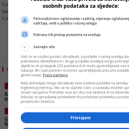
Londonski FTSE indeks oslabio je 1,4 posto, na 9187 bodova,
osobnih podataka za sljedeće:
frankfurtski DAX pao je 1,9 posto, na 23.902 boda, dok je pariski
Personalizirano oglašavanje i sadržaj, mjerenje oglašavanj
CAC potonuo 3,3 posto, na 7703 boda.
sadržaja, uvidi u publiku i razvoj usluga
- OGLAS -
Pohrana i/ili pristup podacima na uređaju
Saznajte više
Vaši će se osobni podaci obrađivati, a podatke s vašeg uređaja (ko
jedinstvene identifikatore i druge podatke uređaja) mogu pohranjiv
dijeliti te im pristupati 203 partnera ili ih može upotrebljavati ova
Pročitajte još
lokacija. Mi i naši partneri možemo upotrebljavati precizne podat
geolociranju.
Popis partnera.
Neki dobavljači mogu obrađivati vaše osobne podatke na temelju
BiH
legitimnog interesa. Ako se ne slažete s tim, u nastavku možete upr
svojim opcijama. Potražite vezu pri dnu ove stranice ili na izborni
Košarac skandalozno napao Schmidta: “On je okupator,
lokacije za upravljanje pristankom ili povlačenje pristanka u post
političko zlo koje je ‘protiv’ RS-a!”
privatnosti i kolačića.
Biznis
Pristajem
Građni ne izmiruju obaveze, ali posljedice upitne: Aktiviranje
hipoteka u BiH gotovo nemoguće