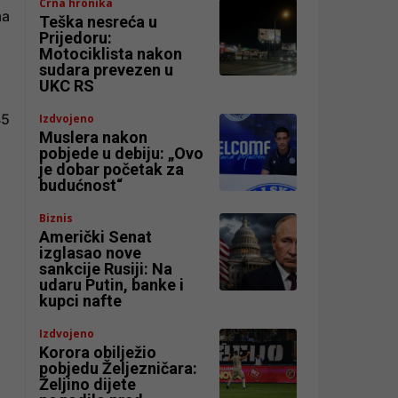
Crna hronika
ma
Teška nesreća u
Prijedoru:
Motociklista nakon
sudara prevezen u
UKC RS
45
Izdvojeno
Muslera nakon
pobjede u debiju: „Ovo
je dobar početak za
budućnost“
Biznis
Američki Senat
izglasao nove
sankcije Rusiji: Na
udaru Putin, banke i
kupci nafte
Izdvojeno
Korora obilježio
pobjedu Željezničara:
Željino dijete