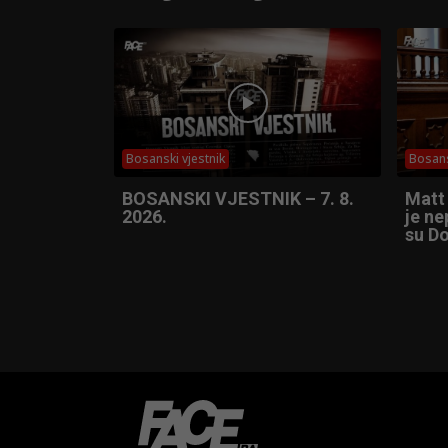
Bosanski vjestnik
Bosans
BOSANSKI VJESTNIK – 7. 8.
Matt
2026.
je ne
su Do