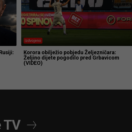
Izdvojeno
usiji:
Korora obilježio pobjedu Željezničara:
Željino dijete pogodilo pred Grbavicom
(VIDEO)
e TV