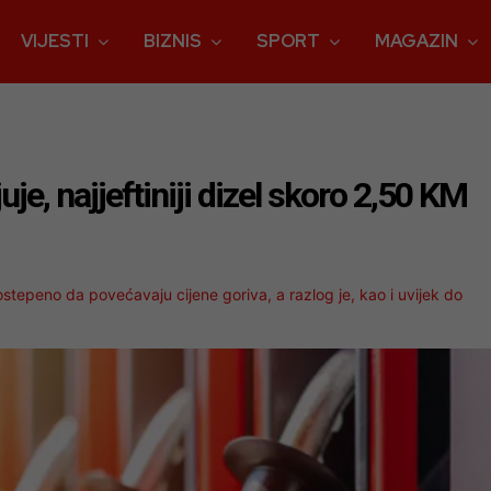
VIJESTI
BIZNIS
SPORT
MAGAZIN
e, najjeftiniji dizel skoro 2,50 KM
ostepeno da povećavaju cijene goriva, a razlog je, kao i uvijek do