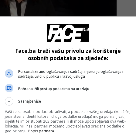
Face.ba traži vašu privolu za korištenje
osobnih podataka za sljedeće:
enutno najjeftinije gorivo može naći po cijeni od 2,42 KM p
i dizel je čak 2,72, a benzin 2,62 KM.
Personalizirano oglašavanje i sadržaj, mjerenje oglašavanja i
sadržaja, uvidi u publiku i razvoj usluga
rivrednoj komori RS kažu da u posljednjih petnaestak dana
Pohrana i/ili pristup podacima na uređaju
te da je prisutan i rast dolara nakon izbora u Americi.
Saznajte više
realno” je da cijena dizela ide do 2,55, a benzina do 2,50 KM
Vaši će se osobni podaci obrađivati, a podatke s vašeg uređaja (kolačiće,
jedinstvene identifikatore i druge podatke uređaja) mogu pohranjivati,
dijeliti te im pristupati 203 partnera ili ih može upotrebljavati ova web-
lokacija. Mi i naši partneri možemo upotrebljavati precizne podatke o
- OGLAS -
geolociranju.
Popis partnera.