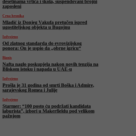
desetinama vrtića i škola, suspendovani brojni
zaposleni
Crna hronika
Mladić iz Donjeg Vakufa pretučen ispred
ugostiteljskog objekta u Bugojnu
Izdvojeno
Od zlatnog standarda do evrovizijskog
ponora: On je uspio da „obrne igricu“
Biznis
Nafta naglo poskupjela nakon novih tenzija na
Bliskom istoku i napada u UAE-u
Izdvojeno
Prošla je 31 godina od smrti Boška i Admire,
sarajevskog Romea i Julije
Izdvojeno
Starmer: “100 posto ću podržati kandidata
laburista”, izbori u Makerfieldu pod velikom
pažnjom