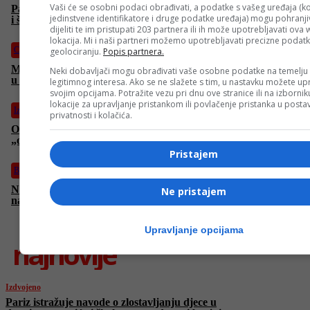
Vaši će se osobni podaci obrađivati, a podatke s vašeg uređaja (ko
Pariz istražuje navode o zlostavljanju djece u desetinama vrtića
jedinstvene identifikatore i druge podatke uređaja) mogu pohranjiv
i škola, suspendovani brojni zaposleni
dijeliti te im pristupati 203 partnera ili ih može upotrebljavati ova
lokacija. Mi i naši partneri možemo upotrebljavati precizne podat
Crna hronika
geolociranju.
Popis partnera.
Mladić iz Donjeg Vakufa pretučen ispred ugostiteljskog objekta
Neki dobavljači mogu obrađivati vaše osobne podatke na temelju
u Bugojnu
legitimnog interesa. Ako se ne slažete s tim, u nastavku možete upr
svojim opcijama. Potražite vezu pri dnu ove stranice ili na izborni
lokacije za upravljanje pristankom ili povlačenje pristanka u post
Izdvojeno
privatnosti i kolačića.
Od zlatnog standarda do evrovizijskog ponora: On je uspio da
„obrne igricu“
Pristajem
Biznis
Nafta naglo poskupjela nakon novih tenzija na Bliskom istoku i
Ne pristajem
napada u UAE-u
Upravljanje opcijama
najnovije
Izdvojeno
Pariz istražuje navode o zlostavljanju djece u