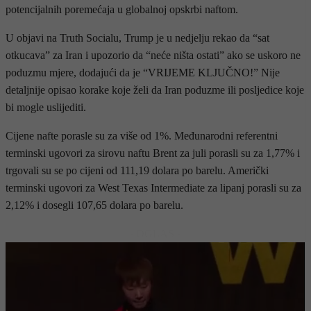
potencijalnih poremećaja u globalnoj opskrbi naftom.
U objavi na Truth Socialu, Trump je u nedjelju rekao da “sat
otkucava” za Iran i upozorio da “neće ništa ostati” ako se uskoro ne
poduzmu mjere, dodajući da je “VRIJEME KLJUČNO!” Nije
detaljnije opisao korake koje želi da Iran poduzme ili posljedice koje
bi mogle uslijediti.
Cijene nafte porasle su za više od 1%. Međunarodni referentni
terminski ugovori za sirovu naftu Brent za juli porasli su za 1,77% i
trgovali su se po cijeni od 111,19 dolara po barelu. Američki
terminski ugovori za West Texas Intermediate za lipanj porasli su za
2,12% i dosegli 107,65 dolara po barelu.
- OGLAS -