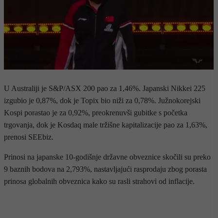
U Australiji je S&P/ASX 200 pao za 1,46%. Japanski Nikkei 225
izgubio je 0,87%, dok je Topix bio niži za 0,78%. Južnokorejski
Kospi porastao je za 0,92%, preokrenuvši gubitke s početka
trgovanja, dok je Kosdaq male tržišne kapitalizacije pao za 1,63%,
prenosi SEEbiz.
Prinosi na japanske 10-godišnje državne obveznice skočili su preko
9 baznih bodova na 2,793%, nastavljajući rasprodaju zbog porasta
prinosa globalnih obveznica kako su rasli strahovi od inflacije.
- OGLAS -