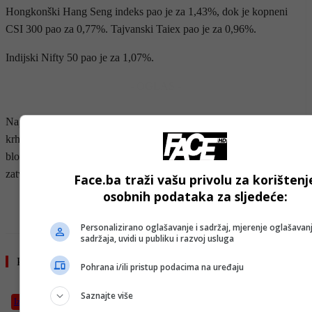
Hongkonški Hang Seng indeks pao je za 1,43%, dok je kopneni
CSI 300 pao za 0,77%. Tajvanski Taiex pao je za 0,96%.
Indijski Nifty 50 pao je za 1,07%.
- OGLAS -
Napetosti između Washingtona i Teherana ostale su povišene uprkos
krhko primirje postignuto početkom aprila. SAD je nastavio
blokadu iranskih luka, dok je Iran držao Hormuški moreuz
zatvorenim od početka sukoba.
Face.ba traži vašu privolu za korištenj
osobnih podataka za sljedeće:
- OGLAS -
Personalizirano oglašavanje i sadržaj, mjerenje oglašavanj
sadržaja, uvidi u publiku i razvoj usluga
Pročitajte još
Pohrana i/ili pristup podacima na uređaju
Saznajte više
Izdvojeno