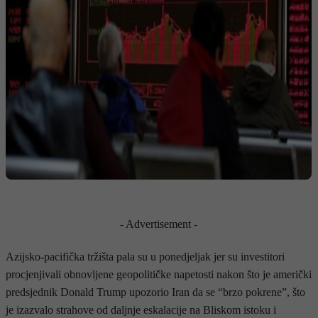
- Advertisement -
Azijsko-pacifička tržišta pala su u ponedjeljak jer su investitori
procjenjivali obnovljene geopolitičke napetosti nakon što je američki
predsjednik Donald Trump upozorio Iran da se “brzo pokrene”, što
je izazvalo strahove od daljnje eskalacije na Bliskom istoku i