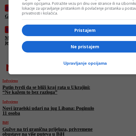
svojim opcijama. Potražite vezu pri dnu ove stranice ili na izborni
lokacije za upravljanje pristankom ili povlačenje pristanka u post
BiH
privatnosti i kolačića.
Guverner Narodne banke Austrije u posjeti CBBiH
Pristajem
Biznis
Mađarska dogovorila deblokiranje milijardi eura, ali Brisel ima
jedan uslov
Ne pristajem
najnovije
Upravljanje opcijama
Izdvojeno
Putin tvrdi da se bliži kraj rata u Ukrajini:
“Ne kažem to bez razloga”
Izdvojeno
Novi izraelski udari na jug Libana: Poginulo
11 osoba
BiH
Gužve na tri granična prijelaza, privremene
obustave na više puteva u BiH