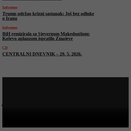
Izdvojeno
Trump održao krizni sastanak: Još bez odluke
o Iranu
Izdvojeno
BiH remizirala sa Sjevernom Makedonijom:
Koševo aplauzom ispratilo Zmajeve
CD
CENTRALNI DNEVNIK – 29. 5. 2026.
Najnovije na Face TV
CD
CENTRALNI DNEVNIK – 29. 5. 2026.