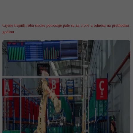
Cijene trajnih roba široke potrošnje pale su za 3,5% u odnosu na prethodnu
godinu.