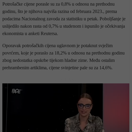
Potrošačke cijene porasle su za 0,8% u odnosu na prethodnu
godinu, što je njihova najviša razina od februara 2023., prema
podacima Nacionalnog zavoda za statistiku u petak. Poboljšanje je
uslijedilo nakon rasta od 0,7% u studenom i ispunilo je očekivanja
ekonomista u anketi Reutersa.
Oporavak potrošačkih cijena uglavnom je potaknut svježim
povrćem, koje je poraslo za 18,2% u odnosu na prethodnu godinu
zbog nedostatka opskrbe tijekom hladne zime. Među ostalim
prehrambenim artiklima, cijene svinjetine pale su za 14,6%.
- OGLAS -