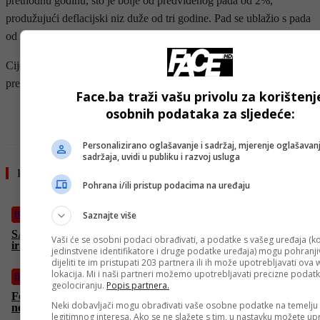
prethodnu godinu, što je bolje od predviđenog pada od 2%,
produžujući deflacijski niz duže od tri godine. Pad se ublažio s pada
od 2,2% u novembru, dijelom zbog viših cijena obojenih metala.
Cijene trajnih roba široke potrošnje pale su za 3,5% u odnosu na
prethodnu godinu.
Face.ba traži vašu privolu za korištenj
osobnih podataka za sljedeće:
- OGLAS -
Personalizirano oglašavanje i sadržaj, mjerenje oglašavanj
sadržaja, uvidi u publiku i razvoj usluga
Pročitajte još
Pohrana i/ili pristup podacima na uređaju
Saznajte više
Biznis
SAD optužuju švicarske firme za pomaganje u finansiranju
Vaši će se osobni podaci obrađivati, a podatke s vašeg uređaja (ko
iranske naftne trgovine
jedinstvene identifikatore i druge podatke uređaja) mogu pohranjiv
dijeliti te im pristupati 203 partnera ili ih može upotrebljavati ova
lokacija. Mi i naši partneri možemo upotrebljavati precizne podat
Biznis
geolociranju.
Popis partnera.
Federali zavod za zapošljavanje: Nastavljen blagi pad
Neki dobavljači mogu obrađivati vaše osobne podatke na temelju
nezaposlenosti u FBiH
legitimnog interesa. Ako se ne slažete s tim, u nastavku možete upr