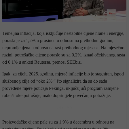
Temeljna inflacija, koja isključuje nestabilne cijene hrane i energije,
porasla je za 1,2% u prosincu u odnosu na prethodnu godinu,
nepromijenjena u odnosu na rast prethodnog mjeseca. Na mjesečnoj
razini, potrošačke cijene porasle su za 0,2%, iznad očekivanog rasta
od 0,1% u anketi Reutersa, prenosi SEEbiz.
Ipak, za cijelu 2025. godinu, mjerač inflacije bio je stagniran, ispod
službenog cilja od “oko 2%,” što signalizira da su do sada
provedene mjere poticaja Pekinga, uključujući program zamjene
robe široke potrošnje, malo doprinijele povećanju potražnje.
- OGLAS -
Proizvođačke cijene pale su za 1,9% u decembru u odnosu na