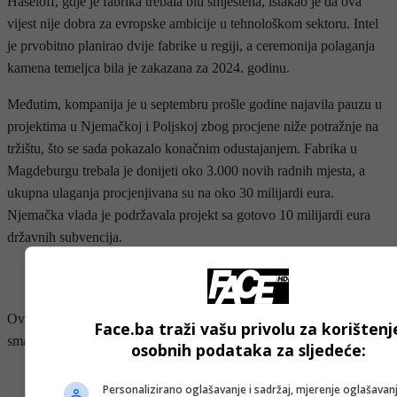
Haseloff, gdje je fabrika trebala biti smještena, istakao je da ova
vijest nije dobra za evropske ambicije u tehnološkom sektoru. Intel
je prvobitno planirao dvije fabrike u regiji, a ceremonija polaganja
kamena temeljca bila je zakazana za 2024. godinu.
Međutim, kompanija je u septembru prošle godine najavila pauzu u
projektima u Njemačkoj i Poljskoj zbog procjene niže potražnje na
tržištu, što se sada pokazalo konačnim odustajanjem. Fabrika u
Magdeburgu trebala je donijeti oko 3.000 novih radnih mjesta, a
ukupna ulaganja procjenjivana su na oko 30 milijardi eura.
Njemačka vlada je podržavala projekt sa gotovo 10 milijardi eura
državnih subvencija.
- OGLAS -
Ova odluka predstavlja veliki izazov za evropske nastojanja da
Face.ba traži vašu privolu za korištenj
smanje zavisnost od uvoza i razviju vlastitu tehnološku nezavisnost.
osobnih podataka za sljedeće:
- OGLAS -
Personalizirano oglašavanje i sadržaj, mjerenje oglašavanj