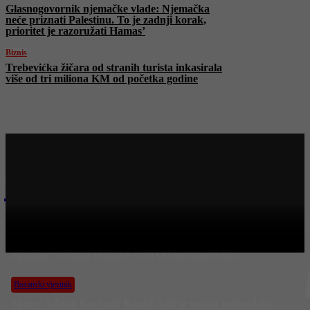
Glasnogovornik njemačke vlade: Njemačka
neće priznati Palestinu. To je zadnji korak,
prioritet je razoružati Hamas’
Biznis
Trebevićka žičara od stranih turista inkasirala
više od tri miliona KM od početka godine
Najnovije na Face TV
BiH
Ljepote Krajine kroz objektiv FACE-a: Gledajte „FACE
Specijal“ večeras i sutra – UŽIVO sa obala Une!
Bosanski vjestnik
Skiper Adnan Kurtagić Rapid, koji je spasio holivudske