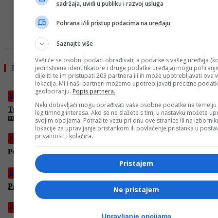
sadržaja, uvidi u publiku i razvoj usluga
Pohrana i/ili pristup podacima na uređaju
TAG #
INTEL
Saznajte više
Vaši će se osobni podaci obrađivati, a podatke s vašeg uređaja (ko
jedinstvene identifikatore i druge podatke uređaja) mogu pohranjiv
Pročitajte još
dijeliti te im pristupati 203 partnera ili ih može upotrebljavati ova
lokacija. Mi i naši partneri možemo upotrebljavati precizne podat
geolociranju.
Popis partnera.
Biznis
Neki dobavljači mogu obrađivati vaše osobne podatke na temelju
Trebevićka žičara od stranih turista inkasirala više od tri
legitimnog interesa. Ako se ne slažete s tim, u nastavku možete upr
miliona KM od početka godine
svojim opcijama. Potražite vezu pri dnu ove stranice ili na izborni
lokacije za upravljanje pristankom ili povlačenje pristanka u post
privatnosti i kolačića.
Biznis
Podignuta tužba protiv Lidla u Njemačkoj
Pristajem
Biznis
Prosječna neto plata u FBiH viša od 1500 KM
Ne pristajem
Biznis
Upravljanje opcijama