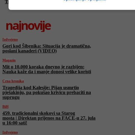
Troškovi života u BiH sve veći, najviše poskupjela hrana
najnovije
Izdvojeno
Gori kod Šibenika: Situacija je dramatična,
poslani kanaderi (VIDEO)
Magazin
Mit o 10.000 koraka dnevno je razbijen:
Nauka kaže da i manje donosi velike koristi
Crna hronika
Tragedija kod Kalesije: Pijan usmrtio
pješakinju, pa pokušao krivicu prebaciti na
suprugu
BiH
459. tradicionalni skokovi sa Starog
mosta | Direktan prijenos na FACE-u 27. jula
u 16:00 sati!
Izdvojeno