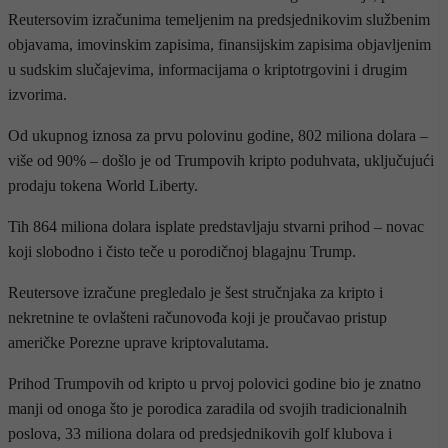
Reutersovim izračunima temeljenim na predsjednikovim službenim
objavama, imovinskim zapisima, finansijskim zapisima objavljenim
u sudskim slučajevima, informacijama o kriptotrgovini i drugim
izvorima.
Od ukupnog iznosa za prvu polovinu godine, 802 miliona dolara –
više od 90% – došlo je od Trumpovih kripto poduhvata, uključujući
prodaju tokena World Liberty.
Tih 864 miliona dolara isplate predstavljaju stvarni prihod – novac
koji slobodno i čisto teče u porodičnoj blagajnu Trump.
Reutersove izračune pregledalo je šest stručnjaka za kripto i
nekretnine te ovlašteni računovođa koji je proučavao pristup
američke Porezne uprave kriptovalutama.
Prihod Trumpovih od kripto u prvoj polovici godine bio je znatno
manji od onoga što je porodica zaradila od svojih tradicionalnih
poslova, 33 miliona dolara od predsjednikovih golf klubova i