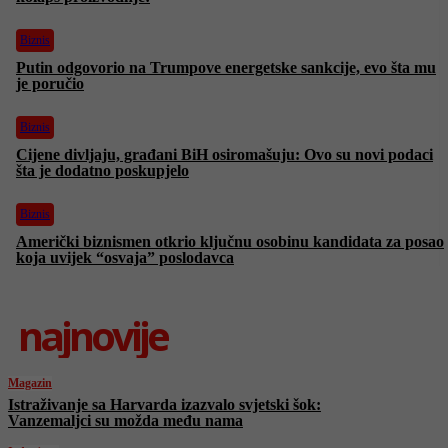
Biznis
Putin odgovorio na Trumpove energetske sankcije, evo šta mu
je poručio
Biznis
Cijene divljaju, građani BiH osiromašuju: Ovo su novi podaci
šta je dodatno poskupjelo
Biznis
Američki biznismen otkrio ključnu osobinu kandidata za posao
koja uvijek “osvaja” poslodavca
najnovije
Magazin
Istraživanje sa Harvarda izazvalo svjetski šok:
Vanzemaljci su možda među nama