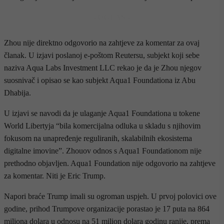
- OGLAS -
Zhou nije direktno odgovorio na zahtjeve za komentar za ovaj
članak. U izjavi poslanoj e-poštom Reutersu, subjekt koji sebe
naziva Aqua Labs Investment LLC rekao je da je Zhou njegov
suosnivač i opisao se kao subjekt Aqua1 Foundationa iz Abu
Dhabija.
U izjavi se navodi da je ulaganje Aqua1 Foundationa u tokene
World Libertyja “bila komercijalna odluka u skladu s njihovim
fokusom na unapređenje reguliranih, skalabilnih ekosistema
digitalne imovine”. Zhouov odnos s Aqua1 Foundationom nije
prethodno objavljen. Aqua1 Foundation nije odgovorio na zahtjeve
za komentar. Niti je Eric Trump.
Napori braće Trump imali su ogroman uspjeh. U prvoj polovici ove
godine, prihod Trumpove organizacije porastao je 17 puta na 864
miliona dolara u odnosu na 51 milion dolara godinu ranije, prema