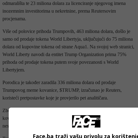
odmarališta te 23 miliona dolara za licenciranje njegovog imena
inozemnim investitorima u nekretnine, prema Reutersovim
procjenama.
Više od polovice prihoda Trumpovih, 463 miliona dolara, došlo je
samo od prodaje tokena World Libertyja, uključujući do 75 miliona
dolara od kupovine tokena od strane Aqua1. Na svojoj web stranici,
World Liberty navodi da entitet Trump Organization prima 75%
prihoda od prodaje tokena putem svoje povezanosti s World
Libertyjem.
Porodica je također zaradila 336 miliona dolara od prodaje
Trumpovog meme kovanice, $TRUMP, izračunao je Reuters,
koristeći pretpostavke koje je provjerilo pet analitičara.
Zbog nedostatka transparentnosti u poslovanju s Trumpovim meme
kovanicama, procjene prihoda od kovanica nose veći stepen
nesigurnosti od onih za prodaju WLFI tokena.
Face.ba traži vašu privolu za korištenj