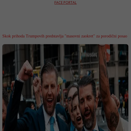
FACE PORTAL
Skok prihoda Trumpovih predstavlja "masovni zaokret" za porodični posao