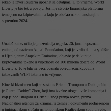
rekao je izvor Reutersa upoznat sa detaljima. U to vrijeme, World
Liberty je bio tek u povoju. Još nije stvorio finansijsku platformu
temeljenu na kriptovalutama koju je obećao nakon lansiranja u
septembru 2024.
- OGLAS -
Unatoč tome, očito je prezentacija uspjela. 26. juna, nepoznati
entitet pod nazivom Aqua1 Foundation, koji je tvrdio da ima sjedište
u Ujedinjenim Arapskim Emiratima, objavio je da kupuje
kriptovalutne tokene u vrijednosti od 100 miliona dolara od World
Libertyja. To je bila najveća poznata pojedinačna kupovina
takozvanih WLFI tokena u to vrijeme.
Kineski biznismen koji se sastao s Ericom Trumpom u Dubaiju bio
je Guren “Bobby” Zhou, koji ima izvršne uloge u više kompanija i
koji je pod istragom u Britaniji zbog pranja novca, prema
Nacionalnoj agenciji za kriminal te zemlje i dokumentu podnesenom
u imigracijskom slučaju na londonskom Kraljevskom sudu pravde.