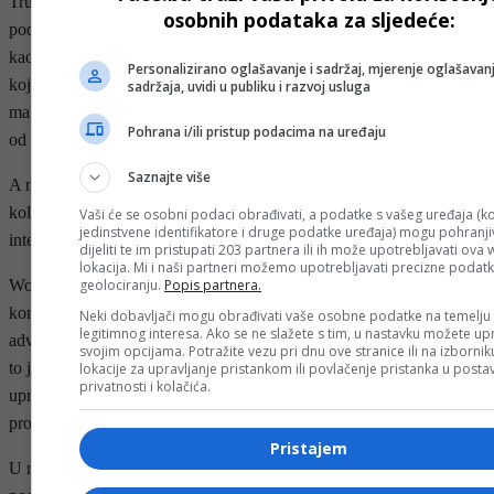
Trumpovi kuju bogatstvo gotovine od digitalne imovine koju zasad
osobnih podataka za sljedeće:
podržava tek nešto više od Trumpovog imena. World Liberty tokeni,
kao i većina kripto proizvoda, registrirani su na digitalnim knjigama
Personalizirano oglašavanje i sadržaj, mjerenje oglašavanj
koje se nazivaju blockchaini. Ali WLFI tokeni nude vlasnicima
sadržaja, uvidi u publiku i razvoj usluga
malo više od ograničenog utjecaja na planove kompanije, za razliku
Pohrana i/ili pristup podacima na uređaju
od upravljačkih tokena za slične projekte.
Saznajte više
A meme kovanice poput $TRUMP kovanice su u biti
kolekcionarski predmeti čija vrijednost odražava popularnost
Vaši će se osobni podaci obrađivati, a podatke s vašeg uređaja (ko
jedinstvene identifikatore i druge podatke uređaja) mogu pohranjiv
internetske šale, mema ili ličnosti povezane s njima.
dijeliti te im pristupati 203 partnera ili ih može upotrebljavati ova
lokacija. Mi i naši partneri možemo upotrebljavati precizne podat
World Liberty Financial nije izravno odgovorio na zahtjeve za
geolociranju.
Popis partnera.
komentar za ovaj članak. U pismu Reutersu, Timothy Parlatore,
Neki dobavljači mogu obrađivati vaše osobne podatke na temelju
legitimnog interesa. Ako se ne slažete s tim, u nastavku možete upr
advokat kompanije, rekao je: “WLFI tokeni nisu vrijednosni papiri;
svojim opcijama. Potražite vezu pri dnu ove stranice ili na izborni
to je digitalna imovina sa stvarnom korisnošću, uključujući prava
lokacije za upravljanje pristankom ili povlačenje pristanka u post
privatnosti i kolačića.
upravljanja koja koriste vlasnicima kako platforma raste. Navodna
procjena i analiza prihoda WLFI-ja je netačna i obmanjujuća”.
Pristajem
U naknadnoj e-poruci, Parlatore je odbio dati daljnje detalje o