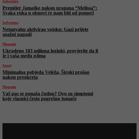
Izdvojeno
Premijer Jamajke nakon uragana “Melissa”:
Svaka ruka u obnovi će nam biti od pomoći
Izdvojeno
Netanyahu aktivirao vojsku: Gazi prijete
snažni napadi
Magazin
Ukradeno 183 miliona lozinki, provjerite da li
je i vaša među njima
Sport
Minimalna pobjeda Veleža, Široki prošao
nakon preokreta
Magazin
Vaš pas se ponaša čudno? Ovo su simptomi
koje vlasnici često pogrešno tumače