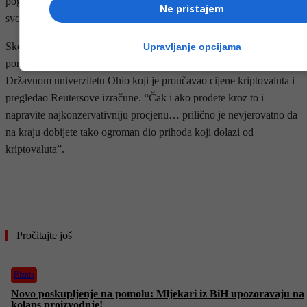
pogodnostima za vlasnike tokena upravljanja World Libertyja ili
Ne pristajem
svoju kritiku Reutersove analize.
Skok prihoda Trumpovih predstavlja “masovni zaokret” za
Upravljanje opcijama
porodični posao, rekao je Carter Davis, docent financija na
Državnom univerzitetu Ohio koji je proučavao cijene kriptovaluta i
pregledao Reutersove izračune. “Čak i ako prođete kroz to i
napravite najkonzervativniju procjenu… prilično je nevjerovatno da
na kraju dobijete tako ogroman dio prihoda koji dolazi od
kriptovaluta”.
- OGLAS -
Pročitajte još
Biznis
Novo poskupljenje na pomolu: Mljekari iz BiH upozoravaju na
kolaps proizvodnje!