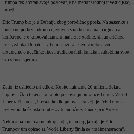
Trumpa reklamirali svoje poslovanje na međunarodnoj investicijskoj
turneji.
Eric Trump bio je u Dubaiju zbog porodičnog posla. Na sastanku s
kineskim poduzetnikom i njegovim saradnicima na marginama
konferencije o kriptovalutama u maju ove godine, sin američkog
predsjednika Donalda J. Trumpa iznio je svoje uobičajene
argumente o neučinkovitosti tradicionalnih banaka i sukobima svog
oca s finansijerima.
- OGLAS -
Zatim je uslijedio prijedlog. Kupite najmanje 20 miliona dolara
“upravljačkih tokena” u kripto poslovanju porodice Trump, World
Liberty Financial, i postanite dio pothvata za koji je Eric Trump
predvidio da će uskoro utjeloviti budućnost finansija u Americi.
Nekima na tom malom okupljanju, tehnologija koju je Eric
Trumpov tim opisao za World Liberty činila se “rudimentarnom”,