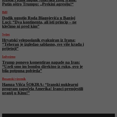
Putin oštro Trumpu: „Prekini agresiju!“
BiH
Dodik ugostio Roda Blagojevića u Banjoj
Luci: “Dva kontinenta, ali isti princip – ne
klečimo ni pred kim”
Svijet
Hrvatski veleposlanik evakuiran iz Irana:
“Teheran je izgledao sablasno, sve više krađa i
prijetnji”
Izdvojeno
Trump ponovo komentirao napade na Iran:
“Uzeli smo im bombu direktno iz ruku, ovo je
bila potpuna pobjeda”
Bosanski vjestnik
Hamza Višća ŠOKIRA: “Iranski nuklearni
program započela Amerika! Iranci premjestili
uranij u Kinu!”