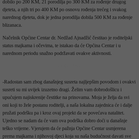
dobilo po 200 KM, 21 porodilja po 300 KM za rođenje drugog
djeteta, a njih tri po 400 KM po osnovu rođenja trećeg i svakog
narednog djeteta, dok je jedna porodilja dobila 500 KM za rođenje
blizanaca.
Načelnik Općine Centar dr. Nedžad Ajnadžić čestitao je roditeljski
status majkama i očevima, te istakao da će Općina Centar i u
narednom periodu snažno podržavati ovakve aktivnosti.
- OGLAS -
-Radostan sam zbog današnjeg susreta najljepšim povodom i ovakvi
susreti su mi uvijek izuzetno dragi. Želim vam dobrodošlicu i
upućujem najiskrenije čestitke na prinovama. Moja je želja da svi
oni koji to žele postanu roditelji, a naša lokalna zajednica će i dalje
pružati podršku pa i kroz ovaj projekt da se povećava natalitet.
Ujedno se nadam da će vam ova podrška dobro doći u današnje
teško vrijeme. Vjerujem da će pažnja Općine Centar usmjerena
prema majkama i njihovoj djeci koja su naša budućnost davati sve