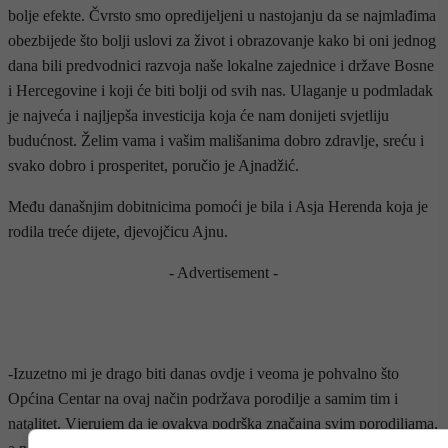
bolje efekte. Čvrsto smo opredijeljeni u nastojanju da se najmlađima
obezbijede što bolji uslovi za život i obrazovanje kako bi oni jednog
dana bili predvodnici razvoja naše lokalne zajednice i države Bosne
i Hercegovine i koji će biti bolji od svih nas. Ulaganje u podmladak
je najveća i najljepša investicija koja će nam donijeti svjetliju
budućnost. Želim vama i vašim mališanima dobro zdravlje, sreću i
svako dobro i prosperitet, poručio je Ajnadžić.
Među današnjim dobitnicima pomoći je bila i Asja Herenda koja je
rodila treće dijete, djevojčicu Ajnu.
- Advertisement -
-Izuzetno mi je drago biti danas ovdje i veoma je pohvalno što
Općina Centar na ovaj način podržava porodilje a samim tim i
natalitet. Vjerujem da je ovakva podrška značajna svim porodiljama,