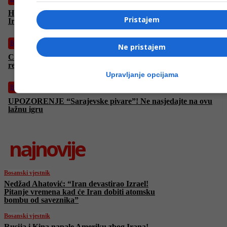
Hoće li cijene nafte rapidno porasti nakon izraelskog napada na
Pristajem
Iran? Oglasio se Katar
Biznis
Ne pristajem
Cijene goriva rastu, evo gdje je najjeftinije točiti kad je riječ o
regiji
Upravljanje opcijama
Biznis
UPOZORENJE “Sarajevske pivare”! Ne nasjedajte na ovu
lažnu igru
najnovije
Bosanski vjestnik
Nedžad Ahatović: “Iran devastirao Izrael!
Pitanje vremena kad će Iran dobiti atomsku
bombu od saveznika”
Bosanski vjestnik
Rusija i Kina napale Ameriku zbog Irana!