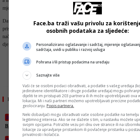
a naročito majkama koje nemaju primanja, a posebno u prvim
mjesecima nakon poroda, istakla je Herenda.
Današnjoj dodjeli pomoći porodiljama u ime Općine Centar
Face.ba traži vašu privolu za korištenj
prisustvovali su i savjetnik načelnika Osmo Babić, te pomoćnica
osobnih podataka za sljedeće:
načelnika za boračko-invalidsku, socijalnu zaštitu i društvene
djelatnosti Jasmina Fazlić.
Personalizirano oglašavanje i sadržaj, mjerenje oglašavanj
sadržaja, uvidi u publiku i razvoj usluga
- OGLAS -
Pohrana i/ili pristup podacima na uređaju
Saznajte više
Vaši će se osobni podaci obrađivati, a podatke s vašeg uređaja (ko
jedinstvene identifikatore i druge podatke uređaja) mogu pohranjiv
dijeliti te im pristupati 203 partnera ili ih može upotrebljavati ova
Pročitajte još
lokacija. Mi i naši partneri možemo upotrebljavati precizne podat
geolociranju.
Popis partnera.
Neki dobavljači mogu obrađivati vaše osobne podatke na temelju
Biznis
legitimnog interesa. Ako se ne slažete s tim, u nastavku možete upr
svojim opcijama. Potražite vezu pri dnu ove stranice ili na izborni
Bitcoin nastavlja rasti unatoč iransko-izraelskom sukobu
lokacije za upravljanje pristankom ili povlačenje pristanka u post
privatnosti i kolačića.
Biznis