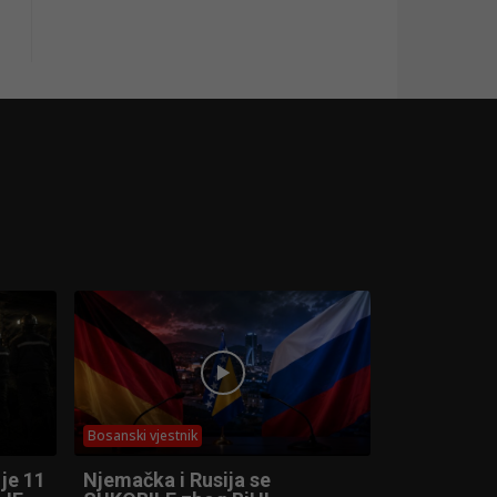
Bosanski vjestnik
je 11
Njemačka i Rusija se