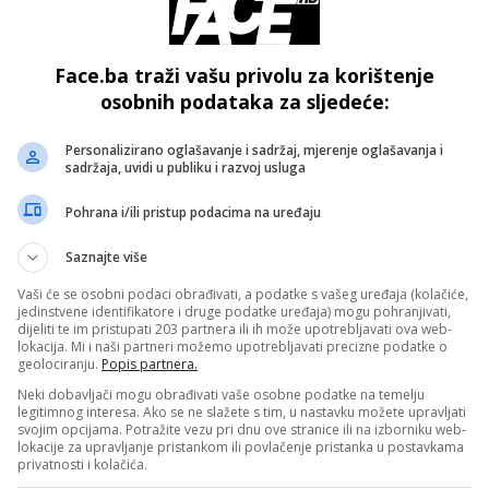
 tržište s manjim iznosima kako biste naučili bez preveliko
Face.ba traži vašu privolu za korištenje
osobnih podataka za sljedeće:
- OGLAS -
Personalizirano oglašavanje i sadržaj, mjerenje oglašavanja i
sadržaja, uvidi u publiku i razvoj usluga
gitalnu platformu koja ima dobre recenzije i transparentne
Pohrana i/ili pristup podacima na uređaju
ležnih finansijskih institucija.
Saznajte više
Vaši će se osobni podaci obrađivati, a podatke s vašeg uređaja (kolačiće,
jedinstvene identifikatore i druge podatke uređaja) mogu pohranjivati,
dijeliti te im pristupati 203 partnera ili ih može upotrebljavati ova web-
lokacija. Mi i naši partneri možemo upotrebljavati precizne podatke o
da paničite zbog kratkoročnih padova, fokusirajte se na
geolociranju.
Popis partnera.
ice na duže staze gotovo uvijek donose dobit.
Neki dobavljači mogu obrađivati vaše osobne podatke na temelju
legitimnog interesa. Ako se ne slažete s tim, u nastavku možete upravljati
svojim opcijama. Potražite vezu pri dnu ove stranice ili na izborniku web-
lokacije za upravljanje pristankom ili povlačenje pristanka u postavkama
privatnosti i kolačića.