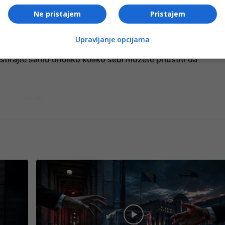
. Rasporedite ulaganja na više sektora i firmi kako biste
Ne pristajem
Pristajem
 je stabilnijeg portfelja.
Upravljanje opcijama
a povećate svoju imovinu, ali zahtijeva strpljenje, znanje 
estirajte samo onoliko koliko sebi možete priuštiti da
- OGLAS -