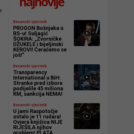
najnovije
e
Bosanski vjestnik
PROGON Bošnjaka u
RS-u! Suljagić
ŠOKIRA: „Zvorničke
DŽUKELE i bijeljinski
KEROVI! Ćeraćemo se
još!“
Bosanski vjestnik
Transparency
International u BiH:
Stranke pred izbore
podijelile 45 miliona
KM, sankcija NEMA!
Bosanski vjestnik
U jami Raspotočje
ostalo je 11 rudara!
Ovjera knjižica NIJE
RIJEŠILA njihov
problem! PLATA