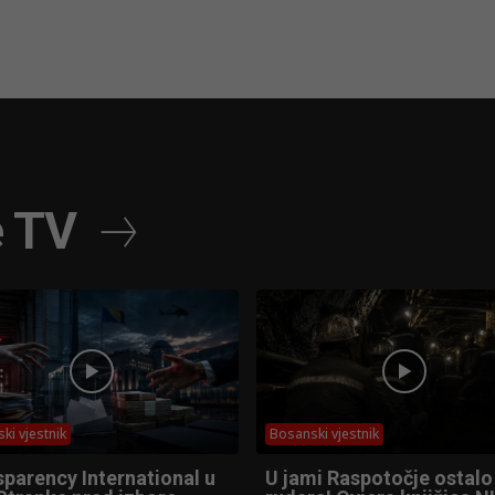
e TV
ki vjestnik
Bosanski vjestnik
parency International u
U jami Raspotočje ostalo 