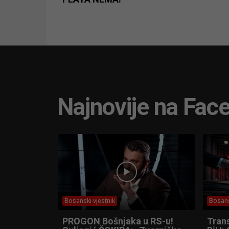
Najnovije na Fac
Bosanski vjestnik
Bosans
PROGON Bošnjaka u RS-u!
Trans