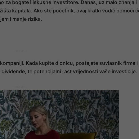
mo za bogate i iskusne investitore. Danas, uz malo znanja i
žišta kapitala. Ako ste početnik, ovaj kratki vodič pomoći ć
em i manje rizika.
- OGLAS -
 kompaniji. Kada kupite dionicu, postajete suvlasnik firme i
dividende, te potencijalni rast vrijednosti vaše investicije.
- OGLAS -