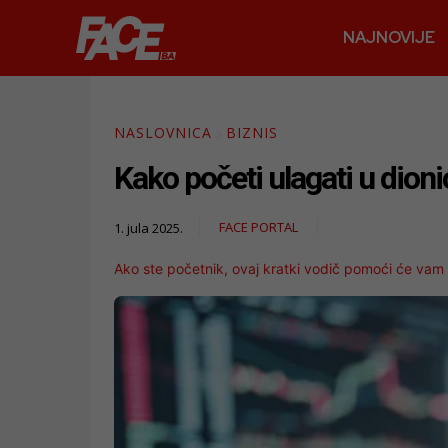
NAJNOVIJE
NASLOVNICA
BIZNIS
Kako početi ulagati u dioni
FACE PORTAL
1. jula 2025.
Ako ste početnik, ovaj kratki vodič pomoći će vam 