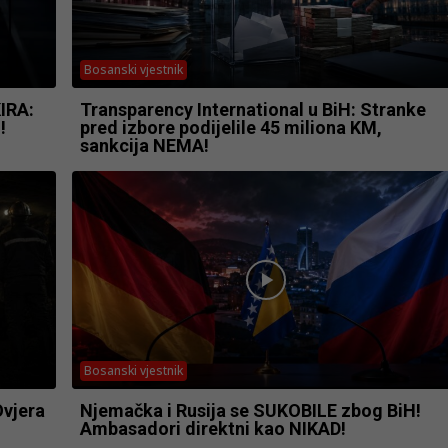
Bosanski vjestnik
IRA:
Transparency International u BiH: Stranke
!
pred izbore podijelile 45 miliona KM,
sankcija NEMA!
Bosanski vjestnik
Ovjera
Njemačka i Rusija se SUKOBILE zbog BiH!
Ambasadori direktni kao NIKAD!