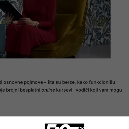
eti osnovne pojmove – šta su berze, kako funkcionišu
oje brojni besplatni
online
kursevi i vodiči koji vam mogu
ge
online
brokerske platforme omogućuju ulaganja već od