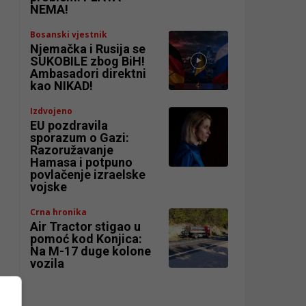
NEMA!
Bosanski vjestnik
Njemačka i Rusija se
SUKOBILE zbog BiH!
Ambasadori direktni
kao NIKAD!
Izdvojeno
EU pozdravila
sporazum o Gazi:
Razoružavanje
Hamasa i potpuno
povlačenje izraelske
vojske
Crna hronika
Air Tractor stigao u
pomoć kod Konjica:
Na M-17 duge kolone
vozila