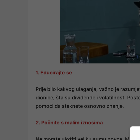
1. Educirajte se
Prije bilo kakvog ulaganja, važno je razumj
dionice, šta su dividende i volatilnost. Post
pomoći da steknete osnovno znanje.
2. Počnite s malim iznosima
Ne morate uložiti veliku sumu novca. Mno