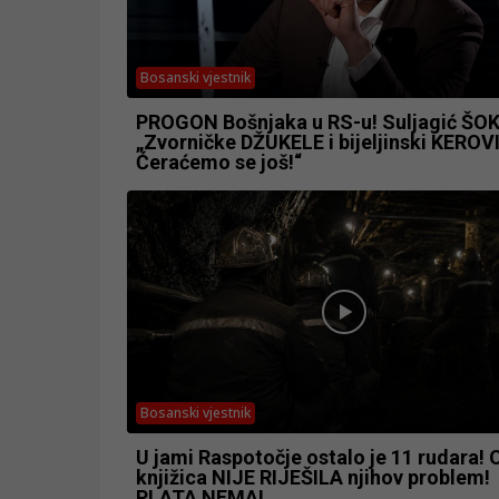
Bosanski vjestnik
PROGON Bošnjaka u RS-u! Suljagić ŠOK
„Zvorničke DŽUKELE i bijeljinski KEROVI
Ćeraćemo se još!“
Bosanski vjestnik
U jami Raspotočje ostalo je 11 rudara! 
knjižica NIJE RIJEŠILA njihov problem!
PLATA NEMA!