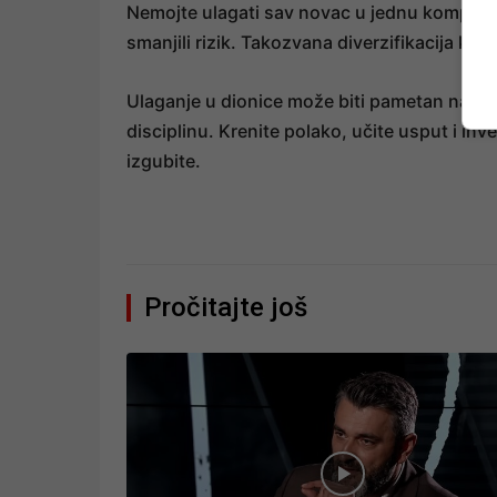
Nemojte ulagati sav novac u jednu kompaniju
smanjili rizik. Takozvana diverzifikacija ključ
Ulaganje u dionice može biti pametan način d
disciplinu. Krenite polako, učite usput i inv
izgubite.
Pročitajte još