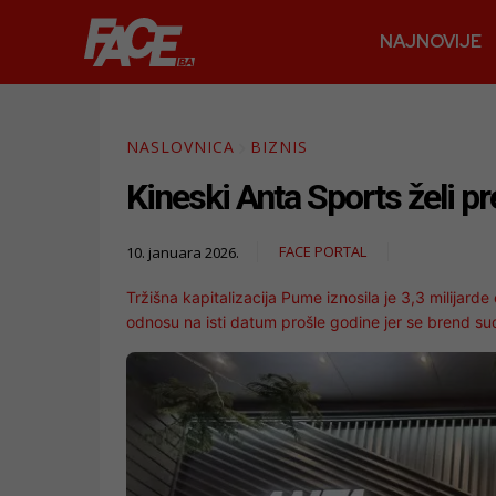
NAJNOVIJE
NASLOVNICA
BIZNIS
Kineski Anta Sports želi p
FACE PORTAL
10. januara 2026.
Tržišna kapitalizacija Pume iznosila je 3,3 milijarde
odnosu na isti datum prošle godine jer se brend s