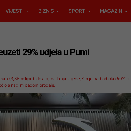
VIJESTI
BIZNIS
SPORT
MAGAZIN
reuzeti 29% udjela u Pumi
 eura (3,85 milijardi dolara) na kraju srijede, što je pad od oko 50% u
uočio s naglim padom prodaje.