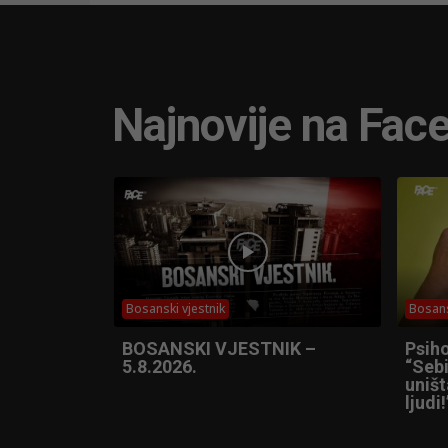
Najnovije na Fac
Bosanski vjestnik
Bosans
BOSANSKI VJESTNIK –
Psih
5.8.2026.
“Sebi
uniš
ljudi!