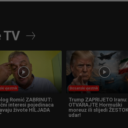
e TV
ki vjestnik
Bosanski vjestnik
olog Romić ZABRINUT:
Trump ZAPRIJETO Iranu:
čni interesi pojedinaca
OTVARAJTE Hormuški
tavaju živote HILJADA
moreuz ili slijedi ŽESTOK
”
udar!