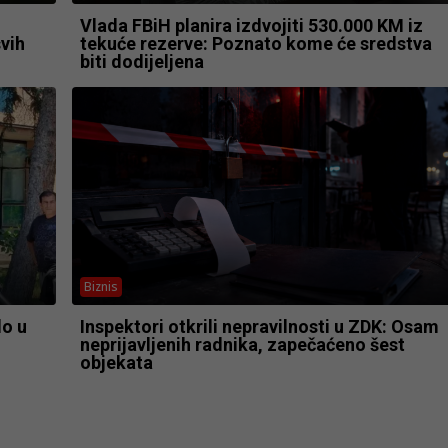
Vlada FBiH planira izdvojiti 530.000 KM iz
vih
tekuće rezerve: Poznato kome će sredstva
biti dodijeljena
Biznis
lo u
Inspektori otkrili nepravilnosti u ZDK: Osam
neprijavljenih radnika, zapečaćeno šest
objekata