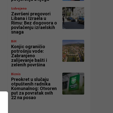
Izdvojeno
Završeni pregovori
Libana i Izraela u
Rimu: Bez dogovora o
povlačenju izraelskih
snaga
BiH
Konjic ograničio
potrošnju vode:
Zabranjeno
zalijevanje bašti i
zelenih površina
Biznis
Preokret u slučaju
otpuštenih radnika
Komunalnog: Otvoren
put za povratak svih
22 na posao
o