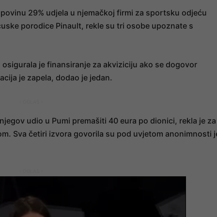
povinu 29% udjela u njemačkoj firmi za sportsku odjeću
uske porodice Pinault, rekle su tri osobe upoznate s
 osigurala je finansiranje za akviziciju ako se dogovor
acija je zapela, dodao je jedan.
- OGLAS -
jegov udio u Pumi premašiti 40 eura po dionici, rekla je za
m. Sva četiri izvora govorila su pod uvjetom anonimnosti j
- OGLAS -