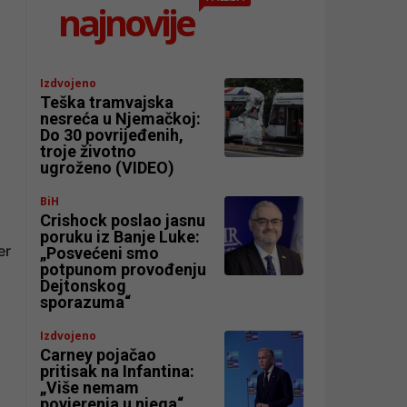
najnovije
Izdvojeno
Teška tramvajska
nesreća u Njemačkoj:
Do 30 povrijeđenih,
troje životno
ugroženo (VIDEO)
BiH
Crishock poslao jasnu
poruku iz Banje Luke:
er
„Posvećeni smo
potpunom provođenju
Dejtonskog
sporazuma“
Izdvojeno
Carney pojačao
pritisak na Infantina:
„Više nemam
povjerenja u njega“