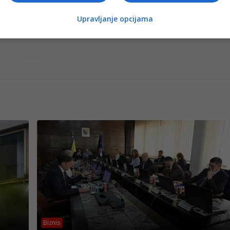
sku kuću Christie's i holivudsku agenciju za talente CAA, bi
nagomilao dok je Pinault pokušavao diverzificirati poslovan
Upravljanje opcijama
be.
- OGLAS -
Biznis