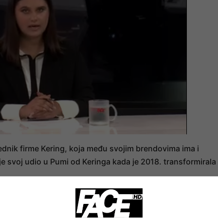
ednik firme Kering, koja među svojim brendovima ima i
e svoj udio u Pumi od Keringa kada je 2018. transformirala
nije odmah odgovorio na zahtjev za komentar. Tržišna
eura (3,85 milijardi dolara) na kraju srijede, što je pad od ok