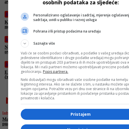
osobnih podataka za sljedeće:
avion, najmanje 60 mrtvih
BiH
Personalizirano oglašavanje i sadržaj, mjerenje oglašavanj
sadržaja, uvidi u publiku i razvoj usluga
Kineski državljanin (32) preminuo u mostarskoj bolnici nakon
nesreće na gradilištu kod Stoca
Pohrana i/ili pristup podacima na uređaju
Izdvojeno
Saznajte više
Njemačka povećava uvoz kazahstanske nafte da bi smanjila
ovisnost o Rusiji
Vaši će se osobni podaci obrađivati, a podatke s vašeg uređaja (ko
jedinstvene identifikatore i druge podatke uređaja) mogu pohranjiv
dijeliti te im pristupati 203 partnera ili ih može upotrebljavati ova
Izdvojeno
lokacija. Mi i naši partneri možemo upotrebljavati precizne podat
geolociranju.
Popis partnera.
Erdogan osudio izraelske nehumane napade na Gazu: Ljudi
čekaju na komad hljeba dok ih brutalno napadaju
Neki dobavljači mogu obrađivati vaše osobne podatke na temelju
legitimnog interesa. Ako se ne slažete s tim, u nastavku možete upr
svojim opcijama. Potražite vezu pri dnu ove stranice ili na izborni
lokacije za upravljanje pristankom ili povlačenje pristanka u post
najnovije
privatnosti i kolačića.
Izdvojeno
Pristajem
Masakr u redu za hranu u Gazi: Izraelci
pucali, pa pozvali avion, najmanje 60 mrtvih