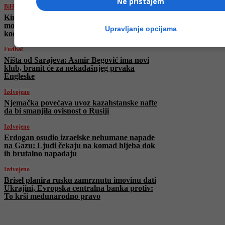
Ne pristajem
BiH
Kineski državljanin (32) preminuo u
mostarskoj bolnici nakon nesreće na gradilištu
Upravljanje opcijama
kod Stoca
Fudbal
Ništa od Sarajeva: Asmir Begović ima novi
klub, branit će za nekadašnjeg prvaka
Engleske
Izdvojeno
Njemačka povećava uvoz kazahstanske nafte
da bi smanjila ovisnost o Rusiji
Izdvojeno
Erdogan osudio izraelske nehumane napade
na Gazu: Ljudi čekaju na komad hljeba dok
ih brutalno napadaju
Izdvojeno
Brisel planira rusku zamrznutu imovinu dati
Ukrajini, Evropska centralna banka protiv:
To krši međunarodno pravo