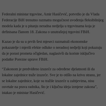
Federalni ministar trgovine, Amir Hasičević, potvrdio je da Vlada
Federacije BiH trenutno razmatra mogućnost uvođenja fleksibilnijeg
modela kada je u pitanju neradna nedjelja u trgovinama koja je
definisana članom 18. Zakona o unutrašnjoj trgovini FBiH.
Kazao je da su u prvih šest mjeseci razmatrali ekonomske
pokazatelje i mjerili efekte odluke o neradnoj nedjelji koji pokazuju
da je porast prometa očigledan, naglasivši da koriste isključivo
podatke Porezne uprave FBiH.
“Zakonom je predviđeno izuzeće za određene djelatnosti ili da
lokalne zajednice traže izuzeće. Sve je to otišlo na krivu stranu, jer
se lokalne zajednice, koje su tražile izuzeće u zahtjevima, nisu
osvrtale na prava radnika, što je i ključna ideja izmjene zakona”,
istakao je ministar Hasičević.
- OGLAS -