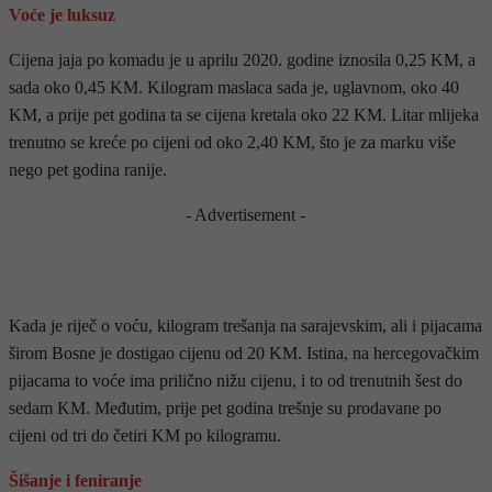
Voće je luksuz
Cijena jaja po komadu je u aprilu 2020. godine iznosila 0,25 KM, a
sada oko 0,45 KM. Kilogram maslaca sada je, uglavnom, oko 40
KM, a prije pet godina ta se cijena kretala oko 22 KM. Litar mlijeka
trenutno se kreće po cijeni od oko 2,40 KM, što je za marku više
nego pet godina ranije.
- Advertisement -
Kada je riječ o voću, kilogram trešanja na sarajevskim, ali i pijacama
širom Bosne je dostigao cijenu od 20 KM. Istina, na hercegovačkim
pijacama to voće ima prilično nižu cijenu, i to od trenutnih šest do
sedam KM. Međutim, prije pet godina trešnje su prodavane po
cijeni od tri do četiri KM po kilogramu.
Šišanje i feniranje