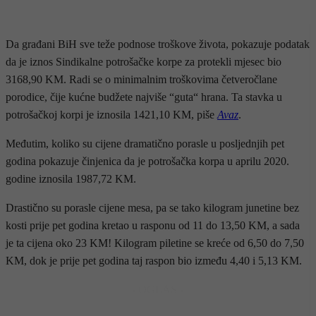
Da građani BiH sve teže podnose troškove života, pokazuje podatak
da je iznos Sindikalne potrošačke korpe za protekli mjesec bio
3168,90 KM. Radi se o minimalnim troškovima četveročlane
porodice, čije kućne budžete najviše “guta“ hrana. Ta stavka u
potrošačkoj korpi je iznosila 1421,10 KM, piše
Avaz
.
Međutim, koliko su cijene dramatično porasle u posljednjih pet
godina pokazuje činjenica da je potrošačka korpa u aprilu 2020.
godine iznosila 1987,72 KM.
Drastično su porasle cijene mesa, pa se tako kilogram junetine bez
kosti prije pet godina kretao u rasponu od 11 do 13,50 KM, a sada
je ta cijena oko 23 KM! Kilogram piletine se kreće od 6,50 do 7,50
KM, dok je prije pet godina taj raspon bio između 4,40 i 5,13 KM.
- OGLAS -