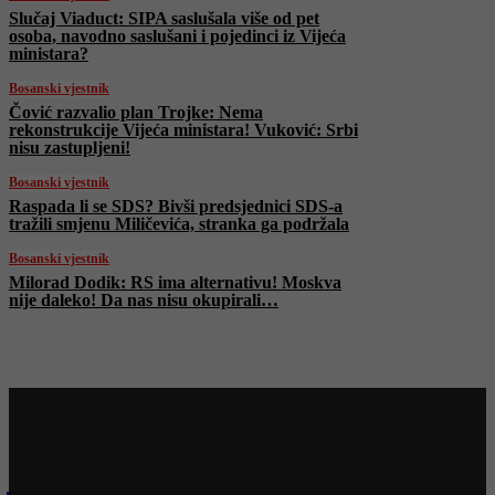
Slučaj Viaduct: SIPA saslušala više od pet
osoba, navodno saslušani i pojedinci iz Vijeća
ministara?
Bosanski vjestnik
Čović razvalio plan Trojke: Nema
rekonstrukcije Vijeća ministara! Vuković: Srbi
nisu zastupljeni!
Bosanski vjestnik
Raspada li se SDS? Bivši predsjednici SDS-a
tražili smjenu Miličevića, stranka ga podržala
Bosanski vjestnik
Milorad Dodik: RS ima alternativu! Moskva
nije daleko! Da nas nisu okupirali…
Najnovije na Face TV