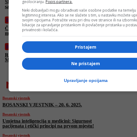
Slučaj Viaduct: SIPA saslušala više od pet osoba, navodno
geolociranju.
Popis partnera.
saslušani i pojedinci iz Vijeća ministara?
Neki dobavljači mogu obrađivati vaše osobne podatke na temelju
legitimnog interesa. Ako se ne slažete s tim, u nastavku možete upr
svojim opcijama. Potražite vezu pri dnu ove stranice ili na izborni
Bosanski vjestnik
lokacije za upravljanje pristankom ili povlačenje pristanka u post
Čović razvalio plan Trojke: Nema rekonstrukcije Vijeća
privatnosti i kolačića.
ministara! Vuković: Srbi nisu zastupljeni!
Pristajem
Bosanski vjestnik
Raspada li se SDS? Bivši predsjednici SDS-a tražili smjenu
Miličevića, stranka ga podržala
Ne pristajem
najnovije
Upravljanje opcijama
Bosanski vjestnik
BOSANSKI VJESTNIK – 20. 6. 2025.
Bosanski vjestnik
Umjetna inteligencija u medicini: Sigurnost
pacijenata i etički principi na prvom mjestu!
Bosanski vjestnik