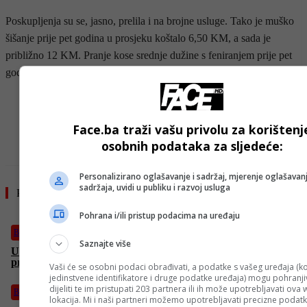
Poskupljenja su se, jasno, prelila i na brojne usluge. Tako je muško
šišanje prije pet godina u prosjeku koštalo 6,50 KM, a sada je
približno 12 KM. Pranje kose srednje dužine s feniranjem prije pet
godina je koštalo 10 KM, a sada od 12,50 do 20 KM.
- OGLAS -
Face.ba traži vašu privolu za korištenj
osobnih podataka za sljedeće:
Personalizirano oglašavanje i sadržaj, mjerenje oglašavanj
sadržaja, uvidi u publiku i razvoj usluga
Pročitajte još
Pohrana i/ili pristup podacima na uređaju
Bosanski vjestnik
Saznajte više
Umjetna inteligencija u medicini: Sigurnost pacijenata i etički
principi na prvom mjestu!
Vaši će se osobni podaci obrađivati, a podatke s vašeg uređaja (ko
jedinstvene identifikatore i druge podatke uređaja) mogu pohranjiv
dijeliti te im pristupati 203 partnera ili ih može upotrebljavati ova
Bosanski vjestnik
lokacija. Mi i naši partneri možemo upotrebljavati precizne podat