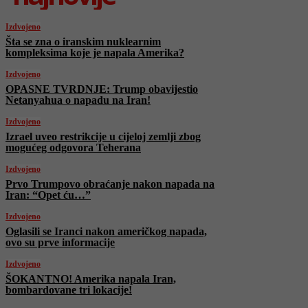
Izdvojeno
Šta se zna o iranskim nuklearnim
kompleksima koje je napala Amerika?
Izdvojeno
OPASNE TVRDNJE: Trump obavijestio
Netanyahua o napadu na Iran!
Izdvojeno
Izrael uveo restrikcije u cijeloj zemlji zbog
mogućeg odgovora Teherana
Izdvojeno
Prvo Trumpovo obraćanje nakon napada na
Iran: “Opet ću…”
Izdvojeno
Oglasili se Iranci nakon američkog napada,
ovo su prve informacije
Izdvojeno
ŠOKANTNO! Amerika napala Iran,
bombardovane tri lokacije!