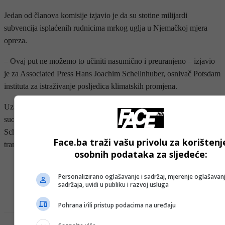
Jedan od članova komisije izjavio je da su stotine milijardi
subvencija isplaćenih rudnicima mrkog uglja u Njemačkoj mjera
opreza.
– Ovaj put ne možemo to učiniti nasumično i preuranjeno – izjavio
je za Associated Press Hans Joachim Schellnhuber, osnivač Potsdam
instituta za istraživanje posljedica klimatskih promjena.
Uz oko 420 rudarskih regija mrkog uglja širom svijeta koji se
suočavaju s istom prijetnjom zatvaranja u narednim godinama,
Schellnhuber je izjavio da bi Njemačka mogla postati pionir u
Face.ba traži vašu privolu za korištenj
tranziciji s fosilnih goriva.
osobnih podataka za sljedeće:
- OGLAS -
Personalizirano oglašavanje i sadržaj, mjerenje oglašavanj
sadržaja, uvidi u publiku i razvoj usluga
Pohrana i/ili pristup podacima na uređaju