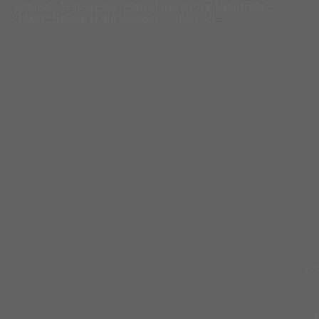
Sastanak Arapske lige: “Izrael nas gura u katastrofu!”
Fidan: “Balkan je dio islamske civilizacije!”
HA