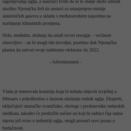
sagorijevanja uglja, a naučnici tvrde da se to stanje može održati
ukoliko Njemačka želi da nastavi sa smanjenjem emisije
stakleničkih gasova u skladu s međunarodnim naporima na
suzbijanju klimatskih promjena.
Neki, međutim, strahuju da ostali izvori energije – većinom
obnovljive – ne bi mogli biti dovoljni, posebno dok Njemačka
planira da zatvori svoje nuklearne elektrane do 2022.
- Advertisement -
Vlada je imenovala komisiju koja bi trebala objaviti izvještaj u
februaru s prijedlozima o faznom ukidanju rudnik uglja. Eksperti,
uključujući stranačke zvaničnike, ekologe i predstavnike rudarskih
sindikata, također će predložiti načine na koji bi radnici čija radna
mjesta još ovise o industriji uglja, mogli pronaći novi posao u
budućnosti.