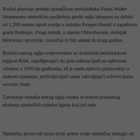
Rudari planiraju predati njemačkom predsjedniku Frank-Walter
Steinmeieru simboličnu posljednju grudu uglja iskopanu na dubini
od 1.200 metara ispod zemlje u rudniku Prosper-Haniel u zapadnom
gradu Bottropu. Drugi rudnik, u mjestu Obbenbueren, stotinjak
kilometara sjevernije, zvanično će biti ukinut do kraja godine.
Rudnici mrkog uglja svojevremeno su dominirali industrijskom
regijom Ruhr, zapošljavajući do pola miliona ljudi na njihovom
vrhuncu u 1950-im godinama, ali je otada njihova proizvodnja u
stalnom opadanju, preživljavajući samo zahvaljujući subvencijama
savezne vlade.
Zatvaranje rudnika mrkog uglja smatra se testom planiranog
ukidanja njemačkih rudnika lignita koji još rade.
- OGLAS -
Njemačka proizvodi skoro dvije petine svoje električne energije od