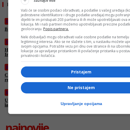
Saznajte više
Pročitajte još
Vaši će se osobni podaci obrađivati, a podatke s vašeg uređaja (ko
jedinstvene identifikatore i druge podatke uređaja) mogu pohranjiv
dijeliti te im pristupati 203 partnera ili ih može upotrebljavati ova
Biznis
lokacija. Mi i naši partneri možemo upotrebljavati precizne podat
geolociranju.
Popis partnera.
Bitcoin nastavlja rasti unatoč iransko-izraelskom sukobu
Neki dobavljači mogu obrađivati vaše osobne podatke na temelju
legitimnog interesa. Ako se ne slažete s tim, u nastavku možete upr
Biznis
svojim opcijama. Potražite vezu pri dnu ove stranice ili na izborni
Hoće li cijene nafte rapidno porasti nakon izraelskog napada na
lokacije za upravljanje pristankom ili povlačenje pristanka u post
Iran? Oglasio se Katar
privatnosti i kolačića.
Biznis
Pristajem
Cijene goriva rastu, evo gdje je najjeftinije točiti kad je riječ o
regiji
Ne pristajem
Biznis
UPOZORENJE “Sarajevske pivare”! Ne nasjedajte na ovu
Upravljanje opcijama
lažnu igru
najnovije