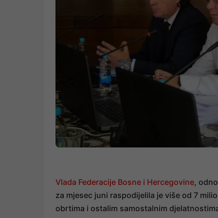
Vlada Federacije Bosne i Hercegovine
, odno
za mjesec juni raspodijelila je više od 7 m
obrtima i ostalim samostalnim djelatnostima 