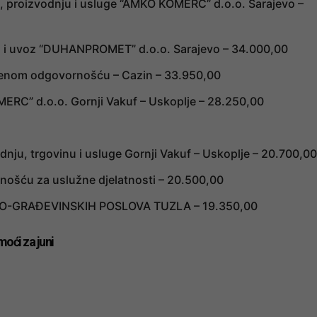
u, proizvodnju i usluge “AMKO KOMERC” d.o.o. Sarajevo –
oz i uvoz “DUHANPROMET” d.o.o. Sarajevo – 34.000,00
čenom odgovornošću – Cazin – 33.950,00
RC” d.o.o. Gornji Vakuf – Uskoplje – 28.250,00
ju, trgovinu i usluge Gornji Vakuf – Uskoplje – 20.700,00
ošću za uslužne djelatnosti – 20.500,00
KO-GRAĐEVINSKIH POSLOVA TUZLA – 19.350,00
moći za juni