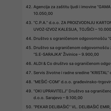
Agencija za zaštitu ljudi i imovine “GA
10.050,00
“C.P.A.” d.o.o. ZA PROIZVODNJU KART
UVOZ-IZVOZ KALESIJA, TOJŠIĆI – 10.00
Društvo s ograničenom odgovornošću “G
Društvo sa ograničenom odgovornošću za
“S.E-SARAJKA” Živinice – 9.900,00
ALDI & Co društvo sa ograničenom odgo
Servis životne i radne sredine “KRISTAL
“MEŠIĆ-COM” d.o.o. građevinsko-trgovi
“OKI UPRAVITELJ” Društvo sa ograničeno
d.o.o. Sarajevo – 9.100,00
“PEKAR DELIBAŠIĆ” VL. DELIBAŠIĆ EMIR