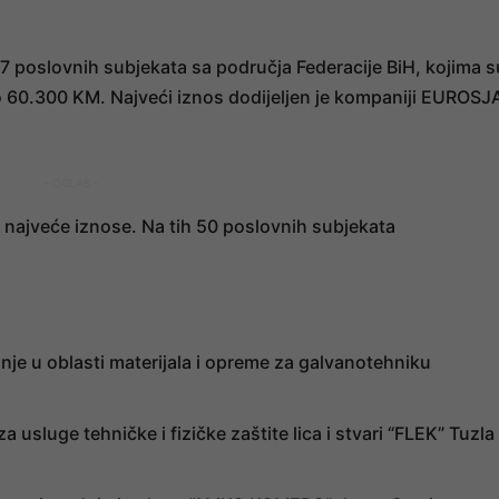
7 poslovnih subjekata sa područja Federacije BiH, kojima s
do 60.300 KM. Najveći iznos dodijeljen je kompaniji EUROSJ
- OGLAS -
 najveće iznose. Na tih 50 poslovnih subjekata
je u oblasti materijala i opreme za galvanotehniku
luge tehničke i fizičke zaštite lica i stvari “FLEK” Tuzla