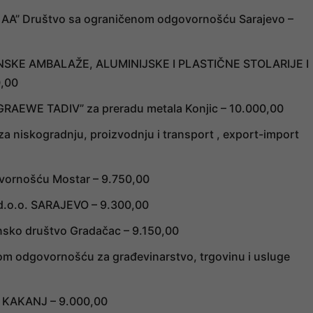
MA AA” Društvo sa ograničenom odgovornošću Sarajevo –
ONSKE AMBALAŽE, ALUMINIJSKE I PLASTIČNE STOLARIJE I
0,00
RAEWE TADIV” za preradu metala Konjic – 10.000,00
 niskogradnju, proizvodnju i transport , export-import
vornošću Mostar – 9.750,00
” d.o.o. SARAJEVO – 9.300,00
nsko društvo Gradačac – 9.150,00
m odgovornošću za građevinarstvo, trgovinu i usluge
, KAKANJ – 9.000,00