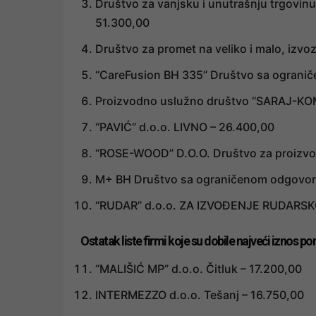
Društvo za vanjsku i unutrašnju trgovin
51.300,00
Društvo za promet na veliko i malo, izv
“CareFusion BH 335” Društvo sa ograni
Proizvodno uslužno društvo “SARAJ-KOME
“PAVIĆ” d.o.o. LIVNO – 26.400,00
“ROSE-WOOD” D.O.O. Društvo za proizvodn
M+ BH Društvo sa ograničenom odgovorn
“RUDAR” d.o.o. ZA IZVOĐENJE RUDARS
Ostatak liste firmi koje su dobile najveći iznos po
“MALIŠIĆ MP” d.o.o. Čitluk – 17.200,00
INTERMEZZO d.o.o. Tešanj – 16.750,00