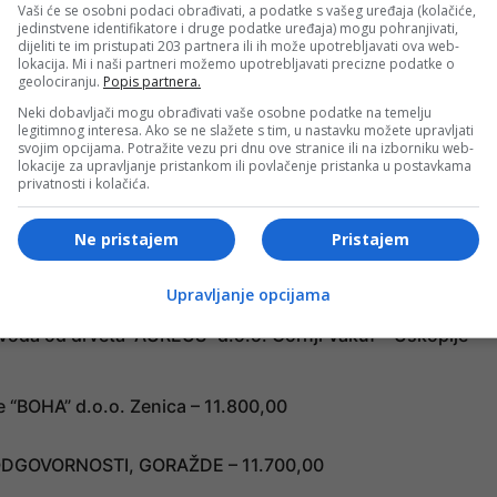
Vaši će se osobni podaci obrađivati, a podatke s vašeg uređaja (kolačiće,
oizvodnju, promet i usluge – 12.250,00
jedinstvene identifikatore i druge podatke uređaja) mogu pohranjivati,
dijeliti te im pristupati 203 partnera ili ih može upotrebljavati ova web-
lokacija. Mi i naši partneri možemo upotrebljavati precizne podatke o
ROJEKTOVANJE I TURIZAM GRADAČAC – 12.150,00
geolociranju.
Popis partnera.
 trgovinu i usluge – 12.050,00
Neki dobavljači mogu obrađivati vaše osobne podatke na temelju
legitimnog interesa. Ako se ne slažete s tim, u nastavku možete upravljati
svojim opcijama. Potražite vezu pri dnu ove stranice ili na izborniku web-
AKOVANJA “BUSCHERHOFF-PLASTIKAL” KALESIJA –
lokacije za upravljanje pristankom ili povlačenje pristanka u postavkama
privatnosti i kolačića.
ge “VIMAR Groupe” d.o.o. Visoko – 12.000,00
Ne pristajem
Pristajem
 ugostiteljsko društvo “HARI” d.o.o. Novi Travnik –
Upravljanje opcijama
voda od drveta “AUREUS” d.o.o. Gornji Vakuf – Uskoplje –
e “BOHA” d.o.o. Zenica – 11.800,00
GOVORNOSTI, GORAŽDE – 11.700,00