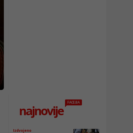
FACE.BA
najnovije
h
Izdvojeno