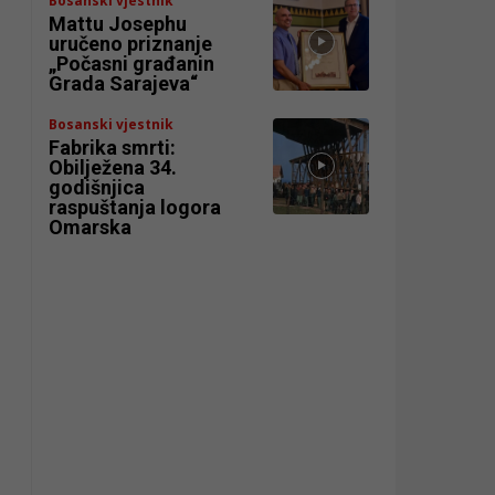
Bosanski vjestnik
Mattu Josephu
uručeno priznanje
„Počasni građanin
Grada Sarajeva“
Bosanski vjestnik
Fabrika smrti:
Obilježena 34.
godišnjica
raspuštanja logora
Omarska