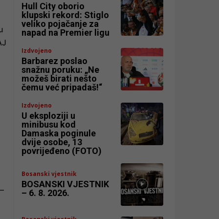
Hull City oborio
klupski rekord: Stiglo
veliko pojačanje za
u
napad na Premier ligu
AJ
Izdvojeno
Barbarez poslao
snažnu poruku: „Ne
možeš birati nešto
čemu već pripadaš!“
Izdvojeno
U eksploziji u
minibusu kod
Damaska poginule
dvije osobe, 13
povrijeđeno (FOTO)
Bosanski vjestnik
BOSANSKI VJESTNIK
 –
– 6. 8. 2026.