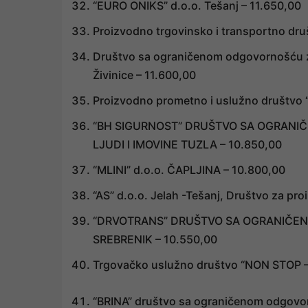
“EURO ONIKS” d.o.o. Tešanj – 11.650,00
Proizvodno trgovinsko i transportno dru
Društvo sa ograničenom odgovornošću za
Živinice – 11.600,00
Proizvodno prometno i uslužno društvo “
“BH SIGURNOST” DRUŠTVO SA OGRANIČ
LJUDI I IMOVINE TUZLA – 10.850,00
“MLINI” d.o.o. ČAPLJINA – 10.800,00
“AS” d.o.o. Jelah -Tešanj, Društvo za pro
“DRVOTRANS” DRUŠTVO SA OGRANIČE
SREBRENIK – 10.550,00
Trgovačko uslužno društvo “NON STOP – 
“BRINA” društvo sa ograničenom odgovo