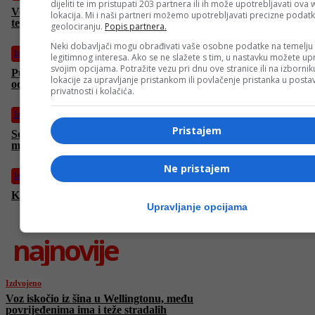
dijeliti te im pristupati 203 partnera ili ih može upotrebljavati ova
Voz iskočio iz šina u Wellingtonu, među povrijeđenima ima i
lokacija. Mi i naši partneri možemo upotrebljavati precizne podat
teže stradalih
geolociranju.
Popis partnera.
Neki dobavljači mogu obrađivati vaše osobne podatke na temelju
Izdvojeno
legitimnog interesa. Ako se ne slažete s tim, u nastavku možete upr
svojim opcijama. Potražite vezu pri dnu ove stranice ili na izborni
Putin upozorava, EU šalje milione: Armenija pred važnom
lokacije za upravljanje pristankom ili povlačenje pristanka u post
odlukom
privatnosti i kolačića.
Izdvojeno
Pristajem
Sok od narandže mogao bi smanjiti rizik od srčanog i
moždanog udara
Ne pristajem
Izdvojeno
Kanađani bez trijumfa pred start Mundijala
Upravljanje opcijama
najnovije
Izdvojeno
Voz iskočio iz šina u Wellingtonu, među
povrijeđenima ima i teže stradalih