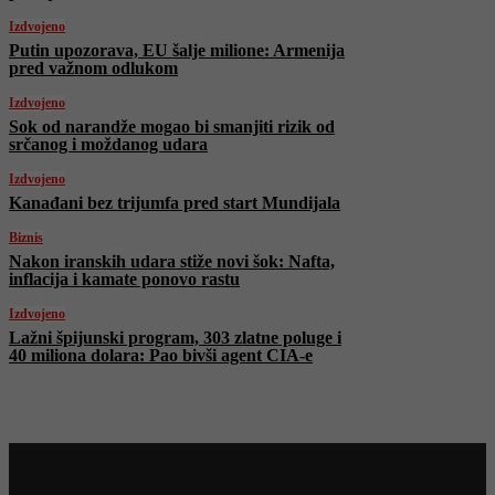
Izdvojeno
Putin upozorava, EU šalje milione: Armenija
pred važnom odlukom
Izdvojeno
Sok od narandže mogao bi smanjiti rizik od
srčanog i moždanog udara
Izdvojeno
Kanađani bez trijumfa pred start Mundijala
Biznis
Nakon iranskih udara stiže novi šok: Nafta,
inflacija i kamate ponovo rastu
Izdvojeno
Lažni špijunski program, 303 zlatne poluge i
40 miliona dolara: Pao bivši agent CIA-e