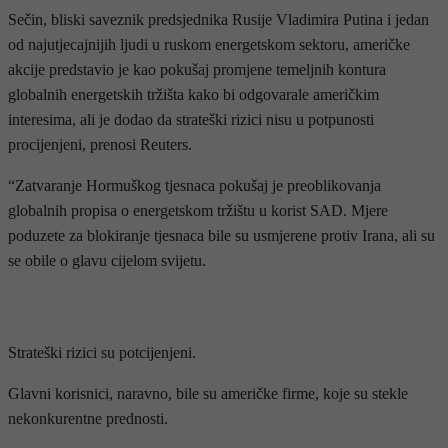
Sečin, bliski saveznik predsjednika Rusije Vladimira Putina i jedan
od najutjecajnijih ljudi u ruskom energetskom sektoru, američke
akcije predstavio je kao pokušaj promjene temeljnih kontura
globalnih energetskih tržišta kako bi odgovarale američkim
interesima, ali je dodao da strateški rizici nisu u potpunosti
procijenjeni, prenosi Reuters.
“Zatvaranje Hormuškog tjesnaca pokušaj je preoblikovanja
globalnih propisa o energetskom tržištu u korist SAD. Mjere
poduzete za blokiranje tjesnaca bile su usmjerene protiv Irana, ali su
se obile o glavu cijelom svijetu.
- OGLAS -
Strateški rizici su potcijenjeni.
Glavni korisnici, naravno, bile su američke firme, koje su stekle
nekonkurentne prednosti.