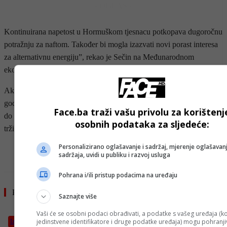
- OGLAS -
Kontinuirana napetost u Hormuškom tjesnacu potkopava dugoročnu
potražnju za naftom. Također bi mogla izazvati novi porast interesa
za alternativnu energiju”, rekao je Sečin na Međunarodnom
ekonomskom forumu u Sankt Peterburgu.
Ako se tjesnac otvori u bliskoj budućnosti, cijena nafte do kraja
godine bit će 95 do 96 dolara po barelu, a za godinu pasti će na 80
Face.ba traži vašu privolu za korištenj
do 85 dolara, a do druge polovice 2027. doći će do povratka
osobnih podataka za sljedeće:
tržišnim osnovama, rekao je on.
Personalizirano oglašavanje i sadržaj, mjerenje oglašavanj
- OGLAS -
sadržaja, uvidi u publiku i razvoj usluga
Pohrana i/ili pristup podacima na uređaju
Pročitajte još
Saznajte više
Vaši će se osobni podaci obrađivati, a podatke s vašeg uređaja (ko
jedinstvene identifikatore i druge podatke uređaja) mogu pohranjiv
Izdvojeno