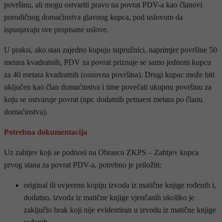
površinu, ali mogu ostvariti pravo na povrat PDV-a kao članovi
porodičnog domaćinstva glavnog kupca, pod uslovom da
ispunjavaju sve propisane uslove.
U praksi, ako stan zajedno kupuju supružnici, naprimjer površine 50
metara kvadratnih, PDV za povrat priznaje se samo jednom kupcu
za 40 metara kvadratnih (osnovna površina). Drugi kupac može biti
uključen kao član domaćinstva i time povećati ukupnu površinu za
koju se ostvaruje povrat (npr. dodatnih petnaest metara po članu
domaćinstva).
Potrebna dokumentacija
Uz zahtjev koji se podnosi na Obrascu ZKPS – Zahtjev kupca
prvog stana za povrat PDV-a, potrebno je priložiti:
original ili ovjerenu kopiju izvoda iz matične knjige rođenih i,
dodatno, izvoda iz matične knjige vjenčanih ukoliko je
zaključio brak koji nije evidentiran u izvodu iz matične knjige