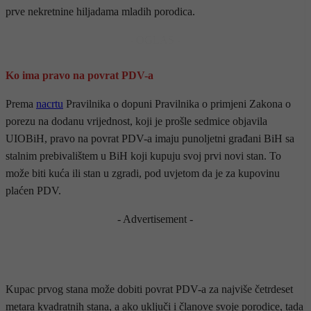
prve nekretnine hiljadama mladih porodica.
- OGLAS -
Ko ima pravo na povrat PDV-a
Prema
nacrtu
Pravilnika o dopuni Pravilnika o primjeni Zakona o
porezu na dodanu vrijednost, koji je prošle sedmice objavila
UIOBiH, pravo na povrat PDV-a imaju punoljetni građani BiH sa
stalnim prebivalištem u BiH koji kupuju svoj prvi novi stan. To
može biti kuća ili stan u zgradi, pod uvjetom da je za kupovinu
plaćen PDV.
- Advertisement -
Kupac prvog stana može dobiti povrat PDV-a za najviše četrdeset
metara kvadratnih stana, a ako uključi i članove svoje porodice, tada