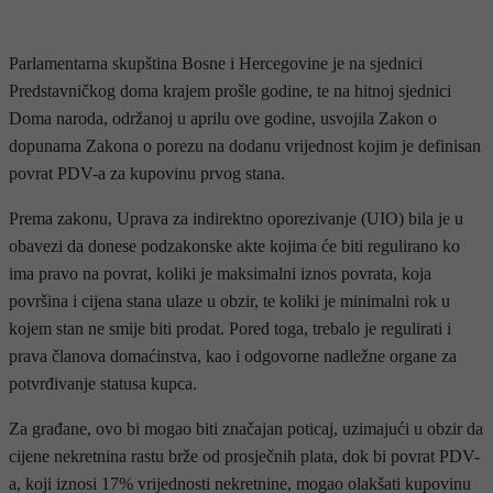
Parlamentarna skupština Bosne i Hercegovine je na sjednici
Predstavničkog doma krajem prošle godine, te na hitnoj sjednici
Doma naroda, održanoj u aprilu ove godine, usvojila Zakon o
dopunama Zakona o porezu na dodanu vrijednost kojim je definisan
povrat PDV-a za kupovinu prvog stana.
Prema zakonu, Uprava za indirektno oporezivanje (UIO) bila je u
obavezi da donese podzakonske akte kojima će biti regulirano ko
ima pravo na povrat, koliki je maksimalni iznos povrata, koja
površina i cijena stana ulaze u obzir, te koliki je minimalni rok u
kojem stan ne smije biti prodat. Pored toga, trebalo je regulirati i
prava članova domaćinstva, kao i odgovorne nadležne organe za
potvrđivanje statusa kupca.
Za građane, ovo bi mogao biti značajan poticaj, uzimajući u obzir da
cijene nekretnina rastu brže od prosječnih plata, dok bi povrat PDV-
a, koji iznosi 17% vrijednosti nekretnine, mogao olakšati kupovinu