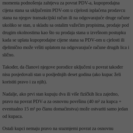
momenta podnošenja zahtjeva za povrat PDV-a, kupoprodajna
cijena stana sa uključenim PDV-om u cijelosti isplaćena prodavcu
stana na njegov transakcijski račun ili na odgovarajuće druge račune
ukoliko se stan, u skladu sa ostalim važećim propisima, prodaje pod
drugim okolnostima kao što su prodaja stana u izvršnom postupku
kada se uplata kupoprodajne cijene stana sa PDV-om u cjelosti ili
djelimično može vršiti uplatom na odgovarajuće račune drugih lica i
slično.
Također, da članovi njegove porodice uključeni u povrat također
nisu posjedovali stan u posljednjih deset godina (ako kupac želi
koristiti pravo i za njih).
Nadalje, ako prvi stan kupuju dva ili više fizičkih lica zajedno,
pravo na povrat PDV-a za osnovnu površinu (40 m² za kupca +
eventualno 15 m² po članu domaćinstva) može ostvariti samo jedan
od kupaca.
Ostali kupci nemaju pravo na srazmjerni povrat za osnovnu