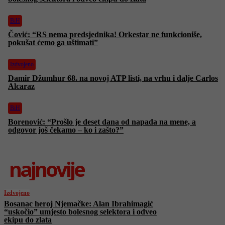
BiH
Čović: “RS nema predsjednika! Orkestar ne funkcioniše,
pokušat ćemo ga uštimati”
Izdvojeno
Damir Džumhur 68. na novoj ATP listi, na vrhu i dalje Carlos
Alcaraz
BiH
Borenović: “Prošlo je deset dana od napada na mene, a
odgovor još čekamo – ko i zašto?”
najnovije
Izdvojeno
Bosanac heroj Njemačke: Alan Ibrahimagić
“uskočio” umjesto bolesnog selektora i odveo
ekipu do zlata