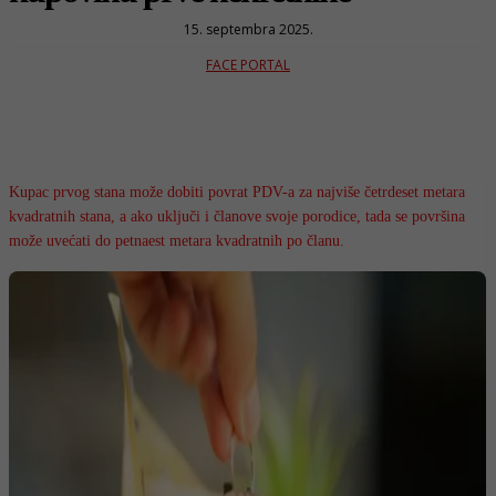
15. septembra 2025.
FACE PORTAL
Kupac prvog stana može dobiti povrat PDV-a za najviše četrdeset metara
kvadratnih stana, a ako uključi i članove svoje porodice, tada se površina
može uvećati do petnaest metara kvadratnih po članu.