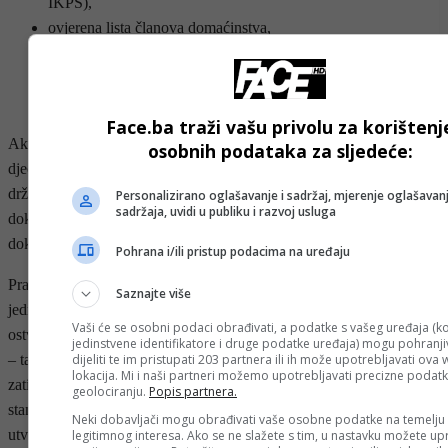
IKPS),
ovjerena lista članova domaćinstva,
broj bankovnog računa za uplatu povrata,
ovjerena izjava kupca stana da je saglasan sa obradom ličnih
podataka za potrebe postupka i evidencije na obrascu ISLP.
Face.ba traži vašu privolu za korištenj
Ako kupac uključuje i članove domaćinstva (npr. supružnika ili
osobnih podataka za sljedeće:
djecu), za svakog člana se prilažu isti dokumenti (rodni list,
državljanstvo, prebivalište, potvrde da ne posjeduju stan itd.), plus
Personalizirano oglašavanje i sadržaj, mjerenje oglašavanj
sadržaja, uvidi u publiku i razvoj usluga
dokaz o porodičnoj povezanosti ako se ne vidi iz ostalih
dokumenata.
Pohrana i/ili pristup podacima na uređaju
Pravo na povrat PDV-a ne može da ostvari osoba koja je već
Saznajte više
jednom dobila povrat PDV-a za prvi stan, za koju je povrat već
Vaši će se osobni podaci obrađivati, a podatke s vašeg uređaja (ko
ostvaren kao za člana domaćinstva (osim ako kupuje novi prvi stan
jedinstvene identifikatore i druge podatke uređaja) mogu pohranjiv
dijeliti te im pristupati 203 partnera ili ih može upotrebljavati ova
– tada može dobiti povrat, ali umanjen za ono što je već iskorišteno),
lokacija. Mi i naši partneri možemo upotrebljavati precizne podat
zatim lice koje ne zadovoljava uslove, npr. prethodno vlasništvo
geolociranju.
Popis partnera.
stana, plaćena cijena stana, prebivalište itd., zatim ono za koje se
Neki dobavljači mogu obrađivati vaše osobne podatke na temelju
utvrdi da na prevarama ili protuzakonitim poslovima zasniva svoj
legitimnog interesa. Ako se ne slažete s tim, u nastavku možete upr