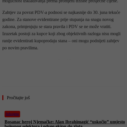
mogućnost usklađivanja prema promjeni tržišne prosječne cijene.
Zahtjev za povrat PDV-a podnosi se najkasnije do 30. juna tekuće
godine. Za stanove evidentirane prije stupanja na snagu novog
zakona, primjenjuju se stara pravila i PDV se ne može vratiti.
Izuzetak postoji za kupce koji zbog objektivnih razloga nisu mogli
ranije evidentirati kupoprodaju stana – oni mogu podnijeti zahtjev
po novim pravilima.
- OGLAS -
Pročitajte još
Izdvojeno
Bosanac heroj Njemačke: Alan Ibrahimagić “uskočio” umjesto
bolesnog selektora i odveo ekipu do zlata