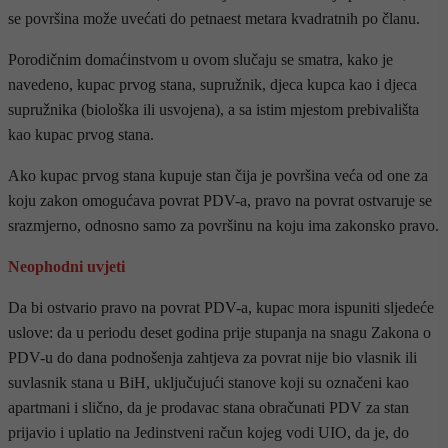
se površina može uvećati do petnaest metara kvadratnih po članu.
Porodičnim domaćinstvom u ovom slučaju se smatra, kako je
navedeno, kupac prvog stana, supružnik, djeca kupca kao i djeca
supružnika (biološka ili usvojena), a sa istim mjestom prebivališta
kao kupac prvog stana.
Ako kupac prvog stana kupuje stan čija je površina veća od one za
koju zakon omogućava povrat PDV-a, pravo na povrat ostvaruje se
srazmjerno, odnosno samo za površinu na koju ima zakonsko pravo.
Neophodni uvjeti
Da bi ostvario pravo na povrat PDV-a, kupac mora ispuniti sljedeće
uslove: da u periodu deset godina prije stupanja na snagu Zakona o
PDV-u do dana podnošenja zahtjeva za povrat nije bio vlasnik ili
suvlasnik stana u BiH, uključujući stanove koji su označeni kao
apartmani i slično, da je prodavac stana obračunati PDV za stan
prijavio i uplatio na Jedinstveni račun kojeg vodi UIO, da je, do