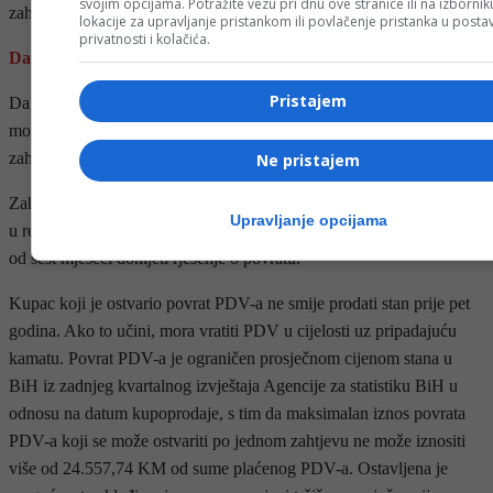
svojim opcijama. Potražite vezu pri dnu ove stranice ili na izborni
zahtjev za povrat PDV-a kod kupovine stana.
lokacije za upravljanje pristankom ili povlačenje pristanka u post
privatnosti i kolačića.
Da li se pravo može naslijediti ili prenijeti?
Pristajem
Dalje se navodi kako pravo na povrat PDV-a nije prenosivo niti se
može nasljeđivati. Izuzetak postoji samo ako je kupac već podnio
zahtjev prije smrti, te se tada pravo prenosi na nasljednike.
Ne pristajem
Zahtjev za povrat se podnosi nadležnoj organizacionoj jedinici UIO
Upravljanje opcijama
u regionalnom centru, prema sjedištu prodavca stana, koja će u roku
od šest mjeseci donijeti rješenje o povratu.
Kupac koji je ostvario povrat PDV-a ne smije prodati stan prije pet
godina. Ako to učini, mora vratiti PDV u cijelosti uz pripadajuću
kamatu. Povrat PDV-a je ograničen prosječnom cijenom stana u
BiH iz zadnjeg kvartalnog izvještaja Agencije za statistiku BiH u
odnosu na datum kupoprodaje, s tim da maksimalan iznos povrata
PDV-a koji se može ostvariti po jednom zahtjevu ne može iznositi
više od 24.557,74 KM od sume plaćenog PDV-a. Ostavljena je