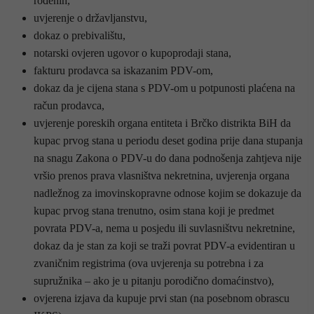
rođenih,
uvjerenje o državljanstvu,
dokaz o prebivalištu,
notarski ovjeren ugovor o kupoprodaji stana,
fakturu prodavca sa iskazanim PDV-om,
dokaz da je cijena stana s PDV-om u potpunosti plaćena na
račun prodavca,
uvjerenje poreskih organa entiteta i Brčko distrikta BiH da
kupac prvog stana u periodu deset godina prije dana stupanja
na snagu Zakona o PDV-u do dana podnošenja zahtjeva nije
vršio prenos prava vlasništva nekretnina, uvjerenja organa
nadležnog za imovinskopravne odnose kojim se dokazuje da
kupac prvog stana trenutno, osim stana koji je predmet
povrata PDV-a, nema u posjedu ili suvlasništvu nekretnine,
dokaz da je stan za koji se traži povrat PDV-a evidentiran u
zvaničnim registrima (ova uvjerenja su potrebna i za
supružnika – ako je u pitanju porodično domaćinstvo),
ovjerena izjava da kupuje prvi stan (na posebnom obrascu