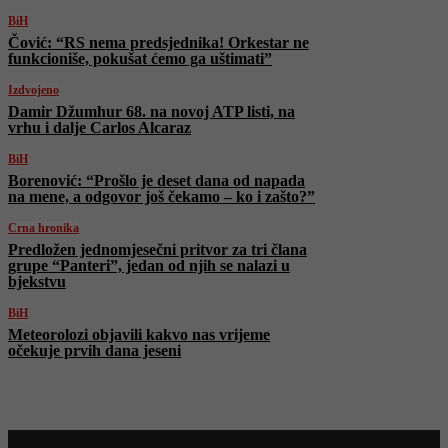
BiH
Čović: “RS nema predsjednika! Orkestar ne
funkcioniše, pokušat ćemo ga uštimati”
Izdvojeno
Damir Džumhur 68. na novoj ATP listi, na
vrhu i dalje Carlos Alcaraz
BiH
Borenović: “Prošlo je deset dana od napada
na mene, a odgovor još čekamo – ko i zašto?”
Crna hronika
Predložen jednomjesečni pritvor za tri člana
grupe “Panteri”, jedan od njih se nalazi u
bjekstvu
BiH
Meteorolozi objavili kakvo nas vrijeme
očekuje prvih dana jeseni