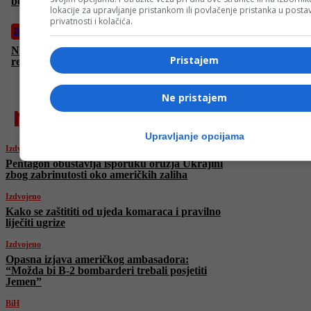
bombarderi trebali posjetiti Jemen”
lokacije za upravljanje pristankom ili povlačenje pristanka u post
privatnosti i kolačića.
BiH
Nastavak burnog zasjedanja NSRS: Danas na redu rasprava o
Pristajem
rezervnom sastavu policije
Ne pristajem
najnovije
Upravljanje opcijama
Izdvojeno
Pentagon obustavlja isporuku oružja Ukrajini
zbog zabrinutosti oko američkih zaliha
Izdvojeno
Kako se zaštititi od ujeda komaraca i pravilno
liječiti ugrize
Izdvojeno
Opasna izjava američkog ambasadora:
“Možda bi B-2 bombarderi trebali posjetiti
Jemen”
BiH