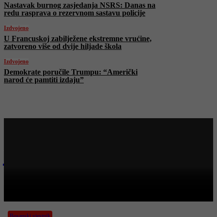
Nastavak burnog zasjedanja NSRS: Danas na
redu rasprava o rezervnom sastavu policije
Izdvojeno
U Francuskoj zabilježene ekstremne vrućine,
zatvoreno više od dvije hiljade škola
Izdvojeno
Demokrate poručile Trumpu: “Američki
narod će pamtiti izdaju”
Najnovije na Face TV
Bosanski vjestnik
BOSANSKI VJESTNIK – 1. 7. 2025.
Bosanski vjestnik