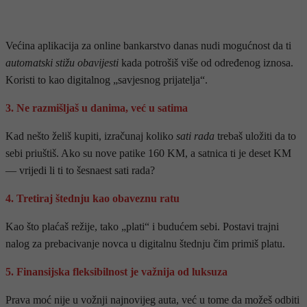
Većina aplikacija za online bankarstvo danas nudi mogućnost da ti
automatski stižu obavijesti
kada potrošiš više od određenog iznosa.
Koristi to kao digitalnog „savjesnog prijatelja“.
3. Ne razmišljaš u danima, već u satima
Kad nešto želiš kupiti, izračunaj koliko
sati rada
trebaš uložiti da to
sebi priuštiš. Ako su nove patike 160 KM, a satnica ti je deset KM
— vrijedi li ti to šesnaest sati rada?
4. Tretiraj štednju kao obaveznu ratu
Kao što plaćaš režije, tako „plati“ i budućem sebi. Postavi trajni
nalog za prebacivanje novca u digitalnu štednju čim primiš platu.
5. Finansijska fleksibilnost je važnija od luksuza
Prava moć nije u vožnji najnovijeg auta, već u tome da možeš odbiti