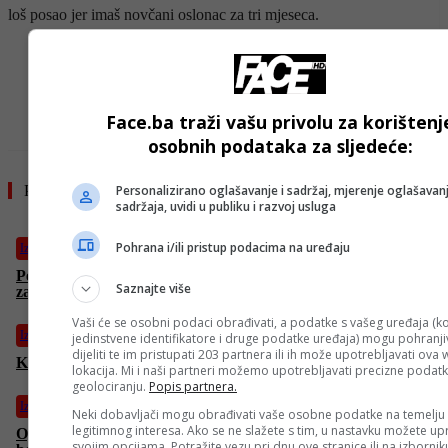
loš posao jer imaš novčani oslonac za tri mjeseca.
- OGLAS -
Face.ba traži vašu privolu za korištenj
osobnih podataka za sljedeće:
Pročitajte još
Personalizirano oglašavanje i sadržaj, mjerenje oglašavanj
sadržaja, uvidi u publiku i razvoj usluga
Pohrana i/ili pristup podacima na uređaju
Izdvojeno
Pentagon obustavlja isporuku oružja Ukrajini zbog
Saznajte više
zabrinutosti oko američkih zaliha
Vaši će se osobni podaci obrađivati, a podatke s vašeg uređaja (ko
Izdvojeno
jedinstvene identifikatore i druge podatke uređaja) mogu pohranjiv
dijeliti te im pristupati 203 partnera ili ih može upotrebljavati ova
Kako se zaštititi od ujeda komaraca i pravilno liječiti ugrize
lokacija. Mi i naši partneri možemo upotrebljavati precizne podat
geolociranju.
Popis partnera.
Izdvojeno
Neki dobavljači mogu obrađivati vaše osobne podatke na temelju
legitimnog interesa. Ako se ne slažete s tim, u nastavku možete upr
Opasna izjava američkog ambasadora: “Možda bi B-2
svojim opcijama. Potražite vezu pri dnu ove stranice ili na izborni