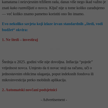
kamatama i neizvjesnim tržištem rada, danas više nego ikad važno je
znati
kako razmišljati o novcu
. Ključ nije u tome koliko zarađujemo
— već koliko znamo pametno koristiti ono što imamo.
Evo nekoliko savjeta koji izlaze izvan standardnih „štedi, vodi
budžet“ okvira:
1. Ne štedi – investiraj
- OGLAS -
Štednja u 2025. godini više nije dovoljna. Inflacija “pojede”
vrijednost novca. Umjesto da ti novac stoji na računu, uči o
jednostavnim oblicima ulaganja, poput indeksnih fondova ili
mikroinvesticija preko mobilnih aplikacija.
2. Automatski novčani podsjetnici
- Advertisement -