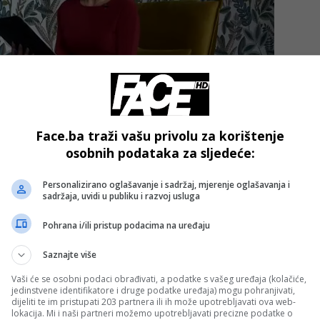
Face.ba traži vašu privolu za korištenje
osobnih podataka za sljedeće:
laćeno po 200 KM, za šta je iz budžeta FBiH osigurano 19,8
Personalizirano oglašavanje i sadržaj, mjerenje oglašavanja i
sadržaja, uvidi u publiku i razvoj usluga
Pohrana i/ili pristup podacima na uređaju
jednokratne pomoći je osiguravanje finansijske i materijalne
Saznajte više
atusa korisnika prava iz oblasti boračko-invalidske zaštite
iH, a zbog povećanja cijene potrošačke korpe.
Vaši će se osobni podaci obrađivati, a podatke s vašeg uređaja (kolačiće,
jedinstvene identifikatore i druge podatke uređaja) mogu pohranjivati,
dijeliti te im pristupati 203 partnera ili ih može upotrebljavati ova web-
lokacija. Mi i naši partneri možemo upotrebljavati precizne podatke o
- OGLAS -