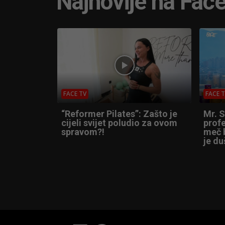
Najnovije na Fac
FACE TV
FACE 
“Reformer Pilates”: Zašto je
Mr. 
cijeli svijet poludio za ovom
profe
spravom?!
meč b
je du