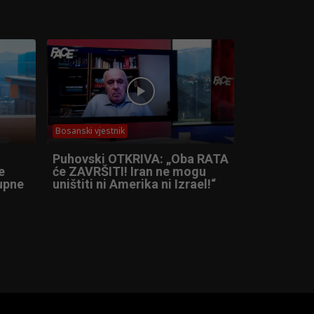
Bosanski vjestnik
Puhovski OTKRIVA: „Oba RATA
e
će ZAVRŠITI! Iran ne mogu
tupne
uništiti ni Amerika ni Izrael!“