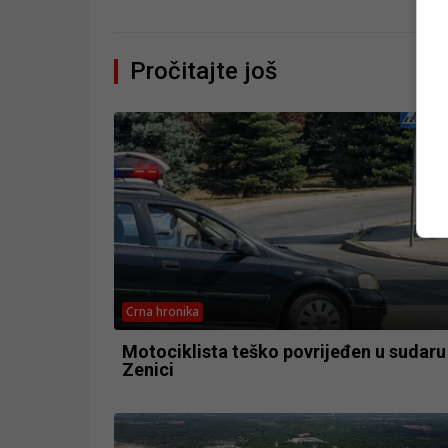
Pročitajte još
Crna hronika
Motociklista teško povrijeđen u sudaru
Zenici