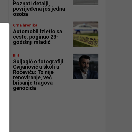
Poznati detalji,
povrijeđena još jedna
osoba
Crna hronika
Automobil izletio sa
ceste, poginuo 23-
godišnji mladić
BiH
Suljagić o fotografiji
Cvijanović u školi u
Roćeviću: To nije
renoviranje, već
brisanje tragova
genocida