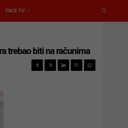
FACE TV
a trebao biti na računima
e