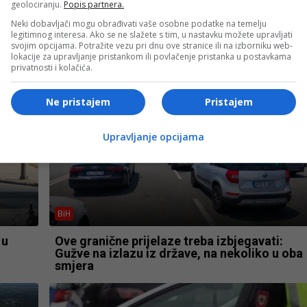
geolociranju.
Popis partnera.
Neki dobavljači mogu obrađivati vaše osobne podatke na temelju
legitimnog interesa. Ako se ne slažete s tim, u nastavku možete upravljati
svojim opcijama. Potražite vezu pri dnu ove stranice ili na izborniku web-
lokacije za upravljanje pristankom ili povlačenje pristanka u postavkama
privatnosti i kolačića.
Ne pristajem
Pristajem
Upravljanje opcijama
BiH
 u
Ove granične prijelaze treba izbjegavati:
Gužve na izlazu iz države, na nekoliko u oba
smjera