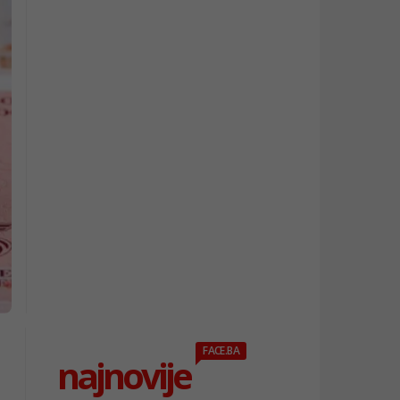
FACE.BA
najnovije