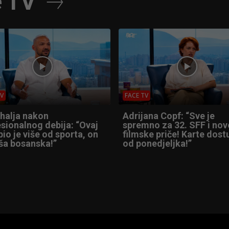
e TV
TV
FACE TV
Shalja nakon
Adrijana Copf: “Sve je
sionalnog debija: “Ovaj
spremno za 32. SFF i nov
io je više od sporta, on
filmske priče! Karte dos
ša bosanska!”
od ponedjeljka!”