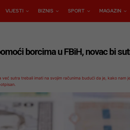
VIJESTI
BIZNIS
SPORT
MAGAZIN
pomoći borcima u FBiH, novac bi sutr
da već sutra trebali imati na svojim računima budući da je, kako nam j
potpisan.