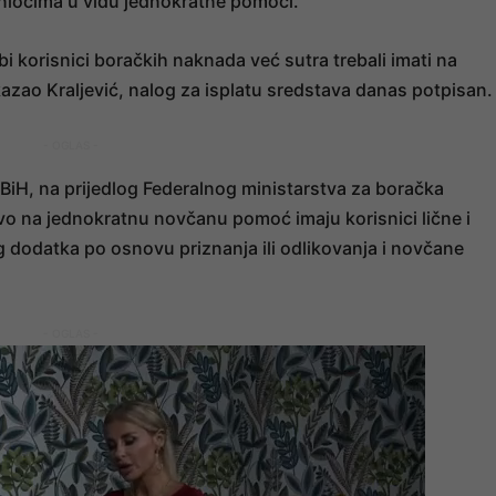
aniocima u vidu jednokratne pomoći.
i korisnici boračkih naknada već sutra trebali imati na
azao Kraljević, nalog za isplatu sredstava danas potpisan.
- OGLAS -
FBiH, na prijedlog Federalnog ministarstva za boračka
vo na jednokratnu novčanu pomoć imaju korisnici lične i
dodatka po osnovu priznanja ili odlikovanja i novčane
- OGLAS -