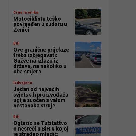
Crna hronika
Motociklista teško
povrijeđen u sudaru u
Zenici
BiH
Ove granične prijelaze
treba izbjegavati:
Gužve na izlazu iz
države, na nekoliko u
oba smjera
Izdvojeno
Jedan od najvećih
svjetskih proizvođača
uglja suočen s valom
nestanaka struje
BiH
Oglasio se Tužilaštvo
o nesreći u BiH u kojoj
je stradao mladić: