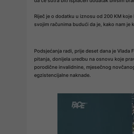
da će sutra biti isplaćen dodatak bivšim br
Riječ je o dodatku u iznosu od 200 KM koje b
svojim računima budući da je, kako nam je k
Podsjećanja radi, prije deset dana je Vlada 
pitanja, donijela uredbu na osnovu koje pra
porodične invalidnine, mjesečnog novčanog 
egzistencijalne naknade.