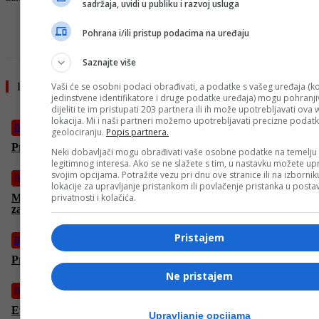
sadržaja, uvidi u publiku i razvoj usluga
- OGLAS -
Pohrana i/ili pristup podacima na uređaju
Saznajte više
Vaši će se osobni podaci obrađivati, a podatke s vašeg uređaja (ko
Pročitajte još
jedinstvene identifikatore i druge podatke uređaja) mogu pohranjiv
dijeliti te im pristupati 203 partnera ili ih može upotrebljavati ova
lokacija. Mi i naši partneri možemo upotrebljavati precizne podat
Biznis
geolociranju.
Popis partnera.
Prosječna cijena dizela 3,66 KM po litri
Neki dobavljači mogu obrađivati vaše osobne podatke na temelju
legitimnog interesa. Ako se ne slažete s tim, u nastavku možete upr
svojim opcijama. Potražite vezu pri dnu ove stranice ili na izborni
Biznis
lokacije za upravljanje pristankom ili povlačenje pristanka u post
privatnosti i kolačića.
Ministar Šteta: “Tramvaji od Hrasnice u funkciji od ljeta,
završni radovi na okretaljci na Ilidži”
Pristajem
Biznis
Premijer Nikšić najavio milionske investicije iz Kine u KCUS
Ne pristajem
Biznis
Evropi prijeti nestašica avionskog goriva: Ključne tri sedmice
Upravljanje opcijama