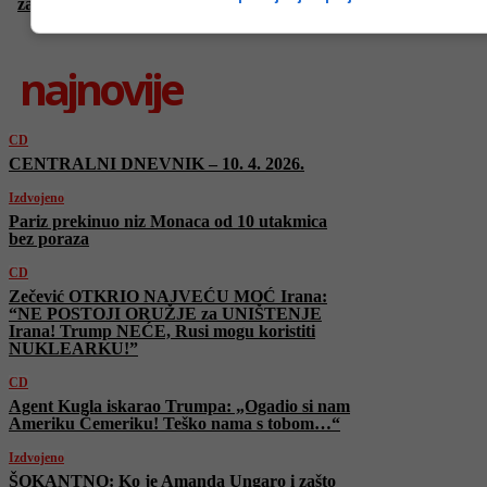
za Hormuški moreuz
najnovije
CD
CENTRALNI DNEVNIK – 10. 4. 2026.
Izdvojeno
Pariz prekinuo niz Monaca od 10 utakmica
bez poraza
CD
Zečević OTKRIO NAJVEĆU MOĆ Irana:
“NE POSTOJI ORUŽJE za UNIŠTENJE
Irana! Trump NEĆE, Rusi mogu koristiti
NUKLEARKU!”
CD
Agent Kugla iskarao Trumpa: „Ogadio si nam
Ameriku Čemeriku! Teško nama s tobom…“
Izdvojeno
ŠOKANTNO: Ko je Amanda Ungaro i zašto