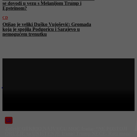
se dovodi u vezu s Melanijom Trump i
Epsteinom?
CD
Otišao je veliki Duško Vujošević: Gromada
koja je spojila Podgoricu i Sarajevo u
nemogućem trenutku
Najnovije na Face TV
CD
CENTRALNI DNEVNIK – 10. 4. 2026.
CD
Zečević OTKRIO NAJVEĆU MOĆ Irana: “NE POSTOJI
ORUŽJE za UNIŠTENJE Irana! Trump NEĆE, Rusi mogu