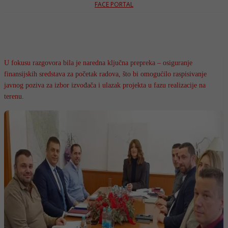
FACE PORTAL
U fokusu razgovora bila je naredna ključna prepreka – osiguranje
finansijskih sredstava za početak radova, što bi omogućilo raspisivanje
javnog poziva za izbor izvođača i ulazak projekta u fazu realizacije na
terenu.