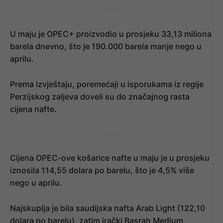
- OGLAS -
U maju je OPEC+ proizvodio u prosjeku 33,13 miliona
barela dnevno, što je 190.000 barela manje nego u
aprilu.
Prema izvještaju, poremećaji u isporukama iz regije
Perzijskog zaljeva doveli su do značajnog rasta
cijena nafte.
- OGLAS -
Cijena OPEC-ove košarice nafte u maju je u prosjeku
iznosila 114,55 dolara po barelu, što je 4,5% više
nego u aprilu.
Najskuplja je bila saudijska nafta Arab Light (122,10
dolara po barelu), zatim irački Basrah Medium