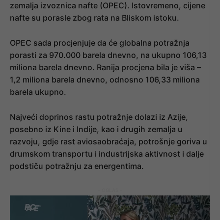
zemalja izvoznica nafte (OPEC). Istovremeno, cijene
nafte su porasle zbog rata na Bliskom istoku.
OPEC sada procjenjuje da će globalna potražnja
porasti za 970.000 barela dnevno, na ukupno 106,13
miliona barela dnevno. Ranija procjena bila je viša –
1,2 miliona barela dnevno, odnosno 106,33 miliona
barela ukupno.
Najveći doprinos rastu potražnje dolazi iz Azije,
posebno iz Kine i Indije, kao i drugih zemalja u
razvoju, gdje rast aviosaobraćaja, potrošnje goriva u
drumskom transportu i industrijska aktivnost i dalje
podstiču potražnju za energentima.
- OGLAS -