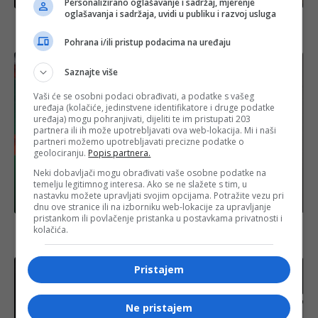
Personalizirano oglašavanje i sadržaj, mjerenje
oglašavanja i sadržaja, uvidi u publiku i razvoj usluga
Novi podaci o tržištu rada: Nezaposlenost u FBiH
pala na 12,6 posto
Pohrana i/ili pristup podacima na uređaju
Saznajte više
Vaši će se osobni podaci obrađivati, a podatke s vašeg
uređaja (kolačiće, jedinstvene identifikatore i druge podatke
uređaja) mogu pohranjivati, dijeliti te im pristupati 203
partnera ili ih može upotrebljavati ova web-lokacija. Mi i naši
partneri možemo upotrebljavati precizne podatke o
geolociranju.
Popis partnera.
Neki dobavljači mogu obrađivati vaše osobne podatke na
temelju legitimnog interesa. Ako se ne slažete s tim, u
nastavku možete upravljati svojim opcijama. Potražite vezu pri
Izdvojeno
dnu ove stranice ili na izborniku web-lokacije za upravljanje
pristankom ili povlačenje pristanka u postavkama privatnosti i
Norris poslao poruku rivalima: Najbrži na treningu
kolačića.
za VN Španije
Pristajem
Ne pristajem