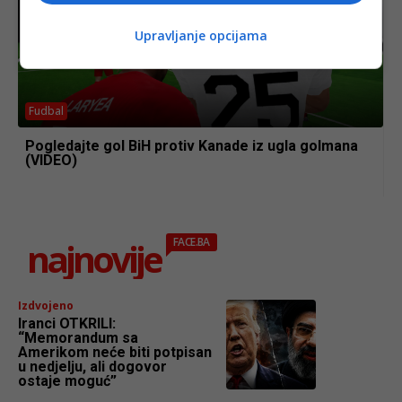
Upravljanje opcijama
Fudbal
Pogledajte gol BiH protiv Kanade iz ugla golmana
(VIDEO)
najnovije
FACE.BA
Izdvojeno
Iranci OTKRILI:
“Memorandum sa
Amerikom neće biti potpisan
u nedjelju, ali dogovor
ostaje moguć”