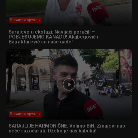
Bosanski vjestnik
Sarajevo u ekstazi: Navijači poručili –
POBJEĐUJEMO KANADU! Alajbegović i
Bajraktarević su naše nade!
Bosanski vjestnik
SARAJLIJE HARMONIČNE: Volimo BiH, Zmajevi nas
neće razočarati, Džeko je naš babuka!