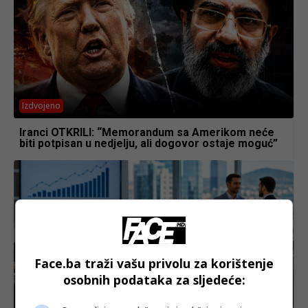
Izdvojeno
Iranci OTKRILI: “Memorandum sa Amerikom neće
biti potpisan u nedjelju, ali dogovor ostaje moguć”
Face.ba traži vašu privolu za korištenje
osobnih podataka za sljedeće:
Biznis