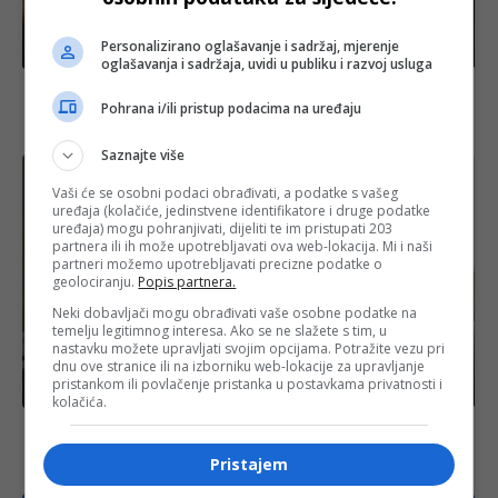
Personalizirano oglašavanje i sadržaj, mjerenje
BiH
oglašavanja i sadržaja, uvidi u publiku i razvoj usluga
Vukanović ostao bez zastupnika u NSRS: Savanović
Pohrana i/ili pristup podacima na uređaju
napustio stranku zbog odluke da Crnadak vodi
izbornu listu
Saznajte više
Vaši će se osobni podaci obrađivati, a podatke s vašeg
uređaja (kolačiće, jedinstvene identifikatore i druge podatke
uređaja) mogu pohranjivati, dijeliti te im pristupati 203
partnera ili ih može upotrebljavati ova web-lokacija. Mi i naši
partneri možemo upotrebljavati precizne podatke o
geolociranju.
Popis partnera.
Neki dobavljači mogu obrađivati vaše osobne podatke na
temelju legitimnog interesa. Ako se ne slažete s tim, u
nastavku možete upravljati svojim opcijama. Potražite vezu pri
dnu ove stranice ili na izborniku web-lokacije za upravljanje
pristankom ili povlačenje pristanka u postavkama privatnosti i
BiH
kolačića.
Nova sjednica Upravnog odbora UIO: Na dnevnom
redu nema GP Gradiška, a glavna tema bit će povrat
Pristajem
PDV-a na stan