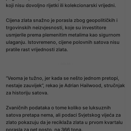
koji nisu dovoljno rijetki ili kolekcionarski vrijedni.
Cijena zlata snažno je porasla zbog geopolitičkih i
trgovinskih neizvjesnosti, koje su investitore
usmjerile prema plemenitim metalima kao sigurnom
ulaganju. Istovremeno, cijene polovnih satova nisu
pratile rast vrijednosti zlata.
- OGLAS -
“Veoma je tužno, jer kada se nešto jednom pretopi,
nestaje zauvijek”, rekao je Adrian Hailwood, stručnjak
za historiju satova.
Zvaničnih podataka o tome koliko se luksuznih
satova pretapa nema, ali podaci Svjetskog vijeća za
zlato pokazuju da je reciklaža zlata u prvom kvartalu
porasla za pet posto, na 366 tona.