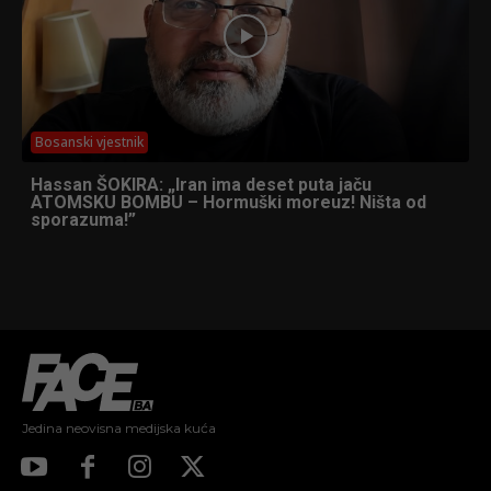
Bosanski vjestnik
Hassan ŠOKIRA: „Iran ima deset puta jaču
ATOMSKU BOMBU – Hormuški moreuz! Ništa od
sporazuma!”
Jedina neovisna medijska kuća