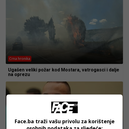
Crna hronika
Ugašen veliki požar kod Mostara, vatrogasci i dalje
na oprezu
Face.ba traži vašu privolu za korištenje
osobnih podataka za sljedeće: