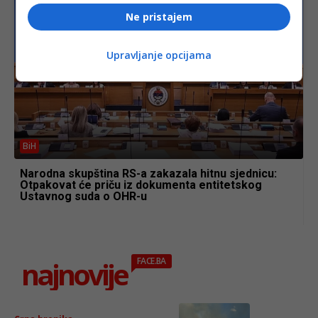
Ne pristajem
Upravljanje opcijama
BiH
Narodna skupština RS-a zakazala hitnu sjednicu:
Otpakovat će priču iz dokumenta entitetskog
Ustavnog suda o OHR-u
najnovije
FACE.BA