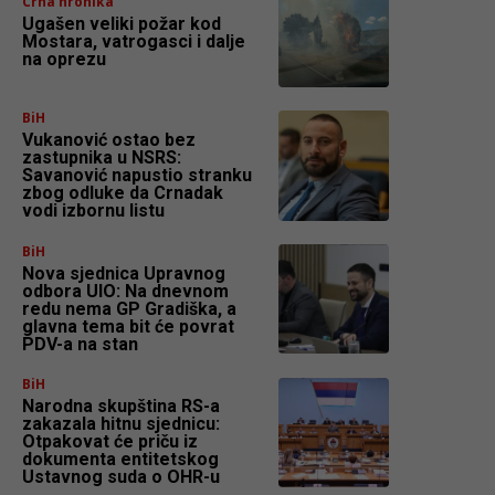
Crna hronika
Ugašen veliki požar kod
Mostara, vatrogasci i dalje
na oprezu
BiH
Vukanović ostao bez
zastupnika u NSRS:
Savanović napustio stranku
zbog odluke da Crnadak
vodi izbornu listu
BiH
Nova sjednica Upravnog
odbora UIO: Na dnevnom
redu nema GP Gradiška, a
glavna tema bit će povrat
PDV-a na stan
BiH
Narodna skupština RS-a
zakazala hitnu sjednicu:
Otpakovat će priču iz
dokumenta entitetskog
Ustavnog suda o OHR-u