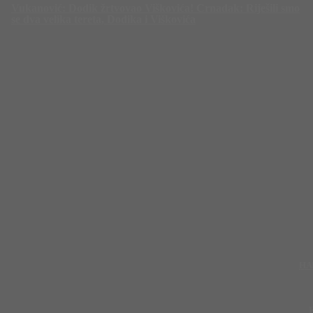
Vukanović: Dodik žrtvovao Viškovića! Crnadak: Riješili smo
se dva velika tereta, Dodika i Viškovića
HA