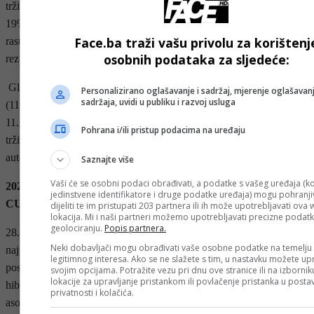
tržište kompanije, rast je bio jači. U Francuskoj je prodaja porasla za
19%, na 37.800 jedinica, najveći obim od 2001. godine, a u Italiji je
Face.ba traži vašu privolu za korištenj
rast bio još bolji, 30,8%, uz prodanih 26.200 automobila, najbolji
osobnih podataka za sljedeće:
rezultat od 2008. godine.
Globalni rekord kompanije poduprli su i tržišta poput Portugala
Personalizirano oglašavanje i sadržaj, mjerenje oglašavanj
sadržaja, uvidi u publiku i razvoj usluga
(11.300; + 17.7%), Holandije (11.000; + 22.6%), Belgije (10.600; +
11.2%) i Irske (4.100; + 11,3%). U Meksiku, najvećem SEAT-ovom
Pohrana i/ili pristup podacima na uređaju
tržištu izvan Evrope, prodaja je porasla za 5,4%, na ukupno 24.300
automobila.
Saznajte više
Vaši će se osobni podaci obrađivati, a podatke s vašeg uređaja (ko
2020-ta je godina novog Leona, elektrifikacija SEAT-a i
jedinstvene identifikatore i druge podatke uređaja) mogu pohranjiv
CUPRA-e, te nova rješenja za urbanu mobilnost
dijeliti te im pristupati 203 partnera ili ih može upotrebljavati ova
lokacija. Mi i naši partneri možemo upotrebljavati precizne podat
geolociranju.
Popis partnera.
28. januara SEAT će predstaviti četvrtu generaciju SEAT Leon-a,
Neki dobavljači mogu obrađivati vaše osobne podatke na temelju
najprodavanijeg automobila kompanije koji će se proizvoditi u
legitimnog interesa. Ako se ne slažete s tim, u nastavku možete upr
postrojenju Martorell. Novi Leon na tržište će prvi put stići s plug-in
svojim opcijama. Potražite vezu pri dnu ove stranice ili na izborni
lokacije za upravljanje pristankom ili povlačenje pristanka u post
hibridnom električnom verzijom. To će biti prva novost u
privatnosti i kolačića.
asortimanu koja će, sve do početka 2021. godine, predstaviti i plug-