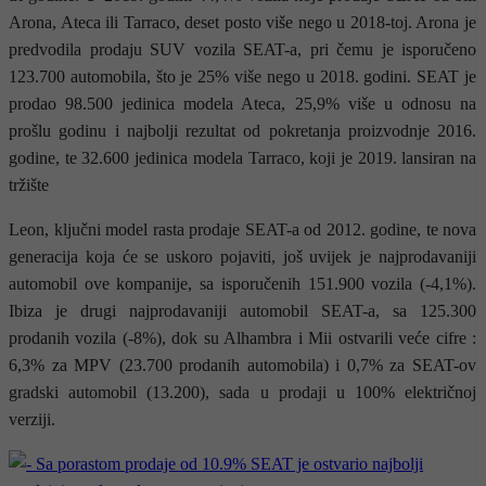
Arona, Ateca ili Tarraco, deset posto više nego u 2018-toj. Arona je
predvodila prodaju SUV vozila SEAT-a, pri čemu je isporučeno
123.700 automobila, što je 25% više nego u 2018. godini. SEAT je
prodao 98.500 jedinica modela Ateca, 25,9% više u odnosu na
prošlu godinu i najbolji rezultat od pokretanja proizvodnje 2016.
godine, te 32.600 jedinica modela Tarraco, koji je 2019. lansiran na
tržište
Leon, ključni model rasta prodaje SEAT-a od 2012. godine, te nova
generacija koja će se uskoro pojaviti, još uvijek je najprodavaniji
automobil ove kompanije, sa isporučenih 151.900 vozila (-4,1%).
Ibiza je drugi najprodavaniji automobil SEAT-a, sa 125.300
prodanih vozila (-8%), dok su Alhambra i Mii ostvarili veće cifre :
6,3% za MPV (23.700 prodanih automobila) i 0,7% za SEAT-ov
gradski automobil (13.200), sada u prodaji u 100% električnoj
verziji.