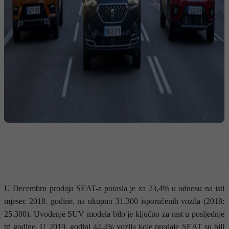
U Decembru prodaja SEAT-a porasla je za 23,4% u odnosu na isti
mjesec 2018. godine, na ukupno 31.300 isporučenih vozila (2018:
25.300). Uvođenje SUV modela bilo je ključno za rast u posljednje
tri godine. U 2019. godini 44,4% vozila koje prodaje SEAT su bili