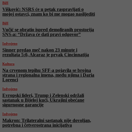
BiH
Višković: NSRS će u petak raspravljati o
mojoj ostavci, znam ko bi me mogao naslijediti
BiH
Vučić se obratio ispred demoliranih prostorija
SNS-a: “Država će dati pravi odgovor”
Izdvojeno
Sinner predao meč nakon 23 minute i
rezultata 5:0, Alcaraz je prvak Cincinnatija
Kultura
Na crvenom tepihu SFF-a pojavila se brojna
strana i regionalna imena, među njima i Daria
Lorenci
Izdvojeno
Evropski lideri, Trump i Zelenski održali
sastanak u Bijeloj kući, Ukrajini obećane
sigurnosne garancije
Izdvojeno
Makron: Trilateralni sastanak nije dovoljan,
potrebna i četverostrana inicijativa