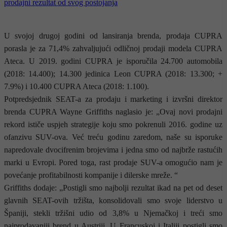
U svojoj drugoj godini od lansiranja brenda, prodaja CUPRA
porasla je za 71,4% zahvaljujući odličnoj prodaji modela CUPRA
Ateca. U 2019. godini CUPRA je isporučila 24.700 automobila
(2018: 14.400); 14.300 jedinica Leon CUPRA (2018: 13.300; +
7.9%) i 10.400 CUPRA Ateca (2018: 1.100).
Potpredsjednik SEAT-a za prodaju i marketing i izvršni direktor
brenda CUPRA Wayne Griffiths naglasio je: „Ovaj novi prodajni
rekord ističe uspjeh strategije koju smo pokrenuli 2016. godine uz
ofanzivu SUV-ova. Već treću godinu zaredom, naše su isporuke
napredovale dvocifrenim brojevima i jedna smo od najbrže rastućih
marki u Evropi. Pored toga, rast prodaje SUV-a omogućio nam je
povećanje profitabilnosti kompanije i dilerske mreže. “
Griffiths dodaje: „Postigli smo najbolji rezultat ikad na pet od deset
glavnih SEAT-ovih tržišta, konsolidovali smo svoje liderstvo u
Španiji, stekli tržišni udio od 3,8% u Njemačkoj i treći smo
najprodavaniji brend u Austriji. U Francuskoj i Italiji postigli smo