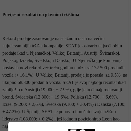
Povijesni rezultati na glavnim tržištima
Rekord prodaje zasnovan je na snažnom rastu na većini
najrelevantnijih tržišta kompanije. SEAT je ostvario najveći obim
prodaje ikad u Njemačkoj, Velikoj Britaniji, Austriji, Švicarskoj,
Poljskoj, Izraelu, Švedskoj i Danskoj. U Njemačkoj je kompanija
postavila novi rekord već treću godinu u nizu sa 132.500 prodanih
vozila (+ 16,1%). U Velikoj Britaniji prodaja je porasla za 9,5%, na
ukupno 68.800 prodanih vozila. SEAT je svoj najbolji rezultat ikad
zabilježio u Austriji (19.900; + 7.9%), gdje je treći najprodavaniji
brend, Švicarska (12.800; + 19.6%), Poljska (12.700; + 6,6%),
Izrael (9.200; + 2,6%), Švedska (9.100; + 30.4%) i Danska (7.100;
+ 47.2%). U Španiji, SEAT je ponovio i proširio svoje tržišno
liderstvo (108.000; + 0.2%) i još jednom pozicionirao Leon kao
najprodavanije vozilo. U Francuskoj i Italiji, četvrto i peto najveće