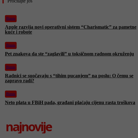
Pročitajte još
Biznis
Apple razvija novi operativni sistem “Charismatic” za pametne
kuće i robote
Biznis
Pet znakova da ste “zaglavili” u toksičnom radnom okruženju
Biznis
Radnici se suočavaju s “tihim pucanjem” na poslu: O čemu se
zapravo radi?
Biznis
Neto plata u FBiH pada, građani plaćaju cijenu rasta troškova
najnovije