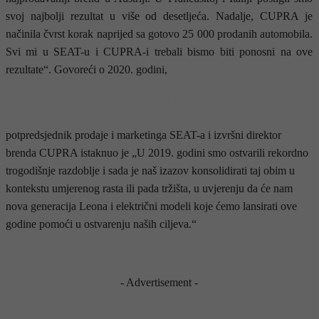
svoj najbolji rezultat u više od desetljeća. Nadalje, CUPRA je
načinila čvrst korak naprijed sa gotovo 25 000 prodanih automobila.
Svi mi u SEAT-u i CUPRA-i trebali bismo biti ponosni na ove
rezultate“. Govoreći o 2020. godini,
- OGLAS -
potpredsjednik prodaje i marketinga SEAT-a i izvršni direktor
brenda CUPRA istaknuo je „U 2019. godini smo ostvarili rekordno
trogodišnje razdoblje i sada je naš izazov konsolidirati taj obim u
kontekstu umjerenog rasta ili pada tržišta, u uvjerenju da će nam
nova generacija Leona i električni modeli koje ćemo lansirati ove
godine pomoći u ostvarenju naših ciljeva.“
- Advertisement -