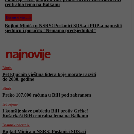
centralna tema na Balkanu
Bosanski vjestnik
Bojkot Minića u NSRS! Poslanici SDS-a i PDP-a napustili
sjednicu i poručili: “Nemamo predsjednika!”
najnovije
Biznis
Pet ključnih vještina lidera koje morate razviti
do 2030. godine
Biznis
Preko 107.000 računa u BiH pod zabranom
Izdvojeno
I komšije slave pobjedu BiH protiv Grčke!
Košarkaši BiH centralna tema na Balkanu
Bosanski vjestnik
Bojkot Minića u NSRS! Poslanici SDS-a i