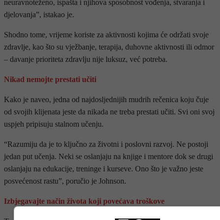
neuravnoteženo, ispašta i njihova sposobnost vođenja, stvaranja i
djelovanja”, istakao je.
Shodno tome, vrijeme koriste za aktivnosti kojima će održati svoje
zdravlje, kao što su vježbanje, terapija, duhovne aktivnosti ili odmor
– davanje prioriteta zdravlju nije luksuz, već potreba.
Nikad nemojte prestati učiti
Kako je naveo, jedna od najdosljednijih mudrih rečenica koju čuje
od svojih klijenata jeste da nikada ne treba prestati učiti. Svi oni svoj
uspjeh pripisuju stalnom učenju.
“Razumiju da je to ključno za životni i poslovni razvoj. Ne postoji
jedan put učenja. Neki se oslanjaju na knjige i mentore dok se drugi
oslanjaju na edukacije, treninge i kurseve. Ono što je važno jeste
posvećenost rastu”, poručio je Johnson.
Izbjegavajte način života koji povećava troškove