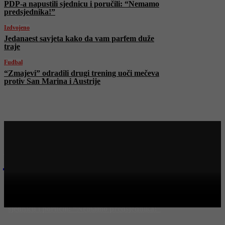
PDP-a napustili sjednicu i poručili: “Nemamo
predsjednika!”
Izdvojeno
Jedanaest savjeta kako da vam parfem duže
traje
Fudbal
“Zmajevi” odradili drugi trening uoči mečeva
protiv San Marina i Austrije
Najnovije na Face TV
Bosanski vjestnik
Bojkot Minića u NSRS! Poslanici SDS-a i PDP-a napustili
sjednicu i poručili: “Nemamo predsjednika!”