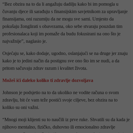
“Bez obzira na to da li angažuju dadilju kako bi im pomogla u
čuvanju djece ili sarađuju s finansijskim savjetnikom za upravljanje
finansijama, oni razumiju da ne mogu sve sami. Umjesto da
pokušaju žonglirati s obavezama, oko sebe stvaraju pouzdan tim
profesionalaca koji im pomaže da budu fokusirani na ono što je
najvažnije”, naglasio je.
Osjećaju se, kako dodaje, ugodno, oslanjajući se na druge jer znaju
kako je to jedini način da postignu sve ono što im se nudi, a da
pritom sačuvaju zdrav razum i kvalitet života.
Možeš ići daleko koliko ti zdravlje dozvoljava
Johnson je podsjetio na to da ukoliko ne vodite računa o svom
zdravlju, bit će vam teže postići svoje ciljeve, bez obzira na to
koliko su oni važni.
“Mnogi moji klijenti su to naučili iz prve ruke. Shvatili su da kada je
njihovo mentalno, fizičko, duhovno ili emocionalno zdravlje