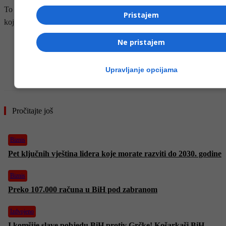
To znači investiranje u vrijednosne papire, nekretnine ili u biznise
Pristajem
koje vodi pouzdan tim, prenosi
Business Insider
.
Ne pristajem
- OGLAS -
Upravljanje opcijama
Pročitajte još
Biznis
Pet ključnih vještina lidera koje morate razviti do 2030. godine
Biznis
Preko 107.000 računa u BiH pod zabranom
Izdvojeno
I komšije slave pobjedu BiH protiv Grčke! Košarkaši BiH