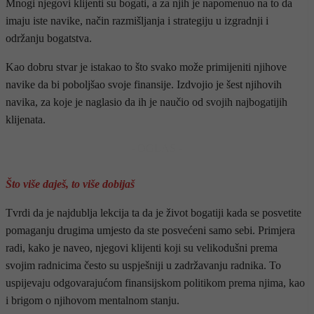
Mnogi njegovi klijenti su bogati, a za njih je napomenuo na to da
imaju iste navike, način razmišljanja i strategiju u izgradnji i
održanju bogatstva.
Kao dobru stvar je istakao to što svako može primijeniti njihove
navike da bi poboljšao svoje finansije. Izdvojio je šest njihovih
navika, za koje je naglasio da ih je naučio od svojih najbogatijih
klijenata.
- OGLAS -
Što više daješ, to više dobijaš
Tvrdi da je najdublja lekcija ta da je život bogatiji kada se posvetite
pomaganju drugima umjesto da ste posvećeni samo sebi. Primjera
radi, kako je naveo, njegovi klijenti koji su velikodušni prema
svojim radnicima često su uspješniji u zadržavanju radnika. To
uspijevaju odgovarajućom finansijskom politikom prema njima, kao
i brigom o njihovom mentalnom stanju.