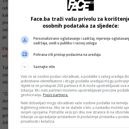
Tvrdi da je jedan od najvećih izazova njegovih bogatih klijenata
odupiranje načinu života koji uzrokuje povećanje troškova. Naime,
kako je naglasio, primamljivo je više trošiti kada više zarađujete, ali
Face.ba traži vašu privolu za korištenj
pravo bogatstvo često zahtijeva disciplinu i odricanje od
osobnih podataka za sljedeće:
zadovoljstava. Dakle, umjesto da novac trošite na životni stil, uložite
ga u posao.
Personalizirano oglašavanje i sadržaj, mjerenje oglašavanj
sadržaja, uvidi u publiku i razvoj usluga
Finansijska sloboda dolazi od onoga što posjedujete, a ne samo
Pohrana i/ili pristup podacima na uređaju
od onoga što zaradite
Saznajte više
Također je podsjetio na to da je potrebno razlikovati bogate koji
zarađuju za luksuzan način života od bogatih kojima je prioritet
Vaši će se osobni podaci obrađivati, a podatke s vašeg uređaja (ko
jedinstvene identifikatore i druge podatke uređaja) mogu pohranjiv
sticanje imovine koja im donosi prihode i dok spavaju.
dijeliti te im pristupati 203 partnera ili ih može upotrebljavati ova
lokacija. Mi i naši partneri možemo upotrebljavati precizne podat
“Zarađivanje solidnih prihoda je važno, ali rijetko samo po sebi
geolociranju.
Popis partnera.
dovoljno za dugoročno bogatstvo. Da biste postali i ostali bogati, ne
Neki dobavljači mogu obrađivati vaše osobne podatke na temelju
legitimnog interesa. Ako se ne slažete s tim, u nastavku možete upr
možete se isključivo oslanjati na svoj rad. Morate imati imovinu koja
svojim opcijama. Potražite vezu pri dnu ove stranice ili na izborni
generira zaradu uz minimalno svakodnevno učešće”, sugerisao je
lokacije za upravljanje pristankom ili povlačenje pristanka u post
privatnosti i kolačića.
Johnson.