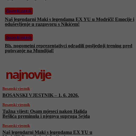
Bosanski vjestnik
Naš legendarni Maki s legendama EX YU u Modriči! Emocije i
oduševljenje u razgovoru s Nikićem!
Bosanski vjestnik
Bh. nogometni reprezentativci odradili posljednji trening pred
putovanje na Mundijal!
najnovije
Bosanski vjestnik
BOSANSKI VJESTNIK – 1. 6. 2026.
Bosanski vjestnik
Tužna vijest: Osam mjeseci nakon Halida
Bešlića preminula i njegova supruga Sejda
Bosanski vjestnik
Naš legendarni Maki s legendama EX YU u