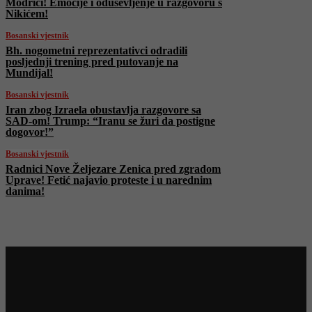
Modriči! Emocije i oduševljenje u razgovoru s
Nikićem!
Bosanski vjestnik
Bh. nogometni reprezentativci odradili
posljednji trening pred putovanje na
Mundijal!
Bosanski vjestnik
Iran zbog Izraela obustavlja razgovore sa
SAD-om! Trump: “Iranu se žuri da postigne
dogovor!”
Bosanski vjestnik
Radnici Nove Željezare Zenica pred zgradom
Uprave! Fetić najavio proteste i u narednim
danima!
Najnovije na Face TV