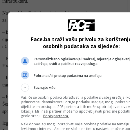
infrastrukturu.
Na istoj lokaciji planirana je izgradnja novog depoa javnog prevoza
za autobuski i minibuski saobraćaj.
– Izgradnja Nulte transverzale na Marijin dvoru, kao i izgradnja
Face.ba traži vašu privolu za korištenj
dijela saobraćajnice i mosta na Sedmoj transverzali, od Istikal
osobnih podataka za sljedeće:
džamije na Otoci do spoja sa Južnom longitudinalom na Aneksu.
– Nastavak izgradnje Južne longitudinale, od kružnog toka u
Personalizirano oglašavanje i sadržaj, mjerenje oglašavanj
sadržaja, uvidi u publiku i razvoj usluga
Hrasnom do Alipašinog polja kod džamije Kralja Fahda.
Pohrana i/ili pristup podacima na uređaju
– Izgradnja Sjeverne longitudinale od Ložioničke ulice do Šeste
transverzale.
Saznajte više
– Izgradnja tunela na Četvrtoj transverzali i njeno spajanje sa
Vaši će se osobni podaci obrađivati, a podatke s vašeg uređaja (ko
jedinstvene identifikatore i druge podatke uređaja) mogu pohranjiv
Šestom transverzalom, kao i izgradnja Šeste transverzale, koja će se
dijeliti te im pristupati 203 partnera ili ih može upotrebljavati ova
lokacija. Mi i naši partneri možemo upotrebljavati precizne podat
spojiti sa Prvom transverzalom, od Hotonja do Buća Potoka.
geolociranju.
Popis partnera.
Izgradnja podzemnih garaža na području općina Stari Grad, Centar i
Neki dobavljači mogu obrađivati vaše osobne podatke na temelju
legitimnog interesa. Ako se ne slažete s tim, u nastavku možete upr