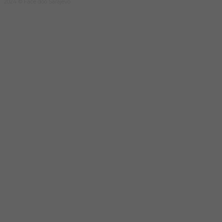
2024 © Face doo Sarajevo