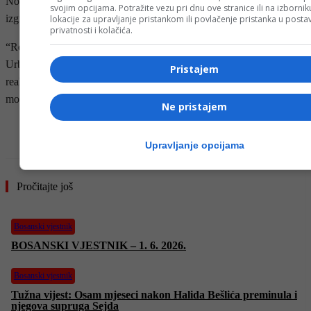
Novo Sarajevo u saradnji sa općinama i nadležnim zavodima za
svojim opcijama. Potražite vezu pri dnu ove stranice ili na izborni
izgradnju i planiranje.
lokacije za upravljanje pristankom ili povlačenje pristanka u post
privatnosti i kolačića.
“Realizacija navedenih projekata direktno je vezana za usvajanje
Urbanističkog plana, a kasnije će prvi preduslovi za uspješno
Pristajem
realizaciju biti i rješavanje imovinsko-pravnih odnosa, kako bi se
moglo pristupiti izgradnji”, rekao je Šteta.
Ne pristajem
- OGLAS -
Upravljanje opcijama
Pročitajte još
Bosanski vjestnik
BOSANSKI VJESTNIK – 1. 6. 2026.
Bosanski vjestnik
Tužna vijest: Osam mjeseci nakon Halida Bešlića preminula i
njegova supruga Sejda