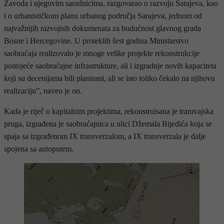
Zavoda i njegovim saradnicima, razgovarao o razvoju Sarajeva, kao
i o urbanističkom planu urbanog područja Sarajeva, jednom od
najvažnijih razvojnih dokumenata za budućnost glavnog grada
Bosne i Hercegovine. U proteklih šest godina Ministarstvo
saobraćaja realizovalo je mnoge velike projekte rekonstrukcije
postojeće saobraćajne infrastrukture, ali i izgradnje novih kapaciteta
koji su decenijama bili planirani, ali se isto toliko čekalo na njihovu
realizaciju”, naveo je on.
Kada je riječ o kapitalnim projektima, rekonstruisana je tramvajska
pruga, izgrađena je saobraćajnica u ulici Džemala Bijedića koja se
spaja sa izgrađenom IX transverzalom, a IX transverzala je dalje
spojena sa autoputem.