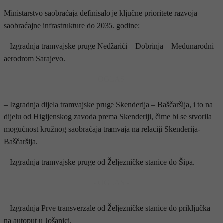
Ministarstvo saobraćaja definisalo je ključne prioritete razvoja
saobraćajne infrastrukture do 2035. godine:
– Izgradnja tramvajske pruge Nedžarići – Dobrinja – Međunarodni
aerodrom Sarajevo.
- OGLAS -
– Izgradnja dijela tramvajske pruge Skenderija – Baščaršija, i to na
dijelu od Higijenskog zavoda prema Skenderiji, čime bi se stvorila
mogućnost kružnog saobraćaja tramvaja na relaciji Skenderija-
Baščaršija.
– Izgradnja tramvajske pruge od Željezničke stanice do Šipa.
- OGLAS -
– Izgradnja Prve transverzale od Željezničke stanice do priključka
na autoput u Jošanici.