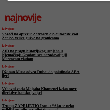
najnovije
Izdvojeno
Vozači na oprezu: Zatvoren dio autoceste kod
Zenice, velike gužve na granicama
Izdvojeno
AfD na pragu historijskog uspjeha u
Njemačkoj: Građani sve nezadovoljniji
Merzovom vladom
Izdvojeno
Džanan Musa odveo Dubai do polufinala ABA
lige!
Izdvojeno
Vrhovni vođa Mojtaba Khamenei izdao nove
direktive iranskoj vojsci
Izdvojeno
Trump ZAPRIJETIO Iranu: “Ako se neko
približi uraniju, raznijet ćemo ga”