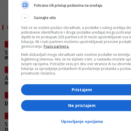
- OGLAS -
Pohrana i/ili pristup podacima na uređaju
Saznajte više
Pročitajte još
Vaši će se osobni podaci obrađivati, a podatke s vašeg uređaja (ko
jedinstvene identifikatore i druge podatke uređaja) mogu pohranjiv
dijeliti te im pristupati 203 partnera ili ih može upotrebljavati ova
lokacija. Mi i naši partneri možemo upotrebljavati precizne podat
Izdvojeno
geolociranju.
Popis partnera.
Vozači na oprezu: Zatvoren dio autoceste kod Zenice, velike
Neki dobavljači mogu obrađivati vaše osobne podatke na temelju
gužve na granicama
legitimnog interesa. Ako se ne slažete s tim, u nastavku možete upr
svojim opcijama. Potražite vezu pri dnu ove stranice ili na izborni
lokacije za upravljanje pristankom ili povlačenje pristanka u post
Izdvojeno
privatnosti i kolačića.
AfD na pragu historijskog uspjeha u Njemačkoj: Građani sve
nezadovoljniji Merzovom vladom
Pristajem
Izdvojeno
Džanan Musa odveo Dubai do polufinala ABA lige!
Ne pristajem
Izdvojeno
Upravljanje opcijama
Vrhovni vođa Mojtaba Khamenei izdao nove direktive iranskoj
vojsci