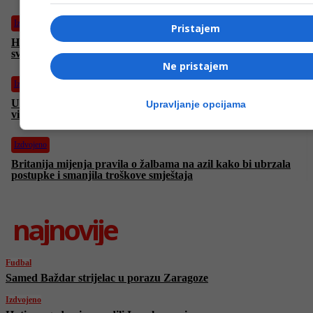
Izdvojeno
Pristajem
Huti neugodno iznenadili Izraelce novim raketama, od kojih
svaka nosi po nekoliko kasetnih bombi
Ne pristajem
Izdvojeno
Ukrajinske snage uzvraćaju kod Pokrovska: Poluokruženje
Upravljanje opcijama
više od 1.000 ruskih vojnika
Izdvojeno
Britanija mijenja pravila o žalbama na azil kako bi ubrzala
postupke i smanjila troškove smještaja
najnovije
Fudbal
Samed Baždar strijelac u porazu Zaragoze
Izdvojeno