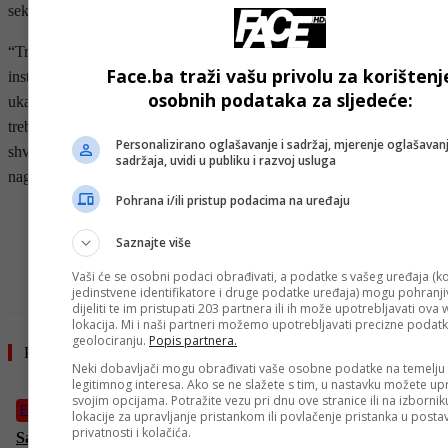
sektora.
“Treba nastaviti sa edukacijom prvenstveno finansijskog sektora i
Face.ba traži vašu privolu za korištenj
institucija, što smo mi i radili u nekoliko navrata a sve sa ciljem da
osobnih podataka za sljedeće:
ukažemo da strahovi i stavovi koje imaju nisu više opravdani i
trebaju vidi kao jedno opće nepoznavanje moderne tehnologije i
Personalizirano oglašavanje i sadržaj, mjerenje oglašavanj
shvatanja u kom smjeru ide finansijski sektor budućnosti”,
sadržaja, uvidi u publiku i razvoj usluga
naglašava Petrović.
Pohrana i/ili pristup podacima na uređaju
- OGLAS -
Saznajte više
Vaši će se osobni podaci obrađivati, a podatke s vašeg uređaja (ko
jedinstvene identifikatore i druge podatke uređaja) mogu pohranjiv
dijeliti te im pristupati 203 partnera ili ih može upotrebljavati ova
lokacija. Mi i naši partneri možemo upotrebljavati precizne podat
geolociranju.
Popis partnera.
Pročitajte još
Neki dobavljači mogu obrađivati vaše osobne podatke na temelju
legitimnog interesa. Ako se ne slažete s tim, u nastavku možete upr
svojim opcijama. Potražite vezu pri dnu ove stranice ili na izborni
Fudbal
lokacije za upravljanje pristankom ili povlačenje pristanka u post
privatnosti i kolačića.
Samed Baždar strijelac u porazu Zaragoze