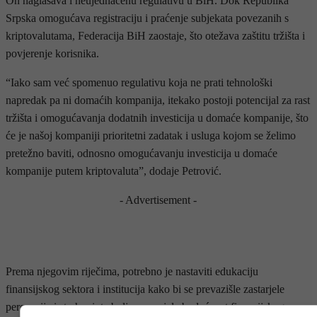
On naglašava i neujednačenu regulativu u BiH. Dok Republika
Srpska omogućava registraciju i praćenje subjekata povezanih s
kriptovalutama, Federacija BiH zaostaje, što otežava zaštitu tržišta i
povjerenje korisnika.
“Iako sam već spomenuo regulativu koja ne prati tehnološki
napredak pa ni domaćih kompanija, itekako postoji potencijal za rast
tržišta i omogućavanja dodatnih investicija u domaće kompanije, što
će je našoj kompaniji prioritetni zadatak i usluga kojom se želimo
pretežno baviti, odnosno omogućavanju investicija u domaće
kompanije putem kriptovaluta”, dodaje Petrović.
- Advertisement -
Prema njegovim riječima, potrebno je nastaviti edukaciju
finansijskog sektora i institucija kako bi se prevazišle zastarjele
percepcije i strahovi, te bolje razumjela budućnost finansijskog