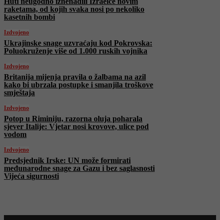
Huti neugodno iznenadili Izraelce novim
raketama, od kojih svaka nosi po nekoliko
kasetnih bombi
Izdvojeno
Ukrajinske snage uzvraćaju kod Pokrovska:
Poluokruženje više od 1.000 ruskih vojnika
Izdvojeno
Britanija mijenja pravila o žalbama na azil
kako bi ubrzala postupke i smanjila troškove
smještaja
Izdvojeno
Potop u Riminiju, razorna oluja poharala
sjever Italije: Vjetar nosi krovove, ulice pod
vodom
Izdvojeno
Predsjednik Irske: UN može formirati
međunarodne snage za Gazu i bez saglasnosti
Vijeća sigurnosti