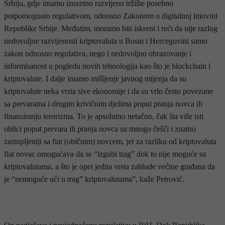
Srbiju, gdje imamo izuzetno razvijeno tržište posebno
potpomognuto regulativom, odnosno Zakonom o digitalnoj imovini
Republike Srbije. Međutim, moramo biti iskreni i reći da nije razlog
nedovoljne razvijenosti kriptovaluta u Bosni i Hercegovini samo
zakon odnosno regulativa, nego i nedovoljno obrazovanje i
informisanost u pogledu novih tehnologija kao što je blockchain i
kriptovalute. I dalje imamo mišljenje javnog mijenja da su
kriptovalute neka vrsta sive ekonomije i da su vrlo često povezane
sa prevarama i drugim krivičnim djelima poput pranja novca ili
finansiranju terorizma. To je apsolutno netačno, čak šta više isti
oblici poput prevara ili pranja novca su mnogo češći i znatno
zastupljeniji sa fiat (običnim) novcem, jer za razliku od kriptovaluta
fiat novac omogućava da se “izgubi trag” dok to nije moguće sa
kriptovalutama, a što je opet jedna vrsta zablude većine građana da
je “nemoguće ući u trag” kriptovalutama”, kaže Petrović.
- OGLAS -