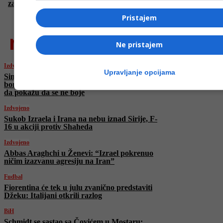
zakona ostaje ključni prioritet
Pristajem
najnovije
Ne pristajem
Izdvojeno
Upravljanje opcijama
Simbol hrabrosti i otpornosti: Dok Izraelci
bombarduju iranski zvaničnici izašli na ulice
da pokažu da se ne boje
Izdvojeno
Sukob Izraela i Irana na nebu iznad Sirije, F-
16 u akciji protiv Shaheda
Izdvojeno
Abbas Araghchi u Ženevi: “Izrael pokrenuo
ničim izazvanu agresiju na Iran”
Fudbal
Fiorentina će tek u julu zvanično predstaviti
Džeku: Italijani otkrili razlog
BiH
Schmidt se sastao sa Čovićem u Mostaru: