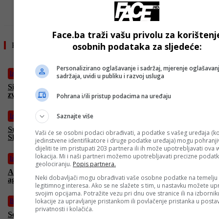
Face.ba traži vašu privolu za korištenj
osobnih podataka za sljedeće:
Pročitajte još
Personalizirano oglašavanje i sadržaj, mjerenje oglašavanj
Izdvojeno
sadržaja, uvidi u publiku i razvoj usluga
Simbol hrabrosti i otpornosti: Dok Izraelci bombarduju iranski
zvaničnici izašli na ulice da pokažu da se ne boje
Pohrana i/ili pristup podacima na uređaju
Saznajte više
Izdvojeno
Sukob Izraela i Irana na nebu iznad Sirije, F-16 u akciji protiv
Vaši će se osobni podaci obrađivati, a podatke s vašeg uređaja (ko
Shaheda
jedinstvene identifikatore i druge podatke uređaja) mogu pohranjiv
dijeliti te im pristupati 203 partnera ili ih može upotrebljavati ova
lokacija. Mi i naši partneri možemo upotrebljavati precizne podat
Izdvojeno
geolociranju.
Popis partnera.
Abbas Araghchi u Ženevi: “Izrael pokrenuo ničim izazvanu
Neki dobavljači mogu obrađivati vaše osobne podatke na temelju
agresiju na Iran”
legitimnog interesa. Ako se ne slažete s tim, u nastavku možete upr
svojim opcijama. Potražite vezu pri dnu ove stranice ili na izborni
lokacije za upravljanje pristankom ili povlačenje pristanka u post
BiH
privatnosti i kolačića.
Schmidt se sastao sa Čovićem u Mostaru: Reforma Izbornog