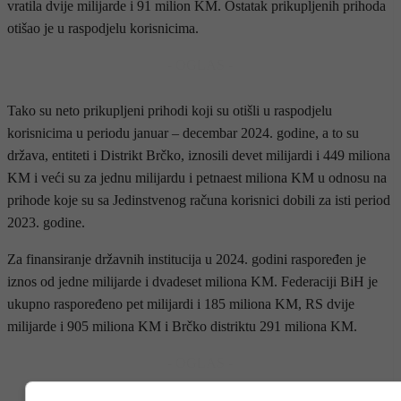
vratila dvije milijarde i 91 milion KM. Ostatak prikupljenih prihoda
otišao je u raspodjelu korisnicima.
- OGLAS -
Tako su neto prikupljeni prihodi koji su otišli u raspodjelu
korisnicima u periodu januar – decembar 2024. godine, a to su
država, entiteti i Distrikt Brčko, iznosili devet milijardi i 449 miliona
KM i veći su za jednu milijardu i petnaest miliona KM u odnosu na
prihode koje su sa Jedinstvenog računa korisnici dobili za isti period
2023. godine.
Za finansiranje državnih institucija u 2024. godini raspoređen je
iznos od jedne milijarde i dvadeset miliona KM. Federaciji BiH je
ukupno raspoređeno pet milijardi i 185 miliona KM, RS dvije
milijarde i 905 miliona KM i Brčko distriktu 291 miliona KM.
- OGLAS -