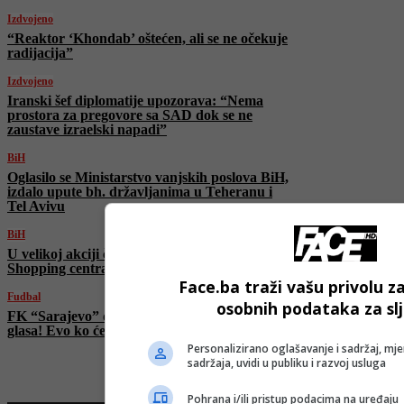
Izdvojeno
“Reaktor ‘Khondab’ oštećen, ali se ne očekuje
radijacija”
Izdvojeno
Iranski šef diplomatije upozorava: “Nema
prostora za pregovore sa SAD dok se ne
zaustave izraelski napadi”
BiH
Oglasilo se Ministarstvo vanjskih poslova BiH,
izdalo upute bh. državljanima u Teheranu i
Tel Avivu
BiH
U velikoj akciji čišćenja uređen prostor oko
Shopping centra na Grbavici
Face.ba traži vašu privolu z
Fudbal
osobnih podataka za sl
FK “Sarajevo” doveo golmana svjetskog
glasa! Evo ko će braniti gol Bordo kluba
Personalizirano oglašavanje i sadržaj, mje
sadržaja, uvidi u publiku i razvoj usluga
Pohrana i/ili pristup podacima na uređaju