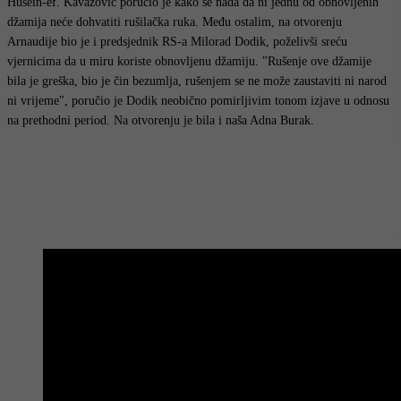
Husein-ef. Kavazović poručio je kako se nada da ni jednu od obnovljenih
džamija neće dohvatiti rušilačka ruka. Među ostalim, na otvorenju
Arnaudije bio je i predsjednik RS-a Milorad Dodik, poželivši sreću
vjernicima da u miru koriste obnovljenu džamiju. "Rušenje ove džamije
bila je greška, bio je čin bezumlja, rušenjem se ne može zaustaviti ni narod
ni vrijeme", poručio je Dodik neobično pomirljivim tonom izjave u odnosu
na prethodni period. Na otvorenju je bila i naša Adna Burak.