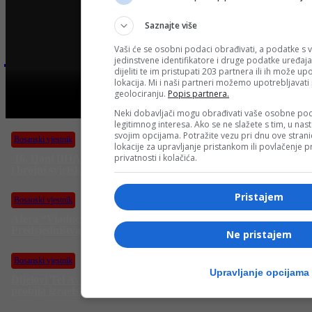
Saznajte više
Najnovije na Face TV
Vaši će se osobni podaci obrađivati, a podatke s v
jedinstvene identifikatore i druge podatke uređaja
dijeliti te im pristupati 203 partnera ili ih može u
lokacija. Mi i naši partneri možemo upotrebljavat
Bosanski vjestnik
geolociranju.
Popis partnera.
BOSANSKI VJESTNIK – 19. 6. 2025.
Neki dobavljači mogu obrađivati vaše osobne pod
legitimnog interesa. Ako se ne slažete s tim, u nas
svojim opcijama. Potražite vezu pri dnu ove stranic
Bosanski vjestnik
lokacije za upravljanje pristankom ili povlačenje
privatnosti i kolačića.
16. Dani BHAAASA traju sve do 22. juna: Simpoziji, forumi
i brojni svjetski stručnjaci
J
n
Pristajem
Bosanski vjestnik
m
k
Afera “Viaduct”: Tužilaštvo BiH formiralo predmet protiv
Predsjedništva i članova Vijeća ministara!
Ne pristajem
Bosanski vjestnik
Upravljanje opcijama
Dijelovi Tel Aviva potpuno uništeni! Trećina iranskih raketa
probija izraelsku protuzračnu odbranu!