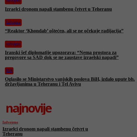
Izdvojeno
Izraelci dronom napali stambenu četvrt u Teheranu
Izdvojeno
“Reaktor ‘Khondab’ oštećen, ali se ne očekuje radijacija”
Izdvojeno
Iranski šef diplomatije upozorava: “Nema prostora za
pregovore sa SAD dok se ne zaustave izraelski napadi”
BiH
Oglasilo se Ministarstvo vanjskih poslova BiH, izdalo upute bh.
državljanima u Teheranu i Tel Avivu
najnovije
Izdvojeno
Izraelci dronom napali stambenu četvrt u
Teheranu