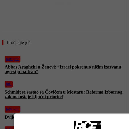
- OGLAS -
Pročitajte još
Izdvojeno
Abbas Araghchi u Ženevi: “Izrael pokrenuo ničim izazvanu
agresiju na Iran”
BiH
Schmidt se sastao sa Čovićem u Mostaru: Reforma Izbornog
zakona ostaje ključni prioritet
Izdvojeno
Dvije osobe teško ranjene u udaru u Haifu