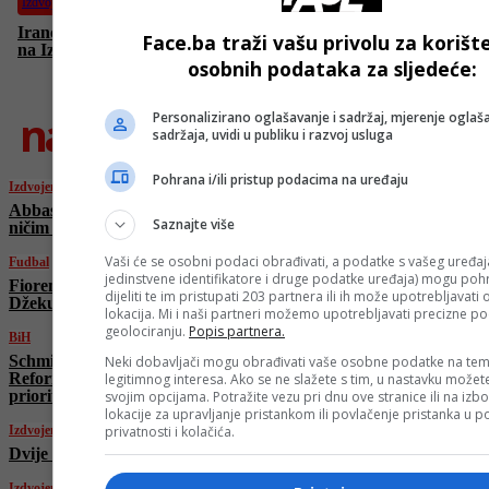
Izdvojeno
Iranci tvrde da su nadmoćniji: “Ispalili smo samo jednu raketu
Face.ba traži vašu privolu za korišt
na Izrael i ona je pogodila metu”
osobnih podataka za sljedeće:
najnovije
Personalizirano oglašavanje i sadržaj, mjerenje oglaša
sadržaja, uvidi u publiku i razvoj usluga
Pohrana i/ili pristup podacima na uređaju
Izdvojeno
Abbas Araghchi u Ženevi: “Izrael pokrenuo
Saznajte više
ničim izazvanu agresiju na Iran”
Vaši će se osobni podaci obrađivati, a podatke s vašeg uređaja
Fudbal
jedinstvene identifikatore i druge podatke uređaja) mogu pohra
Fiorentina će tek u julu zvanično predstaviti
dijeliti te im pristupati 203 partnera ili ih može upotrebljavati
Džeku: Italijani otkrili razlog
lokacija. Mi i naši partneri možemo upotrebljavati precizne p
geolociranju.
Popis partnera.
BiH
Schmidt se sastao sa Čovićem u Mostaru:
Neki dobavljači mogu obrađivati vaše osobne podatke na tem
Reforma Izbornog zakona ostaje ključni
legitimnog interesa. Ako se ne slažete s tim, u nastavku možete
prioritet
svojim opcijama. Potražite vezu pri dnu ove stranice ili na izb
lokacije za upravljanje pristankom ili povlačenje pristanka u
Izdvojeno
privatnosti i kolačića.
Dvije osobe teško ranjene u udaru u Haifu
Izdvojeno