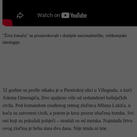
"Živu lomaču" su prouzrokovale i donijele nacionalističke, velikosrpske
ideologije.
32 godine su prošle otkako je u Pionirskoj ulici u Višegradu, u kući
Adema Omeragića, živo spaljeno više od sedamdeset bošnjačkih
civila. Pod komandom osuđenog ratnog zločinca Milana Lukića, u
kuću su zatvoreni civili, a potom je kroz prozor ubačena bomba. Svi
oni koji su pokušali pobjeći
–
stradali su od metaka. Najmlađa žrtva
ovog zločina je beba stara dva dana. Nije imala ni ime.