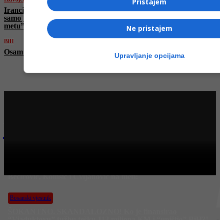
Pristajem
Iranci tvrde da su nadmoćniji: “Ispalili smo
samo jednu raketu na Izrael i ona je pogodila
metu”
Ne pristajem
BiH
Osam državljana BiH evakuisano iz Irana
Upravljanje opcijama
Najnovije na Face TV
Bosanski vjestnik
Ko je “hapio” 113 miliona KM?! Kajganić najavio hapšenja:
Bećirović, Komšić i Cvijanović na meti!
Bosanski vjestnik
ŠOKANTNO, SKANDALOZNO! Ko je finansirao
“Viaduktovu” tužbu tešku 113 miliona KM i “uništio” BiH?!