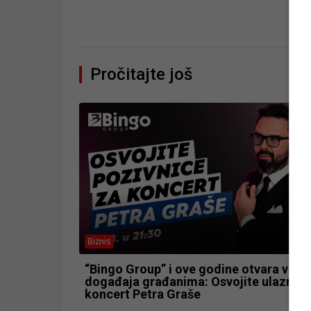
Pročitajte još
Biznis
“Bingo Group” i ove godine otvara vrata
događaja građanima: Osvojite ulaznice
koncert Petra Graše