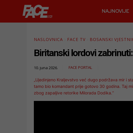
NAJNOVIJE
NASLOVNICA
FACE TV
BOSANSKI VJESTNI
Biritanski lordovi zabrinut
FACE PORTAL
10. juna 2026.
„Ujedinjeno Kraljevstvo već dugo podržava mir i stab
tamo bio komandant prije gotovo 30 godina. Taj mir i
zbog zapaljive retorike Milorada Dodika.“