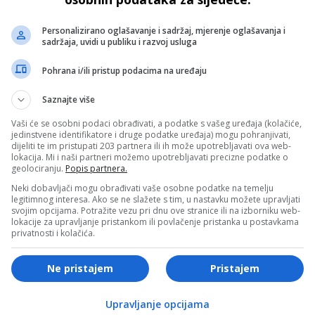
- OGLAS -
Personalizirano oglašavanje i sadržaj, mjerenje oglašavanja i
sadržaja, uvidi u publiku i razvoj usluga
Pohrana i/ili pristup podacima na uređaju
Saznajte više
Vaši će se osobni podaci obrađivati, a podatke s vašeg uređaja (kolačiće,
jedinstvene identifikatore i druge podatke uređaja) mogu pohranjivati,
dijeliti te im pristupati 203 partnera ili ih može upotrebljavati ova web-
lokacija. Mi i naši partneri možemo upotrebljavati precizne podatke o
geolociranju.
Popis partnera.
Neki dobavljači mogu obrađivati vaše osobne podatke na temelju
legitimnog interesa. Ako se ne slažete s tim, u nastavku možete upravljati
svojim opcijama. Potražite vezu pri dnu ove stranice ili na izborniku web-
lokacije za upravljanje pristankom ili povlačenje pristanka u postavkama
privatnosti i kolačića.
Fudbal
Ne pristajem
Pristajem
 VIP
Luka Modrić objasnio zašto je potpisao novi
 za
ugovor sa “Milanom”, presudila je jedna stva
Upravljanje opcijama