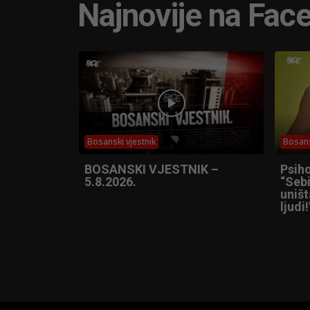
Najnovije na Fac
Bosanski vjestnik
Bosans
BOSANSKI VJESTNIK –
Psih
5.8.2026.
“Sebi
uniš
ljudi!