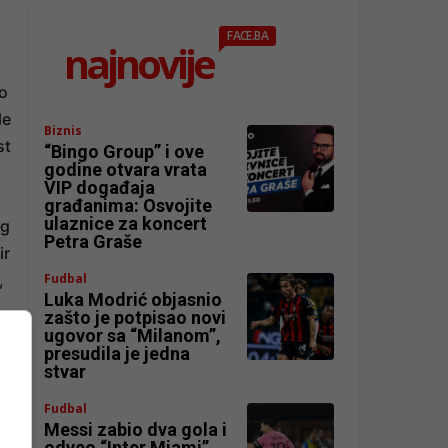
FACE.BA
najnovije
vo
le
Biznis
st
“Bingo Group” i ove
godine otvara vrata
VIP događaja
građanima: Osvojite
ulaznice za koncert
og
Petra Graše
ir
,
Fudbal
Luka Modrić objasnio
zašto je potpisao novi
ugovor sa “Milanom”,
presudila je jedna
stvar
Fudbal
Messi zabio dva gola i
odveo “Inter Miami”