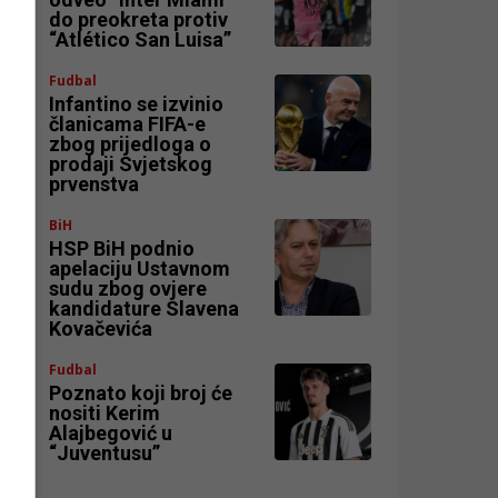
do preokreta protiv
“Atlético San Luisa”
Fudbal
Infantino se izvinio
članicama FIFA-e
zbog prijedloga o
prodaji Svjetskog
prvenstva
BiH
HSP BiH podnio
apelaciju Ustavnom
sudu zbog ovjere
kandidature Slavena
Kovačevića
Fudbal
Poznato koji broj će
nositi Kerim
Alajbegović u
r
“Juventusu”