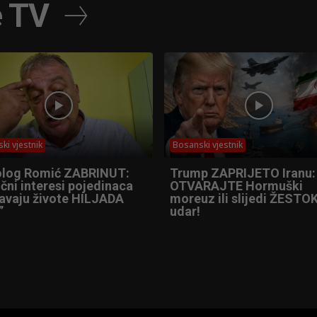
e TV
ki vjestnik
Bosanski vjestnik
olog Romić ZABRINUT:
Trump ZAPRIJETO Iranu:
čni interesi pojedinaca
OTVARAJTE Hormuški
tavaju živote HILJADA
moreuz ili slijedi ŽESTOK
”
udar!