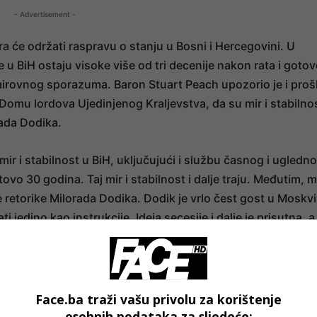
- Advertisement -
a će održati raspravu o stanju u Bosni i Hercegovini. U
 u BiH ostaju visoke više od tri decenije nakon rata i goto
irovnog sporazuma. Baron Stuart Peach upozorio je i proš
 Domu lordova Ujedinjenog Kraljevstva, da su mir i stabilno
rada Dodika.
ir i stabilnost u BiH, uključujući i službu časnog i ugledn
vo 30 godina. Taj mir i stabilnost i dalje traju. Međutim, m
e retorike Milorada Dodika. Dodik je vrlo čest gost u Moskvi
jedino kao instrukcije. Ideja secesije i dalje je prisutna, a
 teritorijalni integritet BiH.“
- OGLAS -
Face.ba traži vašu privolu za korištenje
osobnih podataka za sljedeće: