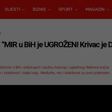
VIJESTI
BIZNIS
SPORT
MAGAZIN
K
i: “MIR u BiH je UGROŽEN! Krivac je 
ilnost u BiH, uključujući i službu časnog i uglednog Walkera koji je
 stabilnost i dalje traju. Međutim, mir i stabilnost su pod prijetnjom