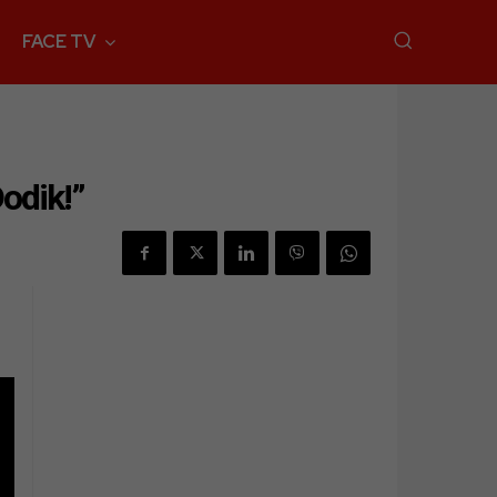
FACE TV
Dodik!”