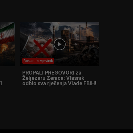
Bosanski vjestnik
PROPALI PREGOVORI za
Željezaru Zenica: Vlasnik
I
odbio sva rješenja Vlade FBiH!