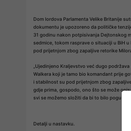
Dom lordova Parlamenta Velike Britanije sutr
dokumentu je upozoreno da političke tenzije
31 godinu nakon potpisivanja Dejtonskog m
sedmice, tokom rasprave o situaciji u BiH u
pod prijetnjom zbog zapaljive retorike Milo
„Ujedinjeno Kraljevstvo već dugo podržava m
Walkera koji je tamo bio komandant prije goto
i stabilnost su pod prijetnjom zbog zapaljiv
gdje prima, gospodo, ono što se može opisati 
svi se možemo složiti da bi to bilo pogubno za
Detalji u nastavku.