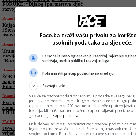
PORUKE: “Dijalog i partnerstva ključ
razvoja Bosne i Hercegovine”
Bosanski vjestnik
Kajganić i Džuvo SPASILI Dodika, Viškovića
i Stevandića od procesuiranja za napad na
Face.ba traži vašu privolu za korišt
ustavni poredak?
osobnih podataka za sljedeće:
Bosanski vjestnik
Trump UVJERAVA: “Iran PRISTAO da ne
razvija nuklearno oružje!” Rubio:
Personalizirano oglašavanje i sadržaj, mjerenje oglaša
“Razmatramo ublažavanje sankcija!”
sadržaja, uvidi u publiku i razvoj usluga
Bosanski vjestnik
Pohrana i/ili pristup podacima na uređaju
ŠOK I TUGA: Napustio nas je legendarni,
najcjenjeniji košarkaški komentator, kolega
Saznajte više
Edin Avdić!
Vaši će se osobni podaci obrađivati, a podatke s vašeg uređaja
Bosanski vjestnik
jedinstvene identifikatore i druge podatke uređaja) mogu pohra
Evropski susjedi „nabacuju lopticu“
dijeliti te im pristupati 203 partnera ili ih može upotrebljavati
sunarodnjacima za priču o TREĆEM
lokacija. Mi i naši partneri možemo upotrebljavati precizne p
ENTITETU!
geolociranju.
Popis partnera.
FACE TV
Neki dobavljači mogu obrađivati vaše osobne podatke na tem
OPAJDARO, KUČKO… STRAVIČNO
legitimnog interesa. Ako se ne slažete s tim, u nastavku možete
vrijeđaju žene! Borić: “Svako žensko noge ima
svojim opcijama. Potražite vezu pri dnu ove stranice ili na izb