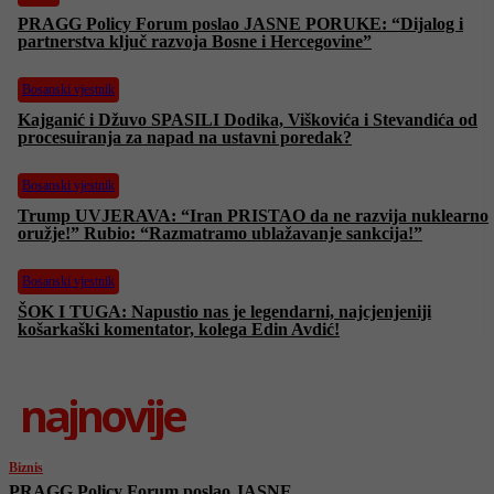
PRAGG Policy Forum poslao JASNE PORUKE: “Dijalog i
partnerstva ključ razvoja Bosne i Hercegovine”
Bosanski vjestnik
Kajganić i Džuvo SPASILI Dodika, Viškovića i Stevandića od
procesuiranja za napad na ustavni poredak?
Bosanski vjestnik
Trump UVJERAVA: “Iran PRISTAO da ne razvija nuklearno
oružje!” Rubio: “Razmatramo ublažavanje sankcija!”
Bosanski vjestnik
ŠOK I TUGA: Napustio nas je legendarni, najcjenjeniji
košarkaški komentator, kolega Edin Avdić!
najnovije
Biznis
PRAGG Policy Forum poslao JASNE