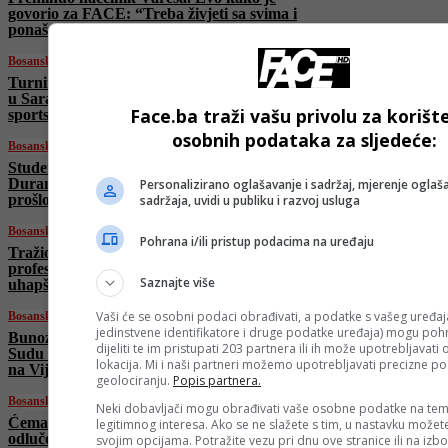
govorio za FACE: “Treba živjeti sa svima i
ponašati se kao čovjek”
Bosanski vjestnik
Turnir “No Limit Fighting Network 23” sutra
u Sarajevu donosi mečeve od velikog
Face.ba traži vašu privolu za korišt
sportskog značaja!
osobnih podataka za sljedeće:
Bosanski vjestnik
Studenti na Bjelavama u životnoj opasnosti!
Duranović: “Kotlovnica iz šezdesetih godina
Personalizirano oglašavanje i sadržaj, mjerenje oglaša
prošlog vijeka!”
sadržaja, uvidi u publiku i razvoj usluga
Bosanski vjestnik
Pohrana i/ili pristup podacima na uređaju
Tražio od djece snimke: Banjalučanin,
profesor u srednjoj školi u Laktašima,
Saznajte više
uhapšen zbog pedofilije!
Vaši će se osobni podaci obrađivati, a podatke s vašeg uređaja
Bosanski vjestnik
jedinstvene identifikatore i druge podatke uređaja) mogu pohra
Bunoza: “Debata o zakonima o VSTV-u i
dijeliti te im pristupati 203 partnera ili ih može upotrebljavati
Sudu BiH mogla bi biti završena 8. decembra
lokacija. Mi i naši partneri možemo upotrebljavati precizne p
na Vijeću ministara”
geolociranju.
Popis partnera.
Bosanski vjestnik
Neki dobavljači mogu obrađivati vaše osobne podatke na tem
Ćeman: “Ustavnost Vlade RS-a ne može biti
legitimnog interesa. Ako se ne slažete s tim, u nastavku možete
odlučena ‘dlanom o dlan’! Odluka krajem
svojim opcijama. Potražite vezu pri dnu ove stranice ili na izb