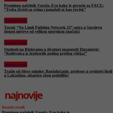
Preminuo načelnik Vareša. Evo kako je govorio za FACE:
“Treba živjeti sa svima i ponašati se kao čovjek”
Bosanski vjestnik
Turnir “No Limit Fighting Network 23” sutra u Sarajevu
donosi mečeve od velikog sportskog značaja!
Bosanski vjestnik
Studenti na Bjelavama u životnoj opasnosti! Duranović:
“Kotlovnica iz šezdesetih godina prošlog vijeka!”
Bosanski vjestnik
Tražio od djece snimke: Banjalučanin, profesor u srednjoj školi
u Laktašima, uhapšen zbog pedofilije!
najnovije
Bosanski vjestnik
Preminuo načelnik Vareša. Evo kako je