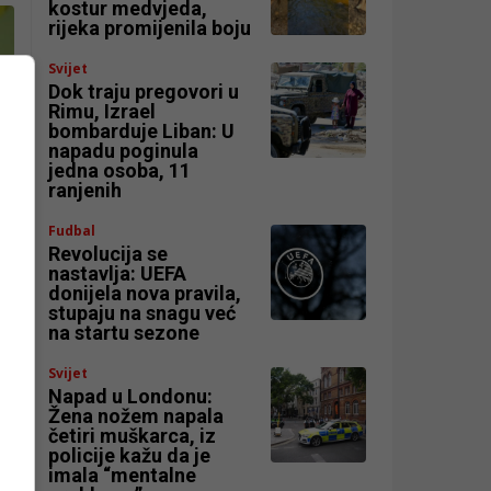
kostur medvjeda,
rijeka promijenila boju
Svijet
Dok traju pregovori u
Rimu, Izrael
bombarduje Liban: U
napadu poginula
jedna osoba, 11
ranjenih
Fudbal
Revolucija se
nastavlja: UEFA
donijela nova pravila,
stupaju na snagu već
na startu sezone
Svijet
Napad u Londonu:
Žena nožem napala
četiri muškarca, iz
policije kažu da je
imala “mentalne