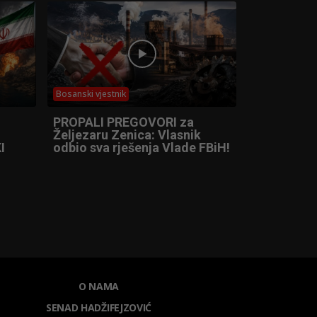
Bosanski vjestnik
PROPALI PREGOVORI za
Željezaru Zenica: Vlasnik
I
odbio sva rješenja Vlade FBiH!
O NAMA
SENAD HADŽIFEJZOVIĆ