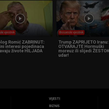
ki vjestnik
Bosanski vjestnik
olog Romić ZABRINUT:
Trump ZAPRIJETO Iranu:
ni interesi pojedinaca
OTVARAJTE Hormuški
tavaju živote HILJADA
moreuz ili slijedi ŽESTOK
udar!
VIJESTI
BIZNIS