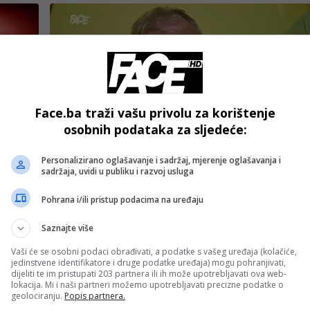
Face.ba traži vašu privolu za korištenje
osobnih podataka za sljedeće:
Bosanski vjestnik
Personalizirano oglašavanje i sadržaj, mjerenje oglašavanja i
Psiholog Romić ZABRINUT: Sebični interesi
sadržaja, uvidi u publiku i razvoj usluga
pojedinaca uništavaju živote HILJADA ljudi!
Pohrana i/ili pristup podacima na uređaju
Saznajte više
Vaši će se osobni podaci obrađivati, a podatke s vašeg uređaja (kolačiće,
jedinstvene identifikatore i druge podatke uređaja) mogu pohranjivati,
dijeliti te im pristupati 203 partnera ili ih može upotrebljavati ova web-
lokacija. Mi i naši partneri možemo upotrebljavati precizne podatke o
geolociranju.
Popis partnera.