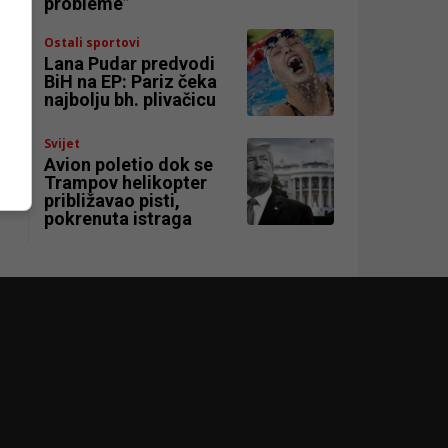
probleme”
Ostali sportovi
Lana Pudar predvodi
BiH na EP: Pariz čeka
najbolju bh. plivačicu
Svijet
Avion poletio dok se
Trampov helikopter
približavao pisti,
pokrenuta istraga