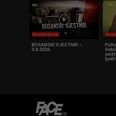
Bosanski vjestnik
Bosans
BOSANSKI VJESTNIK –
Psih
5.8.2026.
Sebič
uniš
ljudi!