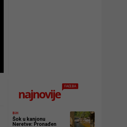
FACE.BA
najnovije
BiH
Šok u kanjonu
Neretve: Pronađen