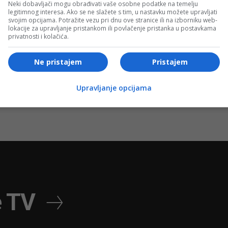
Neki dobavljači mogu obrađivati vaše osobne podatke na temelju
legitimnog interesa. Ako se ne slažete s tim, u nastavku možete upravljati
svojim opcijama. Potražite vezu pri dnu ove stranice ili na izborniku web-
Bosanski vjestnik
lokacije za upravljanje pristankom ili povlačenje pristanka u postavkama
privatnosti i kolačića.
PROPALI PREGOVORI za Željezaru Zenica:
ar!
Vlasnik odbio sva rješenja Vlade FBiH!
Ne pristajem
Pristajem
Upravljanje opcijama
e TV