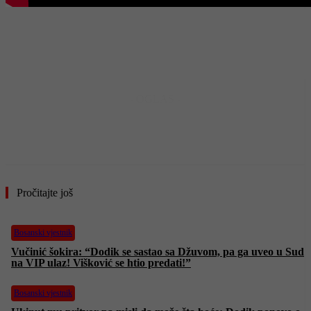
- OGLAS -
Pročitajte još
Bosanski vjestnik
Vučinić šokira: “Dodik se sastao sa Džuvom, pa ga uveo u Sud
na VIP ulaz! Višković se htio predati!”
Bosanski vjestnik