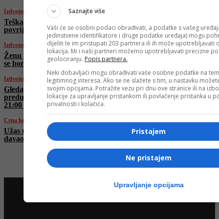
Saznajte više
Izdvojeno
Teška nesreća na sjeveru države: Tri osobe
Vaši će se osobni podaci obrađivati, a podatke s vašeg uređaja
povrijeđene, u toku uviđaj
jedinstvene identifikatore i druge podatke uređaja) mogu pohra
dijeliti te im pristupati 203 partnera ili ih može upotrebljavati
Izdvojeno
lokacija. Mi i naši partneri možemo upotrebljavati precizne p
Ženu u Međimurju sjekirom ubio sin, suprug
geolociranju.
Popis partnera.
se bori za život, traje velika potraga
Neki dobavljači mogu obrađivati vaše osobne podatke na tem
Izdvojeno
legitimnog interesa. Ako se ne slažete s tim, u nastavku možete
svojim opcijama. Potražite vezu pri dnu ove stranice ili na izb
Gledajte dokumentarni film “Genocid s
lokacije za upravljanje pristankom ili povlačenje pristanka u
predumišljajem” samo na FACE TV 10. jula u
privatnosti i kolačića.
21:00 h!
Crna hronika
Užas u Srbiji: Pronađen spaljen čovjek, jedva
Pristajem
davao znake života, prebačen na reanimaciju
Ne pristajem
Upravljanje opcijama
Najnovije na Face TV