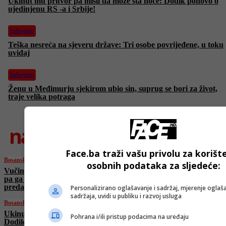
Ukinut mu pritvor pa misli da može šta hoće: Dodik ponovo o
ujedinjenu RS -a i Srbije!
Izdvojeno
Teška nesreća na sjeveru države: Tri osobe povrijeđene, u toku
uviđaj
Izdvojeno
Ženu u Međimurju sjekirom ubio sin, suprug se bori za život,
traje velika potraga
najnovije
Face.ba traži vašu privolu za korišt
Bosanski vjestnik
osobnih podataka za sljedeće:
Vučinić šokira: “Dodik se sastao sa Džuvom,
pa ga uveo u Sud na VIP ulaz! Višković se htio
predati!”
Personalizirano oglašavanje i sadržaj, mjerenje oglaša
sadržaja, uvidi u publiku i razvoj usluga
Bosanski vjestnik
Ukinut mu pritvor pa misli da može šta hoće:
Pohrana i/ili pristup podacima na uređaju
Dodik ponovo o ujedinjenu RS -a i Srbije!