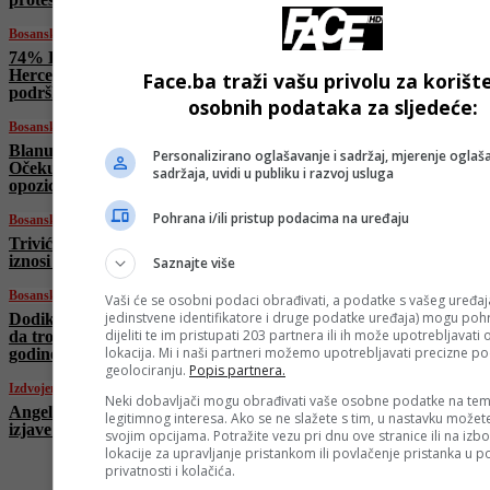
Bosanski vjestnik
74% Hrvata za proširenje EU na Bosnu i
Hercegovinu! Milanović: Nismo mentori nego
Face.ba traži vašu privolu za korišt
podrška!
osobnih podataka za sljedeće:
Bosanski vjestnik
Blanuša nesiguran u podršku PDP-a:
Personalizirano oglašavanje i sadržaj, mjerenje oglaša
Očekujem podršku onih koji vjeruju da treba
sadržaja, uvidi u publiku i razvoj usluga
opoziciono djelovati!
Pohrana i/ili pristup podacima na uređaju
Bosanski vjestnik
Trivić: Javni dug po glavi stanovnika u RS-u
iznosi više od 6.000 KM! Izbori nam trebaju!
Saznajte više
Bosanski vjestnik
Vaši će se osobni podaci obrađivati, a podatke s vašeg uređaja
jedinstvene identifikatore i druge podatke uređaja) mogu pohra
Dodik:Ja sam predsjednik RS, ali nisam glup
dijeliti te im pristupati 203 partnera ili ih može upotrebljavati
da trošim budžet predsjednika, dobio bih
lokacija. Mi i naši partneri možemo upotrebljavati precizne p
godine zatvora
geolociranju.
Popis partnera.
Izdvojeno
Neki dobavljači mogu obrađivati vaše osobne podatke na tem
Angela Merkel razbjesnila istok Evrope zbog
legitimnog interesa. Ako se ne slažete s tim, u nastavku možete
izjave o Ukrajini
svojim opcijama. Potražite vezu pri dnu ove stranice ili na izb
lokacije za upravljanje pristankom ili povlačenje pristanka u
privatnosti i kolačića.