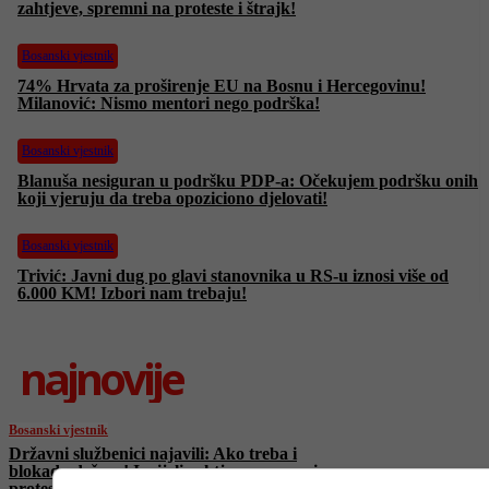
zahtjeve, spremni na proteste i štrajk!
Bosanski vjestnik
74% Hrvata za proširenje EU na Bosnu i Hercegovinu!
Milanović: Nismo mentori nego podrška!
Bosanski vjestnik
Blanuša nesiguran u podršku PDP-a: Očekujem podršku onih
koji vjeruju da treba opoziciono djelovati!
Bosanski vjestnik
Trivić: Javni dug po glavi stanovnika u RS-u iznosi više od
6.000 KM! Izbori nam trebaju!
najnovije
Bosanski vjestnik
Državni službenici najavili: Ako treba i
blokada države! Iznijeli zahtjeve, spremni na
proteste i štrajk!