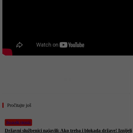
- OGLAS -
Pročitajte još
Bosanski vjestnik
Državni službenici najavili: Ako treba i blokada države! Iznijeli