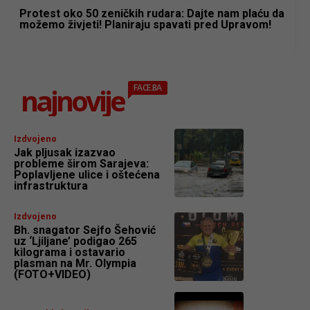
Protest oko 50 zeničkih rudara: Dajte nam plaću da
možemo živjeti! Planiraju spavati pred Upravom!
najnovije
FACE.BA
Izdvojeno
Jak pljusak izazvao
probleme širom Sarajeva:
Poplavljene ulice i oštećena
infrastruktura
Izdvojeno
Bh. snagator Sejfo Šehović
uz ‘Ljiljane’ podigao 265
kilograma i ostavario
plasman na Mr. Olympia
(FOTO+VIDEO)