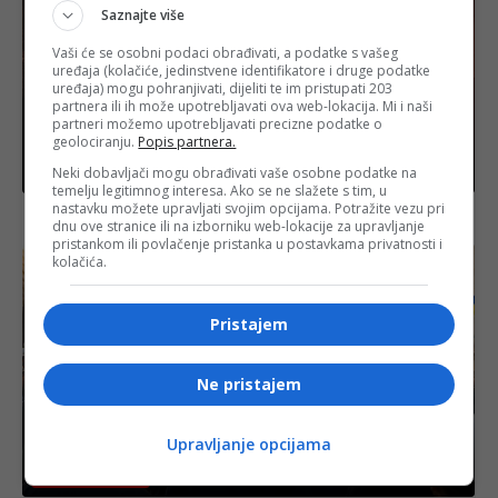
Saznajte više
Vaši će se osobni podaci obrađivati, a podatke s vašeg
uređaja (kolačiće, jedinstvene identifikatore i druge podatke
uređaja) mogu pohranjivati, dijeliti te im pristupati 203
partnera ili ih može upotrebljavati ova web-lokacija. Mi i naši
partneri možemo upotrebljavati precizne podatke o
geolociranju.
Popis partnera.
Neki dobavljači mogu obrađivati vaše osobne podatke na
Bosanski vjestnik
temelju legitimnog interesa. Ako se ne slažete s tim, u
nastavku možete upravljati svojim opcijama. Potražite vezu pri
BOSANSKI VJESTNIK – 15. 6. 2026.
dnu ove stranice ili na izborniku web-lokacije za upravljanje
pristankom ili povlačenje pristanka u postavkama privatnosti i
kolačića.
Pristajem
Ne pristajem
Upravljanje opcijama
Bosanski vjestnik