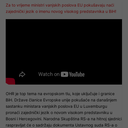
Za to vrijeme ministri vanjskih poslova EU pokušavaju naći
zajednički jezik o imenu novog visokog predstavnika u BiH!
OHR je top tema na evropskom tlu, koje uključuje i granice
BiH. Države članice Evropske unije pokušaće na današnjem
sastanku ministara vanjskih poslova EU u Luxemburgu
pronaći zajednički jezik o novom visokom predstavniku u
Bosni i Hercegovini. Narodna Skupština RS-a na hitnoj sjednici
raspravljat će o sadržaju dokumenta Ustavnog suda RS-a o