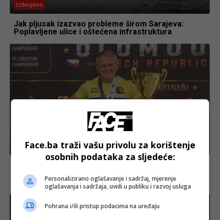
Izdvojeno
Jak pljusak izazvao probleme širom Sarajeva:
Poplavljene ulice i oštećena infrastruktura
Face.ba traži vašu privolu za korištenje
Izdvojeno
osobnih podataka za sljedeće:
Bh. snagator Sejfo Šehović uz ‘Ljiljane’ podigao 265
kilograma i ostavario plasman na Mr. Olympia
Personalizirano oglašavanje i sadržaj, mjerenje
(FOTO+VIDEO)
oglašavanja i sadržaja, uvidi u publiku i razvoj usluga
Pohrana i/ili pristup podacima na uređaju