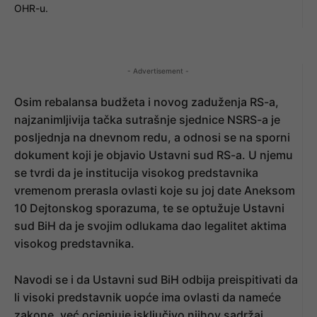
OHR-u.
- Advertisement -
Osim rebalansa budžeta i novog zaduženja RS-a,
najzanimljivija tačka sutrašnje sjednice NSRS-a je
posljednja na dnevnom redu, a odnosi se na sporni
dokument koji je objavio Ustavni sud RS-a. U njemu
se tvrdi da je institucija visokog predstavnika
vremenom prerasla ovlasti koje su joj date Aneksom
10 Dejtonskog sporazuma, te se optužuje Ustavni
sud BiH da je svojim odlukama dao legalitet aktima
visokog predstavnika.
Navodi se i da Ustavni sud BiH odbija preispitivati da
li visoki predstavnik uopće ima ovlasti da nameće
zakone, već ocjenjuje isključivo njihov sadržaj.