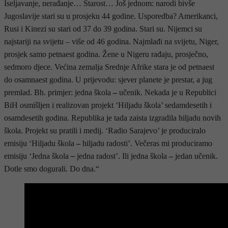
Iseljavanje, nerađanje… Starost… Još jednom: narodi bivše
Jugoslavije stari su u prosjeku 44 godine. Usporedba? Amerikanci,
Rusi i Kinezi su stari od 37 do 39 godina. Stari su. Nijemci su
najstariji na svijetu – više od 46 godina. Najmlađi na svijetu, Niger,
prosjek samo petnaest godina. Žene u Nigeru rađaju, prosječno,
sedmoro djece. Većina zemalja Srednje Afrike stara je od petnaest
do osamnaest godina. U prijevodu: sjever planete je prestar, a jug
premlad. Bh. primjer: jedna škola
–
učenik. Nekada je u Republici
BiH osmišljen i realizovan projekt ‘Hiljadu škola’ sedamdesetih i
osamdesetih godina. Republika je tada zaista izgradila hiljadu novih
škola. Projekt su pratili i medij. ‘Radio Sarajevo’ je produciralo
emisiju ‘Hiljadu škola
–
hiljadu radosti’. Večeras mi produciramo
emisiju ‘Jedna škola
–
jedna radost’. Ili jedna škola
–
jedan učenik.
Dotle smo dogurali. Do dna.“