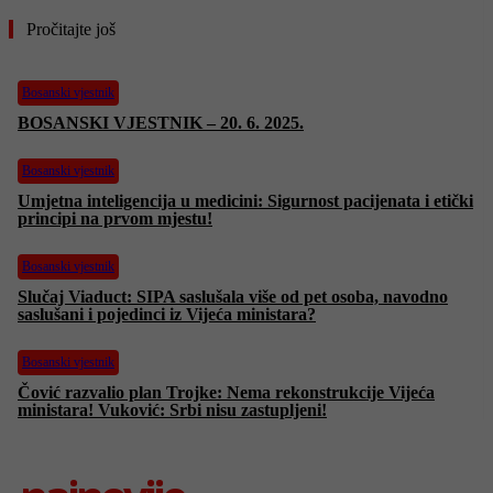
Pročitajte još
Bosanski vjestnik
BOSANSKI VJESTNIK – 20. 6. 2025.
Bosanski vjestnik
Umjetna inteligencija u medicini: Sigurnost pacijenata i etički
principi na prvom mjestu!
Bosanski vjestnik
Slučaj Viaduct: SIPA saslušala više od pet osoba, navodno
saslušani i pojedinci iz Vijeća ministara?
Bosanski vjestnik
Čović razvalio plan Trojke: Nema rekonstrukcije Vijeća
ministara! Vuković: Srbi nisu zastupljeni!