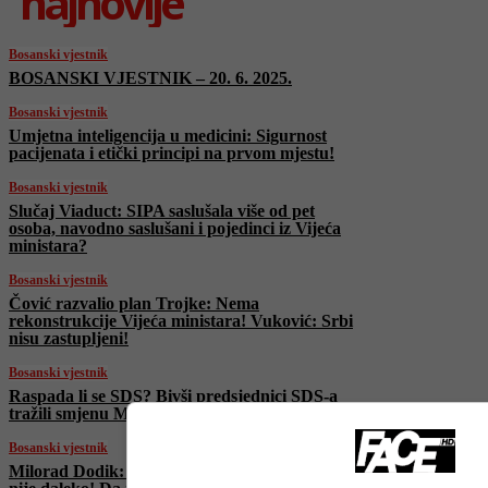
najnovije
Bosanski vjestnik
BOSANSKI VJESTNIK – 20. 6. 2025.
Bosanski vjestnik
Umjetna inteligencija u medicini: Sigurnost
pacijenata i etički principi na prvom mjestu!
Bosanski vjestnik
Slučaj Viaduct: SIPA saslušala više od pet
osoba, navodno saslušani i pojedinci iz Vijeća
ministara?
Bosanski vjestnik
Čović razvalio plan Trojke: Nema
rekonstrukcije Vijeća ministara! Vuković: Srbi
nisu zastupljeni!
Bosanski vjestnik
Raspada li se SDS? Bivši predsjednici SDS-a
tražili smjenu Miličevića, stranka ga podržala
Bosanski vjestnik
Milorad Dodik: RS ima alternativu! Moskva