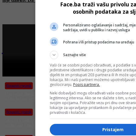
nije daleko! Da nas nisu okupirali…
Face.ba traži vašu privolu z
osobnih podataka za sl
Personalizirano oglašavanje i sadržaj, mje
sadržaja, uvidi u publiku i razvoj usluga
Pohrana i/ili pristup podacima na uređaju
Najnovije na Face TV
Saznajte više
Bosanski vjestnik
Vaši će se osobni podaci obrađivati, a podatke s v
jedinstvene identifikatore i druge podatke uređaja
BOSANSKI VJESTNIK – 20. 6. 2025.
dijeliti te im pristupati 203 partnera ili ih može u
lokacija. Mi i naši partneri možemo upotrebljavat
geolociranju.
Popis partnera.
Bosanski vjestnik
Neki dobavljači mogu obrađivati vaše osobne pod
Umjetna inteligencija u medicini: Sigurnost pacijenata i etički
legitimnog interesa. Ako se ne slažete s tim, u nas
principi na prvom mjestu!
svojim opcijama. Potražite vezu pri dnu ove stranic
J
lokacije za upravljanje pristankom ili povlačenje
n
privatnosti i kolačića.
Bosanski vjestnik
m
k
Slučaj Viaduct: SIPA saslušala više od pet osoba, navodno
saslušani i pojedinci iz Vijeća ministara?
Pristajem