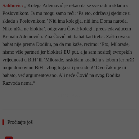
Salihović:
„'Kolega Ademović je rekao da se sve radi u skladu s
Poslovnikom. Ja mu mogu samo reći: ‘Pa eto, održavaj sjednice u
skladu s Poslovnikom.’ Niti ima kolegija, niti ima Doma naroda.
Niko ništa ne blokira’, odgovara Čović kolegi i predsjedavajućem
Kemalu Ademoviću. Zna Čović biti bahat kad treba. Zašto ovako
bahat nije prema Dodiku, pa da mu kaže, recimo: ‘Eto, Milorade,
nismo više partneri jer blokiraš EU put, a ja sam nositelj evropskih
vrijednosti u BiH’ ili ‘Milorade, raskidam koaliciju s tobom jer rušiš
moju domovinu BiH i zbog toga si i presuđen!’ Ovo čak nije ni
bahato, već argumentovano. Ali neće Čović na svog Dodika.
Razvoda nema.“
- OGLAS -
Pročitajte još