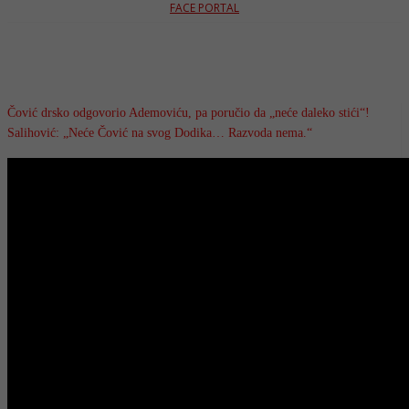
FACE PORTAL
Čović drsko odgovorio Ademoviću, pa poručio da „neće daleko stići“!
Salihović: „Neće Čović na svog Dodika… Razvoda nema.“