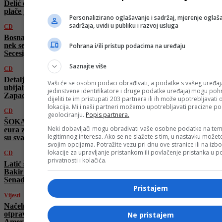
Delić o izdajicama: “Majka generala Nanića
plače jer joj sina nazivaju izdajnikom!”
Personalizirano oglašavanje i sadržaj, mjerenje oglaša
sadržaja, uvidi u publiku i razvoj usluga
CD
Bosna više nije Trumpov prioritet, Bosanci
nek se zabrinu! Bayrasli: „Dodik nagrađen!
Pohrana i/ili pristup podacima na uređaju
Secesija RS-a…“
Saznajte više
CD
Detalji mučne istrage: Bogataši plaćali da bi
Vaši će se osobni podaci obrađivati, a podatke s vašeg uređaja
ubijali Sarajlije, evo ko je sve dolazio sa
jedinstvene identifikatore i druge podatke uređaja) mogu pohra
Zapada
dijeliti te im pristupati 203 partnera ili ih može upotrebljavati
lokacija. Mi i naši partneri možemo upotrebljavati precizne p
CD
geolociranju.
Popis partnera.
ŠOKANTNO: Bogataši plaćali do 300.000
Neki dobavljači mogu obrađivati vaše osobne podatke na tem
eura za ubijanje Sarajlija! Gavazzeni: “Pucali
legitimnog interesa. Ako se ne slažete s tim, u nastavku možete
su svakog vikenda”
svojim opcijama. Potražite vezu pri dnu ove stranice ili na izb
lokacije za upravljanje pristankom ili povlačenje pristanka u
CD
privatnosti i kolačića.
Latić šokira: “Sarajevo udbaški kupleraj!
Bakir već izgubio! Reisa mi ne spominjite!
Senad i ja pobijedili”
Pristajem
Vijesti
Načelnik Irfan Čengić se susreo sa
otpravnikom poslova Ambasade Sjedinjenih
Ne pristajem
Američkih Država