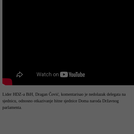
Lider HDZ-a BiH, Dragan Čović, komentarisao je nedolazak delegata na
sjednicu, odnosno otkazivanje hitne sjednice Doma naroda Državnog
parlamenta.