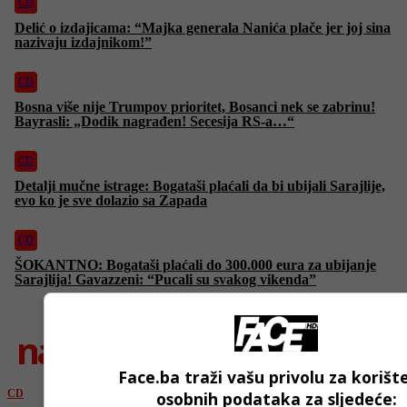
CD
Delić o izdajicama: “Majka generala Nanića plače jer joj sina
nazivaju izdajnikom!”
CD
Bosna više nije Trumpov prioritet, Bosanci nek se zabrinu!
Bayrasli: „Dodik nagrađen! Secesija RS-a…“
CD
Detalji mučne istrage: Bogataši plaćali da bi ubijali Sarajlije,
evo ko je sve dolazio sa Zapada
CD
ŠOKANTNO: Bogataši plaćali do 300.000 eura za ubijanje
Sarajlija! Gavazzeni: “Pucali su svakog vikenda”
najnovije
Face.ba traži vašu privolu za korišt
CD
osobnih podataka za sljedeće: