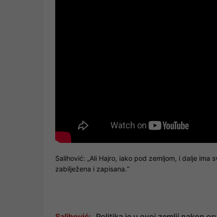
Salihović: „Ali Hajro, iako pod zemljom, i dalje ima 
zabilježena i zapisana.“
Salihović:
„Politika je u ovoj zemlji nakon o