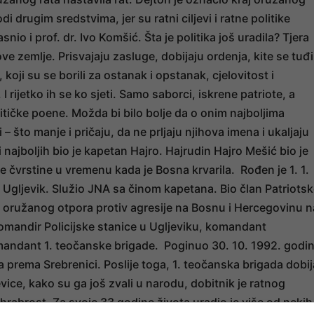
di drugim sredstvima, jer su ratni ciljevi i ratne politike
io i prof. dr. Ivo Komšić. Šta je politika još uradila? Tjera
e zemlje. Prisvajaju zasluge, dobijaju ordenja, kite se tuđ
koji su se borili za ostanak i opstanak, cjelovitost i
 rijetko ih se ko sjeti. Samo saborci, iskrene patriote, a
olitičke poene. Možda bi bilo bolje da o onim najboljima
i – što manje i pričaju, da ne prljaju njihova imena i ukaljaju
 najboljih bio je kapetan Hajro. Hajrudin Hajro Mešić bio je
e čvrstine u vremenu kada je Bosna krvarila. Rođen je 1. 1.
 Ugljevik. Služio JNA sa činom kapetana. Bio član Patriots
a oružanog otpora protiv agresije na Bosnu i Hercegovinu n
omandir Policijske stanice u Ugljeviku, komandant
omandant 1. teočanske brigade. Poginuo 30. 10. 1992. godi
a prema Srebrenici. Poslije toga, 1. teočanska brigada dobij
vice, kako su ga još zvali u narodu, dobitnik je ratnog
za hrabrost. Za svoje 33 godine života uradio je više od nekih