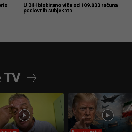
rio
U BiH blokirano više od 109.000 računa
poslovnih subjekata
e TV
ki vjestnik
Bosanski vjestnik