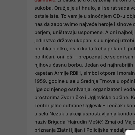
sukoba. Oružje je utihnulo, ali se rat sada vo
ostale iste. To vam je u sinoćnjem CD-u objasn
nas da zaboravimo najveće heroje i sinove ov
perjem, uništavaju uspomene. A oni najbolji, 
jedinstvo države ukopani su u njenoj utrobi. I
politika rijetko, osim kada treba prikupiti p
političari, oni loši – prepoznat će se oni sam
njihovu časnu borbu. Jedan od najhrabrijih i
kapetan Armije RBiH, simbol otpora i moraln
1959. godine u selu Srednja Trnova u općini
lige od njenog osnivanja, organizator i vođ
prostorima Zvorničke i Ugljevičke općine. K
Teritorijalne odbrane Ugljevik – Teočak i k
u selu Nezuk u akciji uspostavljanja koridor
naziv Brigada ‘Hajrudin Mešić’. Zmaj od Maje
priznanja Zlatni ljiljan i Policijske medalje 