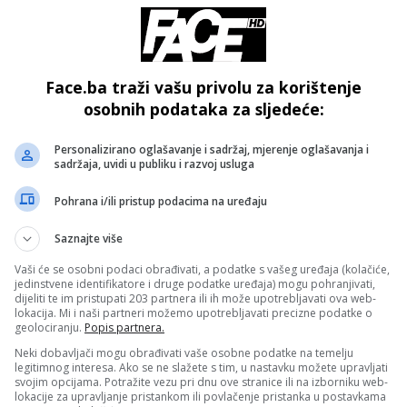
, političari. Znate li da politika i ti isti, neki pojedini političari
rnovi? Tako se politika zahvaljuje svojim najboljim sinovima.
Mulamustafić, direktor TV ‘Podrinje’, Udruženje ‘Sinovi
riote BiH? Znate li da politika nikada nije platila,
Face.ba traži vašu privolu za korištenje
osobnih podataka za sljedeće:
petanu Hajri? Ali Hajro, iako pod zemljom, i dalje ima svoje
 Njegova borba ostat će zabilježena i zapisana. Dokumentar
Personalizirano oglašavanje i sadržaj, mjerenje oglašavanja i
 Njegove riječi: ‘Da su Muslimani napali Srbe kao što su oni
sadržaja, uvidi u publiku i razvoj usluga
 kao poruka časti i dosljednosti.“
Pohrana i/ili pristup podacima na uređaju
- OGLAS -
Saznajte više
Vaši će se osobni podaci obrađivati, a podatke s vašeg uređaja (kolačiće,
jedinstvene identifikatore i druge podatke uređaja) mogu pohranjivati,
dijeliti te im pristupati 203 partnera ili ih može upotrebljavati ova web-
lokacija. Mi i naši partneri možemo upotrebljavati precizne podatke o
geolociranju.
Popis partnera.
Neki dobavljači mogu obrađivati vaše osobne podatke na temelju
legitimnog interesa. Ako se ne slažete s tim, u nastavku možete upravljati
svojim opcijama. Potražite vezu pri dnu ove stranice ili na izborniku web-
lokacije za upravljanje pristankom ili povlačenje pristanka u postavkama