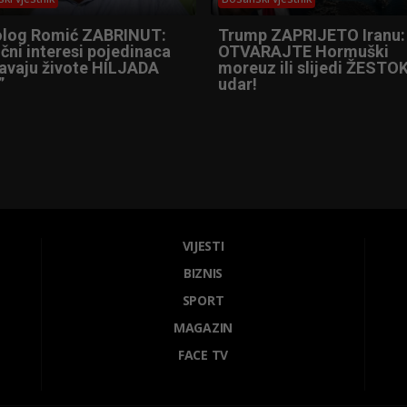
olog Romić ZABRINUT:
Trump ZAPRIJETO Iranu:
čni interesi pojedinaca
OTVARAJTE Hormuški
tavaju živote HILJADA
moreuz ili slijedi ŽESTOK
”
udar!
VIJESTI
BIZNIS
SPORT
MAGAZIN
FACE TV