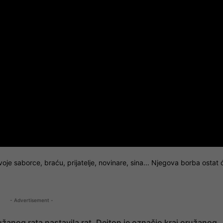
svoje saborce, braću, prijatelje, novinare, sina... Njegova borba ostat 
- Advertisement -
ružanog rata nastavila rat. Dejton je označio kraj oružanog