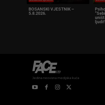
BOSANSKI VJESTNIK –
Psih
5.8.2026.
“Sebi
uniš
ljudi!
Jedina neovisna medijska kuća