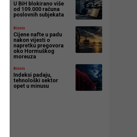
,
U BiH blokirano više
od 109.000 računa
poslovnih subjekata
Biznis
Cijene nafte u padu
nakon vijesti o
ni
napretku pregovora
oko Hormuškog
moreuza
Biznis
Indeksi padaju,
tehnološki sektor
opet u minusu