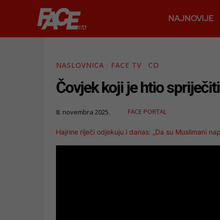
NAJNOVIJE
NASLOVNICA
FACE TV
CD
Čovjek koji je htio spriječ
FACE PORTAL
8. novembra 2025.
Hajrine riječi odjekuju i danas: „Da su Muslimani nap