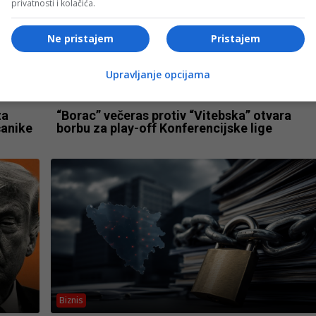
privatnosti i kolačića.
Ne pristajem
Pristajem
Upravljanje opcijama
Fudbal
za
“Borac” večeras protiv “Vitebska” otvara
čanike
borbu za play-off Konferencijske lige
Biznis