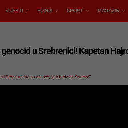
VIJESTI
BIZNIS
SPORT
MAGAZIN
iti genocid u Srebrenici! Kapetan Haj
ali Srbe kao što su oni nas, ja bih bio sa Srbima!“