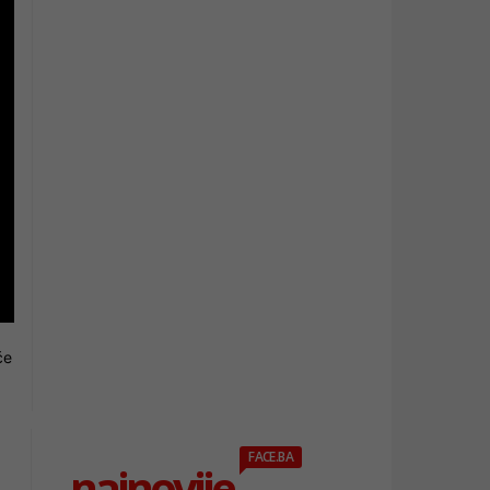
će
FACE.BA
najnovije