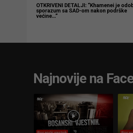
OTKRIVENI DETALJI: “Khamenei je odob
sporazum sa SAD-om nakon podrške
većine…”
Najnovije na Fac
Bosanski vjestnik
Bosans