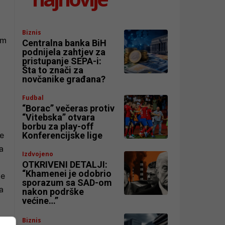
Biznis
im
Centralna banka BiH
podnijela zahtjev za
pristupanje SEPA-i:
Šta to znači za
novčanike građana?
Fudbal
“Borac” večeras protiv
“Vitebska” otvara
borbu za play-off
ke
Konferencijske lige
a
Izdvojeno
OTKRIVENI DETALJI:
“Khamenei je odobrio
ne
sporazum sa SAD-om
a
nakon podrške
većine…”
Biznis