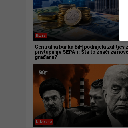
Biznis
Centralna banka BiH podnijela zahtjev 
pristupanje SEPA-i: Šta to znači za nov
građana?
Izdvojeno